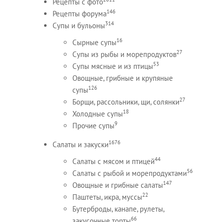
Рецепты c фото
146
Рецепты форума
314
Супы и бульоны
16
Сырные супы
27
Супы из рыбы и морепродуктов
53
Супы мясные и из птицы
Овощные, грибные и крупяные
126
супы
27
Борщи, рассольники, щи, солянки
18
Холодные супы
9
Прочие супы
1676
Салаты и закуски
44
Салаты с мясом и птицей
56
Салаты с рыбой и морепродуктами
147
Овощные и грибные салаты
22
Паштеты, икра, муссы
Бутерброды, канапе, рулеты,
66
закусочные торты