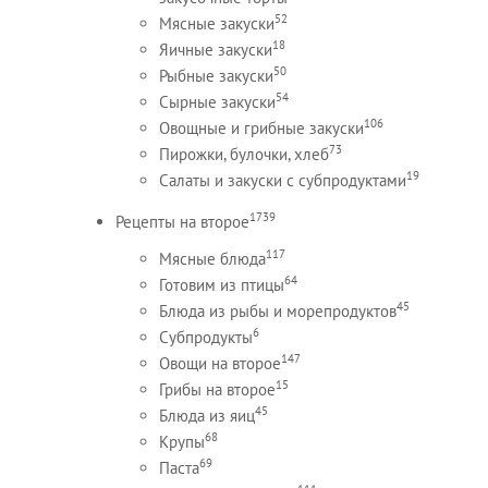
52
Мясные закуски
18
Яичные закуски
50
Рыбные закуски
54
Сырные закуски
106
Овощные и грибные закуски
73
Пирожки, булочки, хлеб
19
Салаты и закуски с субпродуктами
1739
Рецепты на второе
117
Мясные блюда
64
Готовим из птицы
45
Блюда из рыбы и морепродуктов
6
Субпродукты
147
Овощи на второе
15
Грибы на второе
45
Блюда из яиц
68
Крупы
69
Паста