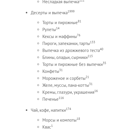
111
Несладкая выпечка
1999
Десерты и выпечка
81
Торты и пирожные
14
Рулеты
76
Кексы и маффины
133
Пироги, запеканки, тарты
40
Выпечка из дрожжевого теста
115
Блины, оладьи, сырники
35
Торты и пирожные без выпечки
31
Конфеты
21
Мороженое и сорбеты
31
Желе, муссы, пана-котты
16
Кремы, глазури, украшения
116
Печенье
174
Чай, кофе, напитки
18
Морсы и компоты
1
Квас