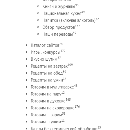
93
Книги и журналы
49
Национальная кухня
32
Напитки (включая алкоголь)
137
Обзор продуктов
59
Наши переводы
74
Каталог сайтов
372
Игры, конкурсы
37
Вкусно шутим
109
Рецепты на завтрак
39
Рецепты на обед
14
Рецепты на ужин
48
Готовим в мультиварке
12
Готовим на пару
365
Готовим в духовке
176
Готовим на сковородке
58
Готовим – варим
11
Готовим - тушим
55
Блюда без термической обработки