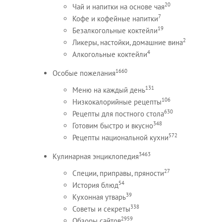
20
Чай и напитки на основе чая
7
Кофе и кофейные напитки
19
Безалкогольные коктейли
2
Ликеры, настойки, домашние вина
4
Алкогольные коктейли
1660
Особые пожелания
131
Меню на каждый день
106
Низкокалорийные рецепты
630
Рецепты для постного стола
348
Готовим быстро и вкусно
572
Рецепты национальной кухни
3463
Кулинарная энциклопедия
27
Специи, приправы, пряности
54
История блюд
39
Кухонная утварь
338
Советы и секреты
2959
Обзоры сайтов