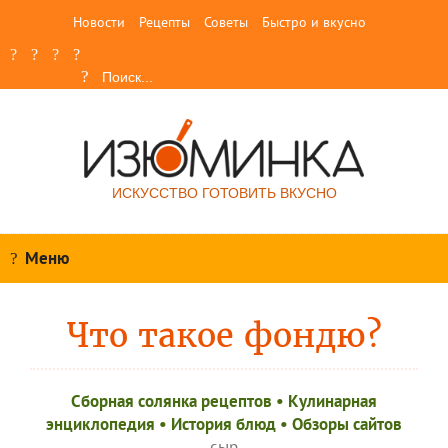
Новости
Рецепты
Советы
Быстро и вкусно
ИСКУССТВО ГОТОВИТЬ ВКУСНО
Меню
Что такое фондю?
Сборная солянка рецептов
•
Кулинарная
энциклопедия
•
История блюд
•
Обзоры сайтов
сыр