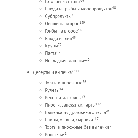
66
Готовим из птицы
48
Блюда из рыбы и морепродуктов
7
Субпродукты
159
Овощи на второе
16
Грибы на второе
49
Блюда из яиц
72
Крупы
83
Паста
113
Несладкая выпечка
2022
Десерты и выпечка
86
Торты и пирожные
14
Рулеты
79
Кексы и маффины
137
Пироги, запеканки, тарты
41
Выпечка из дрожжевого теста
117
Блины, оладьи, сырники
37
Торты и пирожные без выпечки
31
Конфеты