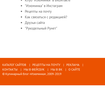
Клуб "Изюминки" в ВКонтакте
"Изюминка" в Инстаграм
Рецепты на почту
Как связаться с редакцией?
Друзья сайта
"Рукодельный Рунет"
КАТАЛОГ САЙТОВ
РЕЦЕПТЫ НА ПОЧТУ
РЕКЛАМА
КОНТАКТЫ
МЫ В ФЕЙСБУК
МЫ В ВК
О САЙТЕ
© Кулинарный блог «Изюминка», 2009-2019