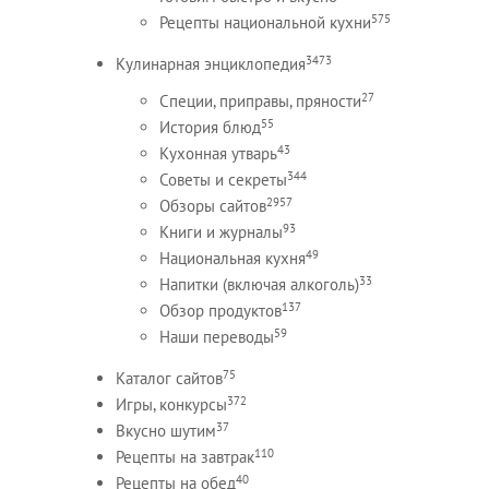
575
Рецепты национальной кухни
3473
Кулинарная энциклопедия
27
Специи, приправы, пряности
55
История блюд
43
Кухонная утварь
344
Советы и секреты
2957
Обзоры сайтов
93
Книги и журналы
49
Национальная кухня
33
Напитки (включая алкоголь)
137
Обзор продуктов
59
Наши переводы
75
Каталог сайтов
372
Игры, конкурсы
37
Вкусно шутим
110
Рецепты на завтрак
40
Рецепты на обед