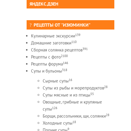
ЯНДЕКС.ДЗЕН
РЕЦЕПТЫ ОТ "ИЗЮМИНКИ"
139
Кулинарные экскурсии
110
Домашние заготовки
391
Сборная солянка рецептов
2100
Рецепты c фото
146
Рецепты форума
318
Супы и бульоны
16
Сырные супы
28
Супы из рыбы и морепродуктов
55
Супы мясные и из птицы
Овощные, грибные и крупяные
126
супы
28
Борщи, рассольники, щи, солянки
18
Холодные супы
9
Прочие супы