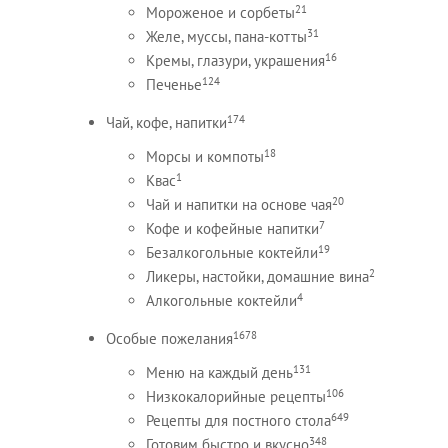
21
Мороженое и сорбеты
31
Желе, муссы, пана-котты
16
Кремы, глазури, украшения
124
Печенье
174
Чай, кофе, напитки
18
Морсы и компоты
1
Квас
20
Чай и напитки на основе чая
7
Кофе и кофейные напитки
19
Безалкогольные коктейли
2
Ликеры, настойки, домашние вина
4
Алкогольные коктейли
1678
Особые пожелания
131
Меню на каждый день
106
Низкокалорийные рецепты
649
Рецепты для постного стола
348
Готовим быстро и вкусно