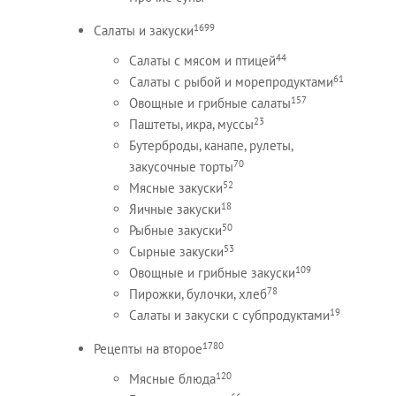
1699
Салаты и закуски
44
Салаты с мясом и птицей
61
Салаты с рыбой и морепродуктами
157
Овощные и грибные салаты
23
Паштеты, икра, муссы
Бутерброды, канапе, рулеты,
70
закусочные торты
52
Мясные закуски
18
Яичные закуски
50
Рыбные закуски
53
Сырные закуски
109
Овощные и грибные закуски
78
Пирожки, булочки, хлеб
19
Салаты и закуски с субпродуктами
1780
Рецепты на второе
120
Мясные блюда