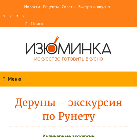
Новости
Рецепты
Советы
Быстро и вкусно
ИСКУССТВО ГОТОВИТЬ ВКУСНО
Меню
Деруны - экскурсия
по Рунету
Кулинарные экскурсии