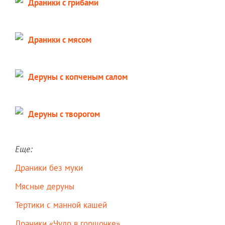
Драники с грибами
Драники с мясом
Деруны с копченым салом
Деруны с творогом
Еще:
Драники без муки
Мясные деруны
Тертики с манной кашей
Драники «Чудо в горшочке»