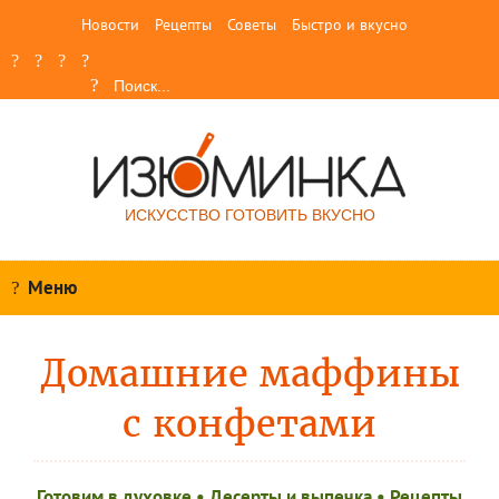
Новости
Рецепты
Советы
Быстро и вкусно
ИСКУССТВО ГОТОВИТЬ ВКУСНО
Меню
Домашние маффины
с конфетами
Готовим в духовке
•
Десерты и выпечка
•
Рецепты