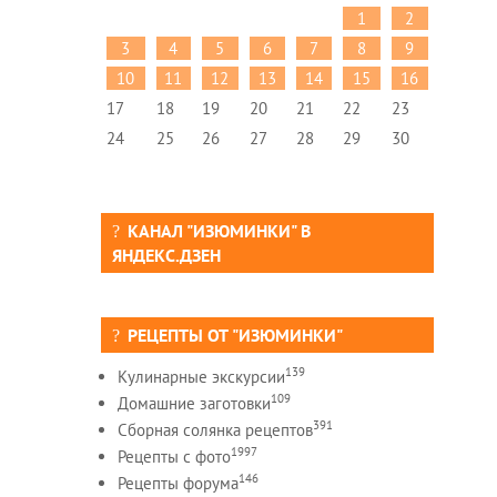
1
2
3
4
5
6
7
8
9
10
11
12
13
14
15
16
17
18
19
20
21
22
23
24
25
26
27
28
29
30
КАНАЛ "ИЗЮМИНКИ" В
ЯНДЕКС.ДЗЕН
РЕЦЕПТЫ ОТ "ИЗЮМИНКИ"
139
Кулинарные экскурсии
109
Домашние заготовки
391
Сборная солянка рецептов
1997
Рецепты c фото
146
Рецепты форума