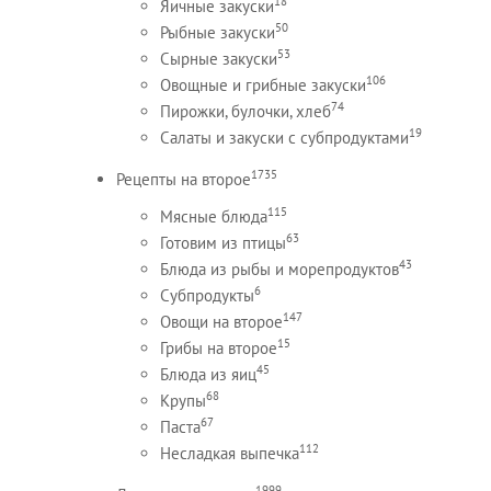
18
Яичные закуски
50
Рыбные закуски
53
Сырные закуски
106
Овощные и грибные закуски
74
Пирожки, булочки, хлеб
19
Салаты и закуски с субпродуктами
1735
Рецепты на второе
115
Мясные блюда
63
Готовим из птицы
43
Блюда из рыбы и морепродуктов
6
Субпродукты
147
Овощи на второе
15
Грибы на второе
45
Блюда из яиц
68
Крупы
67
Паста
112
Несладкая выпечка
1999