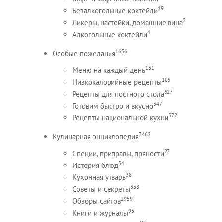
19
Безалкогольные коктейли
2
Ликеры, настойки, домашние вина
4
Алкогольные коктейли
1656
Особые пожелания
131
Меню на каждый день
106
Низкокалорийные рецепты
627
Рецепты для постного стола
347
Готовим быстро и вкусно
572
Рецепты национальной кухни
3462
Кулинарная энциклопедия
27
Специи, приправы, пряности
54
История блюд
38
Кухонная утварь
338
Советы и секреты
2959
Обзоры сайтов
93
Книги и журналы