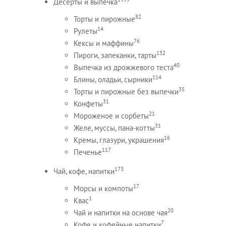
Десерты и выпечка
82
Торты и пирожные
14
Рулеты
76
Кексы и маффины
132
Пироги, запеканки, тарты
40
Выпечка из дрожжевого теста
114
Блины, оладьи, сырники
35
Торты и пирожные без выпечки
31
Конфеты
21
Мороженое и сорбеты
31
Желе, муссы, пана-котты
16
Кремы, глазури, украшения
117
Печенье
173
Чай, кофе, напитки
17
Морсы и компоты
1
Квас
20
Чай и напитки на основе чая
7
Кофе и кофейные напитки