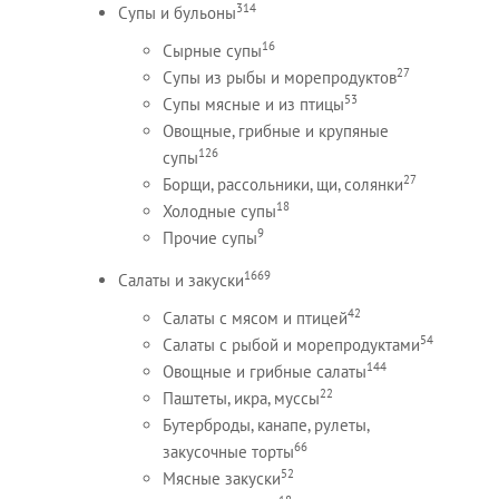
314
Супы и бульоны
16
Сырные супы
27
Супы из рыбы и морепродуктов
53
Супы мясные и из птицы
Овощные, грибные и крупяные
126
супы
27
Борщи, рассольники, щи, солянки
18
Холодные супы
9
Прочие супы
1669
Салаты и закуски
42
Салаты с мясом и птицей
54
Салаты с рыбой и морепродуктами
144
Овощные и грибные салаты
22
Паштеты, икра, муссы
Бутерброды, канапе, рулеты,
66
закусочные торты
52
Мясные закуски