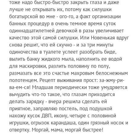
тоже надо быстро-быстро закрыть глаза и даже
лучше не открывать их, потому как силушки
богатырской во мне - ого-го, а факт организации
банных процедур в очень темное время суток
одиннадцатилетней девочкой в разы увеличивает
качество этой самой силушки. Или Новенькая вдруг
снова решит, что ей скучно - и за три минуты
одиночества в туалете успеет разобрать биде,
вылить банку жидкого мыла, наполнить ее водой
для маскировки, разлить половину по полу,
размазать все это счастье махровым белоснежным
полотенцем. Рецепт выживания прост: за-жму-ри-
ва-ем-ся! Младшая периодически тоже умудряется
вычудить что-то такое, что глазам приходится
делать зарядку - вчера решила сделать ей
приятное, заправляю постель, под подушкой
нахожу кусок ДВП, икону, четыре с половиной
игрушки, огрызок карандаша, один грязный носок и
отвертку. Моргай, мама, моргай быстрее!