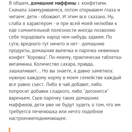
В общем,
домашние маффины
с конфетами.
Сначала зажмуриваемся, потом открываем глаза и
читаем: дети - обожают. И этим все сказано. Ну,
слаба я характером - и при всей моей нелюбви к
еде сомнительной полезности иногда позволяю
себе порадовать народ чем-нибудь эдаким. По
сути, вредного тут ничего и нет - домашние
продукты, домашняя выпечка и парочка невинных
конфет "Коровка". По-моему, практически таблетка-
витаминка. Количество сахара, правда,
зашкаливает... Но вы знаете, я давно заметила:
нужную каждому норму в моем семействе каждый
все равно съест. Либо в чай добавит, либо
попросит добавки сладкого, либо "догонится"
вареньем. Съев парочку таких домашних
маффинов, дети уже не будут зудеть о том, что им
требуется печенюшка или нечто подобное
настроениеподнимающее.