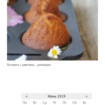
Готовим с цветами... ромашки
«
Июнь 2019
»
Пн
Вт
Ср
Чт
Пт
Сб
Вс