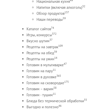
49
Национальная кухня
32
Напитки (включая алкоголь)
137
Обзор продуктов
59
Наши переводы
74
Каталог сайтов
372
Игры, конкурсы
37
Вкусно шутим
109
Рецепты на завтрак
39
Рецепты на обед
14
Рецепты на ужин
47
Готовим в мультиварке
11
Готовим на пару
365
Готовим в духовке
175
Готовим на сковородке
58
Готовим – варим
11
Готовим - тушим
55
Блюда без термической обработки
46
Выгодно и полезно