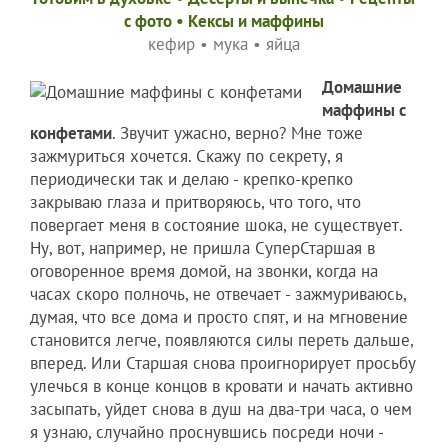
c фото
•
Кексы и маффины
кефир
•
мука
•
яйца
Домашние
маффины с
конфетами
. Звучит ужасно, верно? Мне тоже
зажмуриться хочется. Скажу по секрету, я
периодически так и делаю - крепко-крепко
закрываю глаза и притворяюсь, что того, что
повергает меня в состояние шока, не существует.
Ну, вот, например, не пришла СуперСтаршая в
оговоренное время домой, на звонки, когда на
часах скоро полночь, не отвечает - зажмуриваюсь,
думая, что все дома и просто спят, и на мгновение
становится легче, появляются силы переть дальше,
вперед. Или Старшая снова проигнорирует просьбу
улечься в конце концов в кровати и начать активно
засыпать, уйдет снова в душ на два-три часа, о чем
я узнаю, случайно проснувшись посреди ночи -