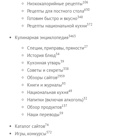
106
Низкокалорийные рецепты
630
Рецепты для постного стола
348
Готовим быстро и вкусно
572
Рецепты национальной кухни
3463
Кулинарная энциклопедия
27
Специи, приправы, пряности
54
История блюд
39
Кухонная утварь
338
Советы и секреты
2959
Обзоры сайтов
93
Книги и журналы
49
Национальная кухня
32
Напитки (включая алкоголь)
137
Обзор продуктов
59
Наши переводы
74
Каталог сайтов
372
Игры, конкурсы