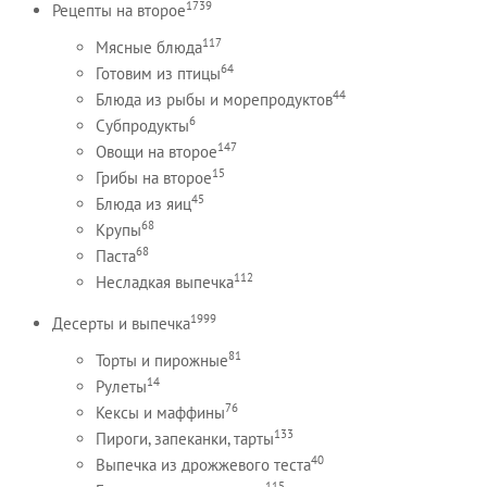
1739
Рецепты на второе
117
Мясные блюда
64
Готовим из птицы
44
Блюда из рыбы и морепродуктов
6
Субпродукты
147
Овощи на второе
15
Грибы на второе
45
Блюда из яиц
68
Крупы
68
Паста
112
Несладкая выпечка
1999
Десерты и выпечка
81
Торты и пирожные
14
Рулеты
76
Кексы и маффины
133
Пироги, запеканки, тарты
40
Выпечка из дрожжевого теста
115