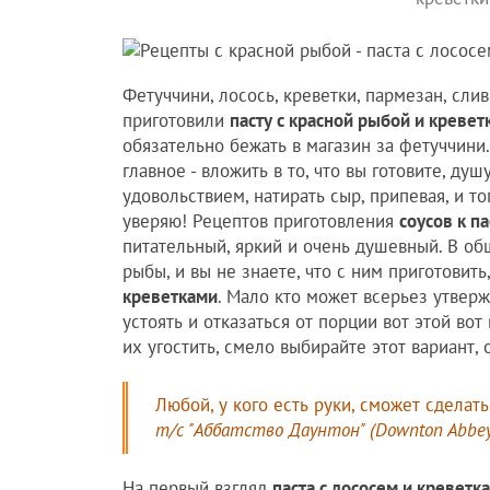
Фетуччини, лосось, креветки, пармезан, сли
приготовили
пасту с красной рыбой и кревет
обязательно бежать в магазин за фетуччини
главное - вложить в то, что вы готовите, ду
удовольствием, натирать сыр, припевая, и т
уверяю! Рецептов приготовления
соусов к па
питательный, яркий и очень душевный. В об
рыбы, и вы не знаете, что с ним приготовит
креветками
. Мало кто может всерьез утверж
устоять и отказаться от порции вот этой вот 
их угостить, смело выбирайте этот вариант,
Любой, у кого есть руки, сможет сделать
т/с "Аббатство Даунтон" (Downton Abbey
На первый взгляд
паста с лососем и креветк