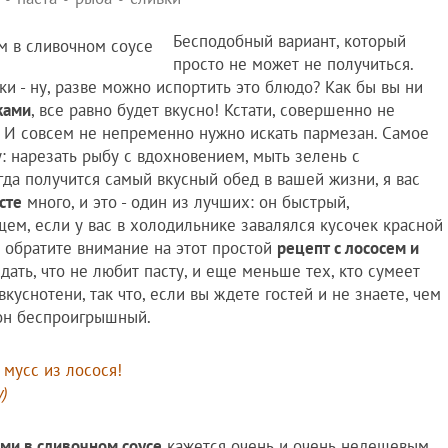
Бесподобный вариант, который
просто не может не получиться.
вки - ну, разве можно испортить это блюдо? Как бы вы ни
ками
, все равно будет вкусно! Кстати, совершенно не
. И совсем не непременно нужно искать пармезан. Самое
шу: нарезать рыбу с вдохновением, мыть зелень с
огда получится самый вкусный обед в вашей жизни, я вас
сте
много, и это - один из лучших: он быстрый,
щем, если у вас в холодильнике завалялся кусочек красной
ь, обратите внимание на этот простой
рецепт с лососем и
дать, что не любит пасту, и еще меньше тех, кто сумеет
вкуснотени, так что, если вы ждете гостей и не знаете, чем
 он беспроигрышный.
 мусс из лосося!
)
ами в сливочном соусе
кажется очень и очень недешевым