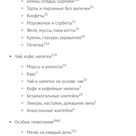
Блины, оладьи, сырники
35
Торты и пирожные без выпечки
31
Конфеты
21
Мороженое и сорбеты
31
Желе, муссы, пана-котты
16
Кремы, глазури, украшения
116
Печенье
174
Чай, кофе, напитки
18
Морсы и компоты
1
Квас
20
Чай и напитки на основе чая
7
Кофе и кофейные напитки
19
Безалкогольные коктейли
2
Ликеры, настойки, домашние вина
4
Алкогольные коктейли
1660
Особые пожелания
131
Меню на каждый день