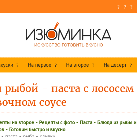
ИСКУССТВО ГОТОВИТЬ ВКУСНО
акуски
На первое
На второе
На десерт
 рыбой - паста с лососем
вочном соусе
епты на второе
•
Рецепты c фото
•
Паста
•
Блюда из рыбы и
ов
•
Готовим быстро и вкусно
•
паста
•
рыба
•
сливки