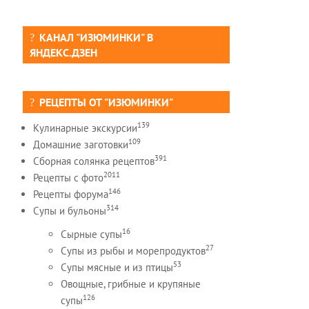
КАНАЛ "ИЗЮМИНКИ" В
ЯНДЕКС.ДЗЕН
РЕЦЕПТЫ ОТ "ИЗЮМИНКИ"
139
Кулинарные экскурсии
109
Домашние заготовки
391
Сборная солянка рецептов
2011
Рецепты c фото
146
Рецепты форума
314
Супы и бульоны
16
Сырные супы
27
Супы из рыбы и морепродуктов
53
Супы мясные и из птицы
Овощные, грибные и крупяные
126
супы