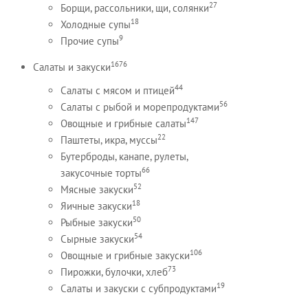
27
Борщи, рассольники, щи, солянки
18
Холодные супы
9
Прочие супы
1676
Салаты и закуски
44
Салаты с мясом и птицей
56
Салаты с рыбой и морепродуктами
147
Овощные и грибные салаты
22
Паштеты, икра, муссы
Бутерброды, канапе, рулеты,
66
закусочные торты
52
Мясные закуски
18
Яичные закуски
50
Рыбные закуски
54
Сырные закуски
106
Овощные и грибные закуски
73
Пирожки, булочки, хлеб
19
Салаты и закуски с субпродуктами