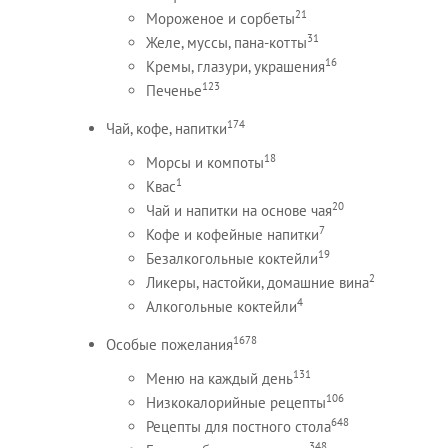
21
Мороженое и сорбеты
31
Желе, муссы, пана-котты
16
Кремы, глазури, украшения
123
Печенье
174
Чай, кофе, напитки
18
Морсы и компоты
1
Квас
20
Чай и напитки на основе чая
7
Кофе и кофейные напитки
19
Безалкогольные коктейли
2
Ликеры, настойки, домашние вина
4
Алкогольные коктейли
1678
Особые пожелания
131
Меню на каждый день
106
Низкокалорийные рецепты
648
Рецепты для постного стола
348