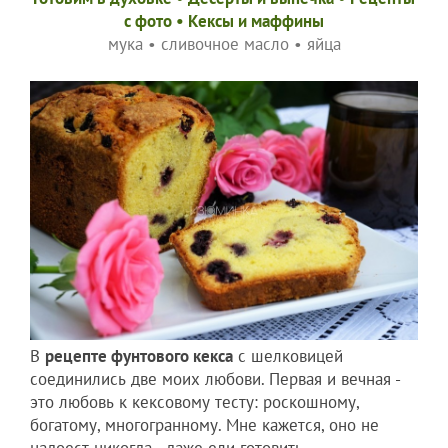
c фото
•
Кексы и маффины
мука
•
сливочное масло
•
яйца
В
рецепте фунтового кекса
с шелковицей
соединились две моих любови. Первая и вечная -
это любовь к кексовому тесту: роскошному,
богатому, многогранному. Мне кажется, оно не
надоест никогда - даже ели готовить