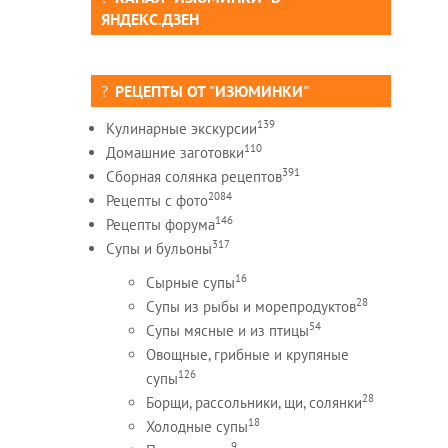
ЯНДЕКС.ДЗЕН
РЕЦЕПТЫ ОТ "ИЗЮМИНКИ"
139
Кулинарные экскурсии
110
Домашние заготовки
391
Сборная солянка рецептов
2084
Рецепты c фото
146
Рецепты форума
317
Супы и бульоны
16
Сырные супы
28
Супы из рыбы и морепродуктов
54
Супы мясные и из птицы
Овощные, грибные и крупяные
126
супы
28
Борщи, рассольники, щи, солянки
18
Холодные супы
9