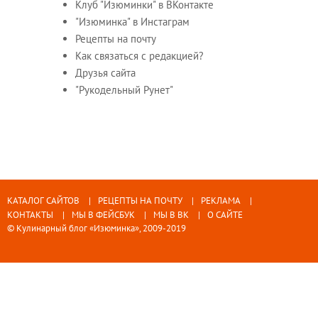
Клуб "Изюминки" в ВКонтакте
"Изюминка" в Инстаграм
Рецепты на почту
Как связаться с редакцией?
Друзья сайта
"Рукодельный Рунет"
КАТАЛОГ САЙТОВ
РЕЦЕПТЫ НА ПОЧТУ
РЕКЛАМА
КОНТАКТЫ
МЫ В ФЕЙСБУК
МЫ В ВК
О САЙТЕ
© Кулинарный блог «Изюминка», 2009-2019