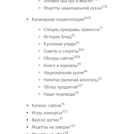
Готовим быстро и вкусно
576
Рецепты национальной кухни
3470
Кулинарная энциклопедия
27
Специи, приправы, пряности
55
История блюд
42
Кухонная утварь
342
Советы и секреты
2958
Обзоры сайтов
93
Книги и журналы
49
Национальная кухня
32
Напитки (включая алкоголь)
137
Обзор продуктов
59
Наши переводы
75
Каталог сайтов
372
Игры, конкурсы
37
Вкусно шутим
110
Рецепты на завтрак
39