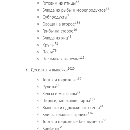
66
Готовим из птицы
48
Блюда из рыбы и морепродуктов
7
Субпродукты
156
Овощи на второе
16
Грибы на второе
48
Блюда из яиц
72
Крупы
79
Паста
113
Несладкая выпечка
2020
Десерты и выпечка
86
Торты и пирожные
14
Рулеты
79
Кексы и маффины
137
Пироги, запеканки, тарты
41
Выпечка из дрожжевого теста
116
Блины, оладьи, сырники
36
Торты и пирожные без выпечки
31
Конфеты