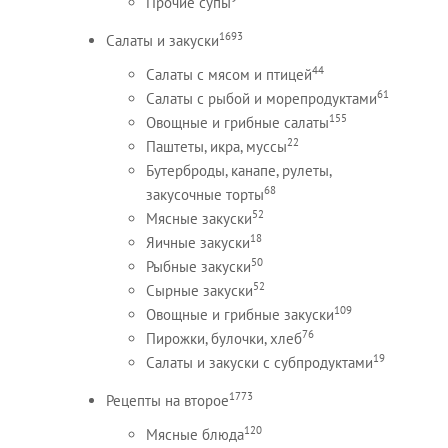
Прочие супы
1693
Салаты и закуски
44
Салаты с мясом и птицей
61
Салаты с рыбой и морепродуктами
155
Овощные и грибные салаты
22
Паштеты, икра, муссы
Бутерброды, канапе, рулеты,
68
закусочные торты
52
Мясные закуски
18
Яичные закуски
50
Рыбные закуски
52
Сырные закуски
109
Овощные и грибные закуски
76
Пирожки, булочки, хлеб
19
Салаты и закуски с субпродуктами
1773
Рецепты на второе
120
Мясные блюда