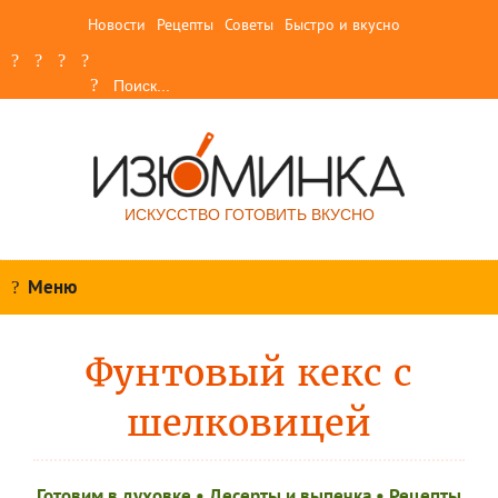
Новости
Рецепты
Советы
Быстро и вкусно
ИСКУССТВО ГОТОВИТЬ ВКУСНО
Меню
Фунтовый кекс с
шелковицей
Готовим в духовке
•
Десерты и выпечка
•
Рецепты