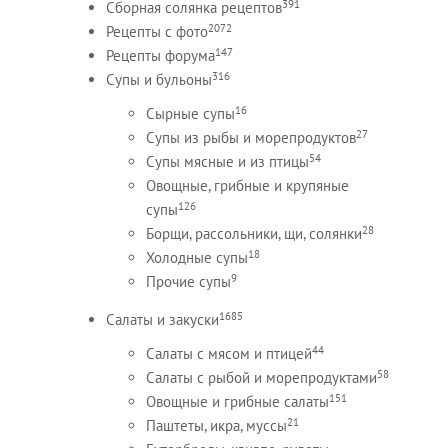
391
Сборная солянка рецептов
2072
Рецепты c фото
147
Рецепты форума
316
Супы и бульоны
16
Сырные супы
27
Супы из рыбы и морепродуктов
54
Супы мясные и из птицы
Овощные, грибные и крупяные
126
супы
28
Борщи, рассольники, щи, солянки
18
Холодные супы
9
Прочие супы
1685
Салаты и закуски
44
Салаты с мясом и птицей
58
Салаты с рыбой и морепродуктами
151
Овощные и грибные салаты
21
Паштеты, икра, муссы