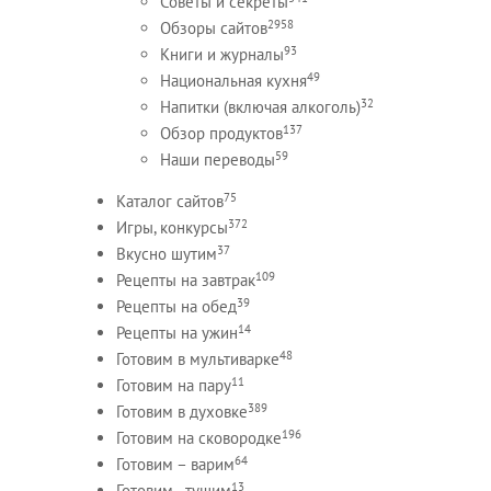
Советы и секреты
2958
Обзоры сайтов
93
Книги и журналы
49
Национальная кухня
32
Напитки (включая алкоголь)
137
Обзор продуктов
59
Наши переводы
75
Каталог сайтов
372
Игры, конкурсы
37
Вкусно шутим
109
Рецепты на завтрак
39
Рецепты на обед
14
Рецепты на ужин
48
Готовим в мультиварке
11
Готовим на пару
389
Готовим в духовке
196
Готовим на сковородке
64
Готовим – варим
13
Готовим - тушим