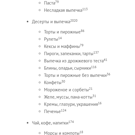
79
Паста
113
Несладкая выпечка
2020
Десерты и выпечка
86
Торты и пирожные
14
Рулеты
79
Кексы и маффины
137
Пироги, запеканки, тарты
41
Выпечка из дрожжевого теста
116
Блины, оладьи, сырники
36
Торты и пирожные без выпечки
30
Конфеты
21
Мороженое и сорбеты
31
Желе, муссы, пана-котты
16
Кремы, глазури, украшения
124
Печенье
174
Чай, кофе, напитки
18
Морсы и компоты