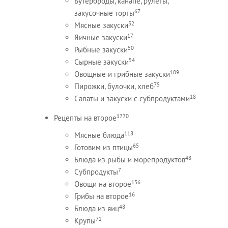
Бутерброды, канапе, рулеты,
67
закусочные торты
52
Мясные закуски
17
Яичные закуски
50
Рыбные закуски
54
Сырные закуски
109
Овощные и грибные закуски
75
Пирожки, булочки, хлеб
18
Салаты и закуски с субпродуктами
1770
Рецепты на второе
118
Мясные блюда
65
Готовим из птицы
48
Блюда из рыбы и морепродуктов
7
Субпродукты
156
Овощи на второе
16
Грибы на второе
48
Блюда из яиц
72
Крупы