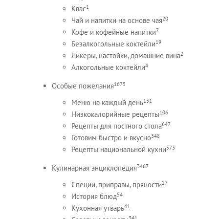
1
Квас
20
Чай и напитки на основе чая
7
Кофе и кофейные напитки
19
Безалкогольные коктейли
2
Ликеры, настойки, домашние вина
4
Алкогольные коктейли
1675
Особые пожелания
131
Меню на каждый день
106
Низкокалорийные рецепты
647
Рецепты для постного стола
348
Готовим быстро и вкусно
573
Рецепты национальной кухни
3467
Кулинарная энциклопедия
27
Специи, приправы, пряности
54
История блюд
41
Кухонная утварь
341