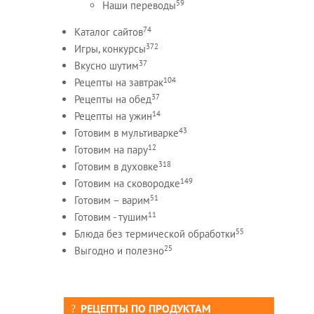
59
Наши переводы
74
Каталог сайтов
372
Игры, конкурсы
37
Вкусно шутим
104
Рецепты на завтрак
37
Рецепты на обед
14
Рецепты на ужин
43
Готовим в мультиварке
12
Готовим на пару
318
Готовим в духовке
149
Готовим на сковородке
51
Готовим – варим
11
Готовим - тушим
55
Блюда без термической обработки
25
Выгодно и полезно
РЕЦЕПТЫ ПО ПРОДУКТАМ