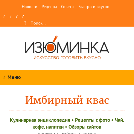
Новости
Рецепты
Советы
Быстро и вкусно
ИСКУССТВО ГОТОВИТЬ ВКУСНО
Меню
Имбирный квас
Кулинарная энциклопедия
•
Рецепты c фото
•
Чай,
кофе, напитки
•
Обзоры сайтов
дрожжи
•
имбирь
•
лимон