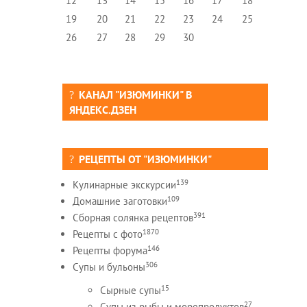
12
13
14
15
16
17
18
19
20
21
22
23
24
25
26
27
28
29
30
КАНАЛ "ИЗЮМИНКИ" В
ЯНДЕКС.ДЗЕН
РЕЦЕПТЫ ОТ "ИЗЮМИНКИ"
139
Кулинарные экскурсии
109
Домашние заготовки
391
Сборная солянка рецептов
1870
Рецепты c фото
146
Рецепты форума
306
Супы и бульоны
15
Сырные супы
27
Супы из рыбы и морепродуктов