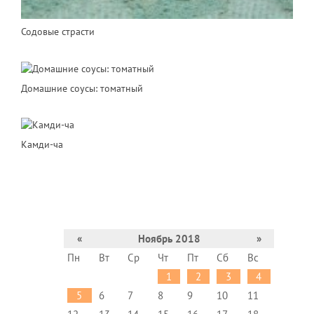
Содовые страсти
Домашние соусы: томатный
Камди-ча
«
Ноябрь 2018
»
Пн
Вт
Ср
Чт
Пт
Сб
Вс
1
2
3
4
5
6
7
8
9
10
11