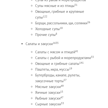
51
Супы мясные и из птицы
Овощные, грибные и крупяные
122
супы
26
Борщи, рассольники, щи, солянки
18
Холодные супы
8
Прочие супы
1635
Салаты и закуски
41
Салаты с мясом и птицей
53
Салаты с рыбой и морепродуктами
141
Овощные и грибные салаты
19
Паштеты, икра, муссы
Бутерброды, канапе, рулеты,
57
закусочные торты
49
Мясные закуски
15
Яичные закуски
47
Рыбные закуски
53
Сырные закуски