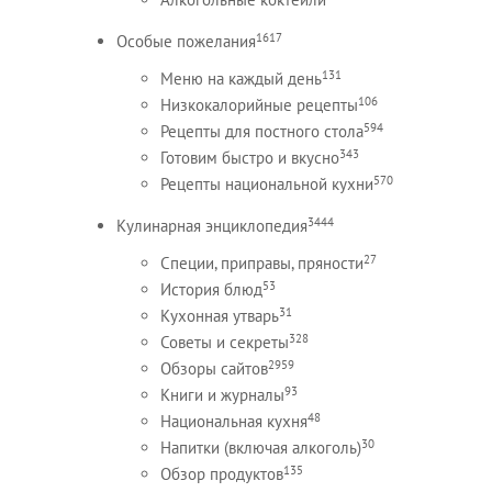
1617
Особые пожелания
131
Меню на каждый день
106
Низкокалорийные рецепты
594
Рецепты для постного стола
343
Готовим быстро и вкусно
570
Рецепты национальной кухни
3444
Кулинарная энциклопедия
27
Специи, приправы, пряности
53
История блюд
31
Кухонная утварь
328
Советы и секреты
2959
Обзоры сайтов
93
Книги и журналы
48
Национальная кухня
30
Напитки (включая алкоголь)
135
Обзор продуктов