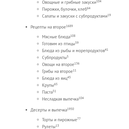
104
Овощные и грибные закуски
64
Пирожки, булочки, хлеб
19
Салаты и закуски с субпродуктами
1689
Рецепты на второе
108
Мясные блюда
59
Готовим из птицы
41
Блюда из рыбы и морепродуктов
5
Субпродукты
136
Овощи на второе
11
Грибы на второе
45
Блюда из яиц
65
Крупы
51
Паста
104
Несладкая выпечка
1950
Десерты и выпечка
77
Торты и пирожные
13
Рулеты