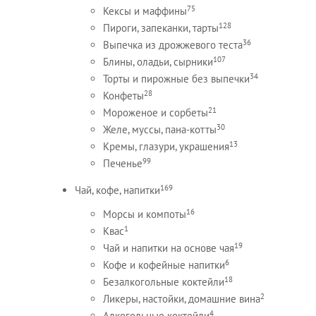
75
Кексы и маффины
128
Пироги, запеканки, тарты
36
Выпечка из дрожжевого теста
107
Блины, оладьи, сырники
34
Торты и пирожные без выпечки
28
Конфеты
21
Мороженое и сорбеты
30
Желе, муссы, пана-котты
13
Кремы, глазури, украшения
99
Печенье
169
Чай, кофе, напитки
16
Морсы и компоты
1
Квас
19
Чай и напитки на основе чая
6
Кофе и кофейные напитки
18
Безалкогольные коктейли
2
Ликеры, настойки, домашние вина
4
Алкогольные коктейли