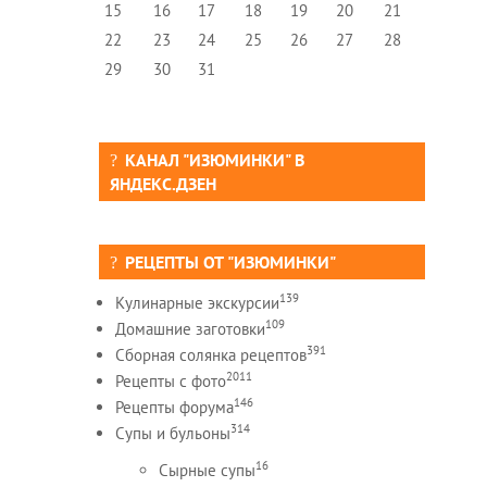
15
16
17
18
19
20
21
22
23
24
25
26
27
28
29
30
31
КАНАЛ "ИЗЮМИНКИ" В
ЯНДЕКС.ДЗЕН
РЕЦЕПТЫ ОТ "ИЗЮМИНКИ"
139
Кулинарные экскурсии
109
Домашние заготовки
391
Сборная солянка рецептов
2011
Рецепты c фото
146
Рецепты форума
314
Супы и бульоны
16
Сырные супы