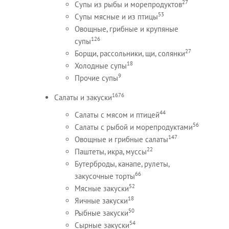
27
Супы из рыбы и морепродуктов
53
Супы мясные и из птицы
Овощные, грибные и крупяные
126
супы
27
Борщи, рассольники, щи, солянки
18
Холодные супы
9
Прочие супы
1676
Салаты и закуски
44
Салаты с мясом и птицей
56
Салаты с рыбой и морепродуктами
147
Овощные и грибные салаты
22
Паштеты, икра, муссы
Бутерброды, канапе, рулеты,
66
закусочные торты
52
Мясные закуски
18
Яичные закуски
50
Рыбные закуски
54
Сырные закуски