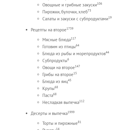
106
Овощные и грибные закуски
73
Пирожки, булочки, хлеб
19
Салаты и закуски с субпродуктами
1739
Рецепты на второе
117
Мясные блюда
64
Готовим из птицы
44
Блюда из рыбы и морепродуктов
6
Субпродукты
147
Овощи на второе
15
Грибы на второе
45
Блюда из яиц
68
Крупы
68
Паста
112
Несладкая выпечка
1999
Десерты и выпечка
81
Торты и пирожные
14