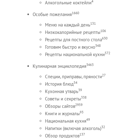
4
Алкогольные коктейли
1660
Особые пожелания
131
Меню на каждый день
106
Низкокалорийные рецепты
630
Рецепты для постного стола
348
Готовим быстро и вкусно
572
Рецепты национальной кухни
3463
Кулинарная энциклопедия
27
Специи, приправы, пряности
54
История блюд
39
Кухонная утварь
338
Советы и секреты
2959
Обзоры сайтов
93
Книги и журналы
49
Национальная кухня
32
Напитки (включая алкоголь)
137
Обзор продуктов