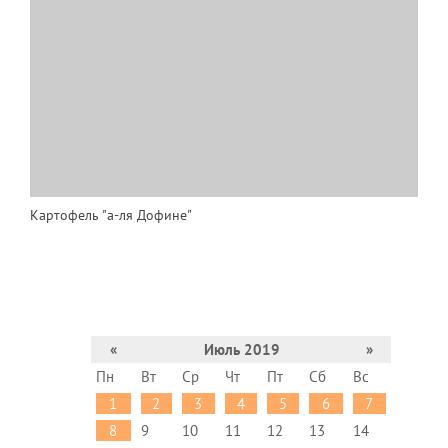
Картофель "а-ля Дофине"
«
Июль 2019
»
Пн
Вт
Ср
Чт
Пт
Сб
Вс
1
2
3
4
5
6
7
8
9
10
11
12
13
14