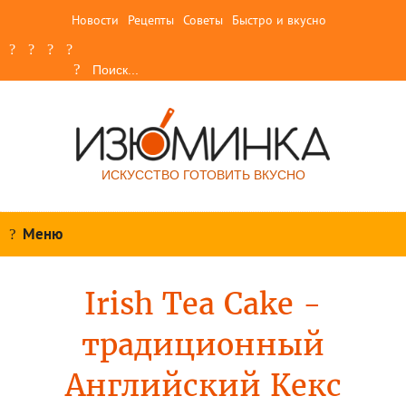
Новости
Рецепты
Советы
Быстро и вкусно
ИСКУССТВО ГОТОВИТЬ ВКУСНО
Меню
Irish Tea Cake -
традиционный
Английский Кекс