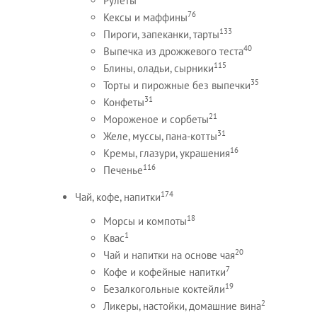
Рулеты
76
Кексы и маффины
133
Пироги, запеканки, тарты
40
Выпечка из дрожжевого теста
115
Блины, оладьи, сырники
35
Торты и пирожные без выпечки
31
Конфеты
21
Мороженое и сорбеты
31
Желе, муссы, пана-котты
16
Кремы, глазури, украшения
116
Печенье
174
Чай, кофе, напитки
18
Морсы и компоты
1
Квас
20
Чай и напитки на основе чая
7
Кофе и кофейные напитки
19
Безалкогольные коктейли
2
Ликеры, настойки, домашние вина