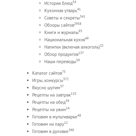
54
История блюд
41
Кухонная утварь
341
Советы и секреты
2958
Обзоры сайтов
93
Книги и журналы
49
Национальная кухня
32
Напитки (включая алкоголь)
137
Обзор продуктов
59
Наши переводы
75
Каталог сайтов
372
Игры, конкурсы
37
Вкусно шутим
110
Рецепты на завтрак
39
Рецепты на обед
14
Рецепты на ужин
48
Готовим в мультиварке
12
Готовим на пару
390
Готовим в духовке