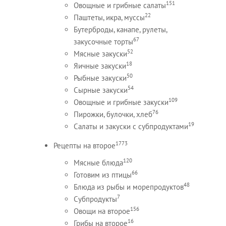
151
Овощные и грибные салаты
22
Паштеты, икра, муссы
Бутерброды, канапе, рулеты,
67
закусочные торты
52
Мясные закуски
18
Яичные закуски
50
Рыбные закуски
54
Сырные закуски
109
Овощные и грибные закуски
76
Пирожки, булочки, хлеб
19
Салаты и закуски с субпродуктами
1773
Рецепты на второе
120
Мясные блюда
66
Готовим из птицы
48
Блюда из рыбы и морепродуктов
7
Субпродукты
156
Овощи на второе
16
Грибы на второе