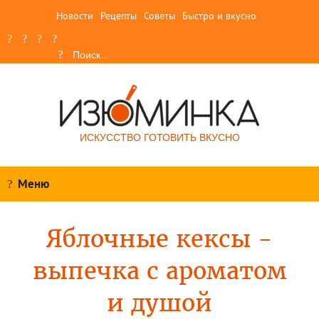
Новости
Рецепты
Советы
Быстро и вкусно
ИСКУССТВО ГОТОВИТЬ ВКУСНО
Меню
Яблочные кексы -
выпечка с ароматом
и душой