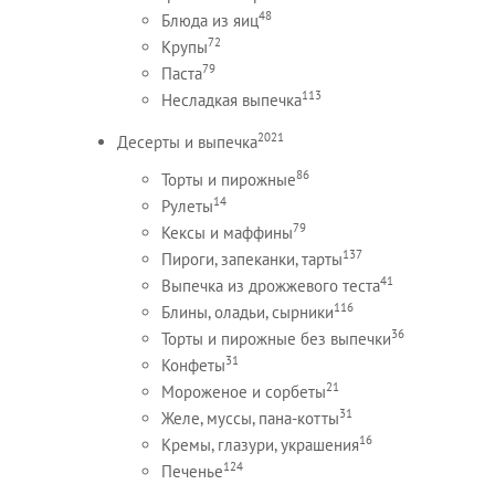
48
Блюда из яиц
72
Крупы
79
Паста
113
Несладкая выпечка
2021
Десерты и выпечка
86
Торты и пирожные
14
Рулеты
79
Кексы и маффины
137
Пироги, запеканки, тарты
41
Выпечка из дрожжевого теста
116
Блины, оладьи, сырники
36
Торты и пирожные без выпечки
31
Конфеты
21
Мороженое и сорбеты
31
Желе, муссы, пана-котты
16
Кремы, глазури, украшения
124
Печенье