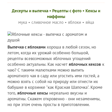
Десерты и выпечка
•
Рецепты c фото
•
Кексы и
маффины
мука
•
сливочное масло
•
яблоки
•
яйца
Выпечка с яблоками
хороша в любой сезон, но
летом, когда их урожай особенно большой,
рецепты всевозможных яблочных угощений
особенно актуальны. Как насчет
яблочных кексов
к
чаю? С такими малютками можно выпить
ароматного чая в саду или угостить ими гостей, а
можно взять с собой на природу или отнести их
бабушке в корзинке "как Красная Шапочка". Кроме
того,
яблочные кексы
нереально вкусны и
ароматны. Скажем откровенно - они незаменимы,
но при этом очень просты в приготовлении.