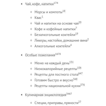
174
Чай, кофе, напитки
18
Морсы и компоты
1
Квас
20
Чай и напитки на основе чая
7
Кофе и кофейные напитки
19
Безалкогольные коктейли
2
Ликеры, настойки, домашние вина
4
Алкогольные коктейли
1678
Особые пожелания
131
Меню на каждый день
106
Низкокалорийные рецепты
647
Рецепты для постного стола
348
Готовим быстро и вкусно
576
Рецепты национальной кухни
3467
Кулинарная энциклопедия
27
Специи, приправы, пряности