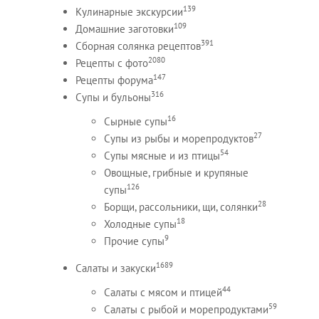
139
Кулинарные экскурсии
109
Домашние заготовки
391
Сборная солянка рецептов
2080
Рецепты c фото
147
Рецепты форума
316
Супы и бульоны
16
Сырные супы
27
Супы из рыбы и морепродуктов
54
Супы мясные и из птицы
Овощные, грибные и крупяные
126
супы
28
Борщи, рассольники, щи, солянки
18
Холодные супы
9
Прочие супы
1689
Салаты и закуски
44
Салаты с мясом и птицей
59
Салаты с рыбой и морепродуктами