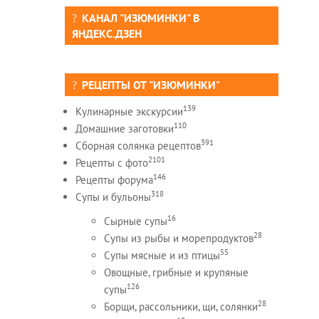
КАНАЛ "ИЗЮМИНКИ" В
ЯНДЕКС.ДЗЕН
РЕЦЕПТЫ ОТ "ИЗЮМИНКИ"
139
Кулинарные экскурсии
110
Домашние заготовки
391
Сборная солянка рецептов
2101
Рецепты c фото
146
Рецепты форума
318
Супы и бульоны
16
Сырные супы
28
Супы из рыбы и морепродуктов
55
Супы мясные и из птицы
Овощные, грибные и крупяные
126
супы
28
Борщи, рассольники, щи, солянки