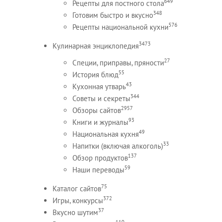
649
Рецепты для постного стола
348
Готовим быстро и вкусно
576
Рецепты национальной кухни
3473
Кулинарная энциклопедия
27
Специи, приправы, пряности
55
История блюд
43
Кухонная утварь
344
Советы и секреты
2957
Обзоры сайтов
93
Книги и журналы
49
Национальная кухня
33
Напитки (включая алкоголь)
137
Обзор продуктов
59
Наши переводы
75
Каталог сайтов
372
Игры, конкурсы
37
Вкусно шутим
110