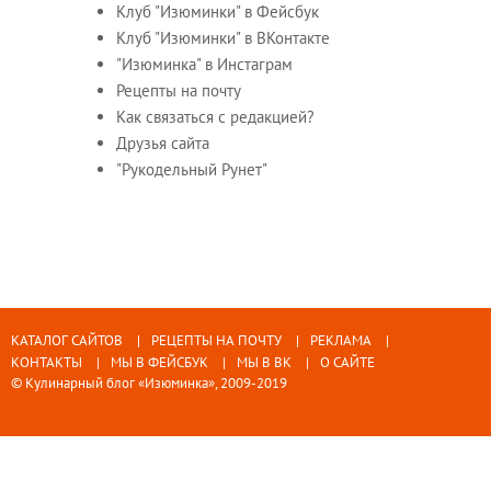
Клуб "Изюминки" в Фейсбук
Клуб "Изюминки" в ВКонтакте
"Изюминка" в Инстаграм
Рецепты на почту
Как связаться с редакцией?
Друзья сайта
"Рукодельный Рунет"
КАТАЛОГ САЙТОВ
РЕЦЕПТЫ НА ПОЧТУ
РЕКЛАМА
КОНТАКТЫ
МЫ В ФЕЙСБУК
МЫ В ВК
О САЙТЕ
© Кулинарный блог «Изюминка», 2009-2019