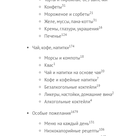
31
Конфеты
21
Мороженое и сорбеты
31
Желе, муссы, пана-котты
16
Кремы, глазури, украшения
124
Печенье
174
Чай, кофе, напитки
18
Морсы и компоты
1
Квас
20
Чай и напитки на основе чая
7
Кофе и кофейные напитки
19
Безалкогольные коктейли
2
Ликеры, настойки, домашние вина
4
Алкогольные коктейли
1679
Особые пожелания
131
Меню на каждый день
106
Низкокалорийные рецепты