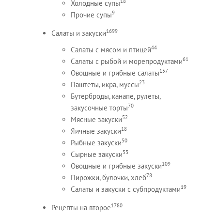
18
Холодные супы
9
Прочие супы
1699
Салаты и закуски
44
Салаты с мясом и птицей
61
Салаты с рыбой и морепродуктами
157
Овощные и грибные салаты
23
Паштеты, икра, муссы
Бутерброды, канапе, рулеты,
70
закусочные торты
52
Мясные закуски
18
Яичные закуски
50
Рыбные закуски
53
Сырные закуски
109
Овощные и грибные закуски
78
Пирожки, булочки, хлеб
19
Салаты и закуски с субпродуктами
1780
Рецепты на второе