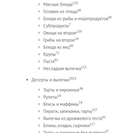
120
Мясные блюда
66
Готовим из птицы
48
Блюда из рыбы и морепродуктов
7
Субпродукты
159
Овощи на второе
16
Грибы на второе
49
Блюда из яиц
72
Крупы
83
Паста
113
Несладкая выпечка
2023
Десерты и выпечка
86
Торты и пирожные
14
Рулеты
79
Кексы и маффины
137
Пироги, запеканки, тарты
41
Выпечка из дрожжевого теста
117
Блины, оладьи, сырники
37
Торты и пирожные без выпечки