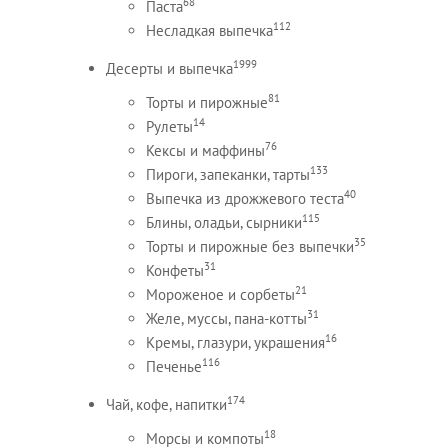
68
Паста
112
Несладкая выпечка
1999
Десерты и выпечка
81
Торты и пирожные
14
Рулеты
76
Кексы и маффины
133
Пироги, запеканки, тарты
40
Выпечка из дрожжевого теста
115
Блины, оладьи, сырники
35
Торты и пирожные без выпечки
31
Конфеты
21
Мороженое и сорбеты
31
Желе, муссы, пана-котты
16
Кремы, глазури, украшения
116
Печенье
174
Чай, кофе, напитки
18
Морсы и компоты