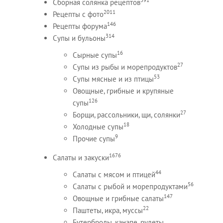
Сборная солянка рецептов
2011
Рецепты c фото
146
Рецепты форума
314
Супы и бульоны
16
Сырные супы
27
Супы из рыбы и морепродуктов
53
Супы мясные и из птицы
Овощные, грибные и крупяные
126
супы
27
Борщи, рассольники, щи, солянки
18
Холодные супы
9
Прочие супы
1676
Салаты и закуски
44
Салаты с мясом и птицей
56
Салаты с рыбой и морепродуктами
147
Овощные и грибные салаты
22
Паштеты, икра, муссы
Бутерброды, канапе, рулеты,