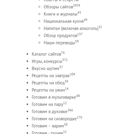
2959
Обзоры сайтов
93
Книги и журналы
49
Национальная кухня
32
Напитки (включая алкоголь)
137
Обзор продуктов
59
Наши переводы
74
Каталог сайтов
372
Игры, конкурсы
37
Вкусно шутим
109
Рецепты на завтрак
39
Рецепты на обед
14
Рецепты на ужин
48
Готовим в мультиварке
12
Готовим на пару
366
Готовим в духовке
176
Готовим на сковородке
58
Готовим – варим
11
Готовим - тушим