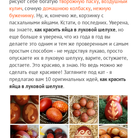
рисуют себе богатую
творожную пасху
,
воздушный
кулич
, сочную
домашнюю колбаску
,
нежную
буженинку
. Ну, и, конечно же, корзинку с
пасхальными яйцами. Кстати, о последних. Уверена,
вы знаете,
как красить яйца в луковой шелухе
, но
еще больше я уверена, что из года в год вы
делаете это одним и тем же проверенным и самым
простым способом - не мудрствуя лукаво, просто
опускаете их в луковую шелуху, варите, остужаете,
достаете. Это красиво, я знаю. Но ведь можно же
сделать еще красивее! Загляните под кат - я
предлагаю вам 10 оригинальных идей,
как красить
яйца в луковой шелухе
.