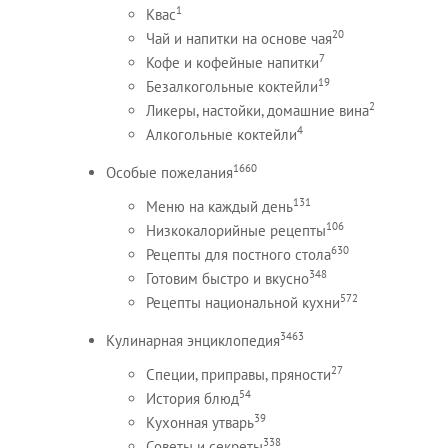
1
Квас
20
Чай и напитки на основе чая
7
Кофе и кофейные напитки
19
Безалкогольные коктейли
2
Ликеры, настойки, домашние вина
4
Алкогольные коктейли
1660
Особые пожелания
131
Меню на каждый день
106
Низкокалорийные рецепты
630
Рецепты для постного стола
348
Готовим быстро и вкусно
572
Рецепты национальной кухни
3463
Кулинарная энциклопедия
27
Специи, приправы, пряности
54
История блюд
39
Кухонная утварь
338
Советы и секреты