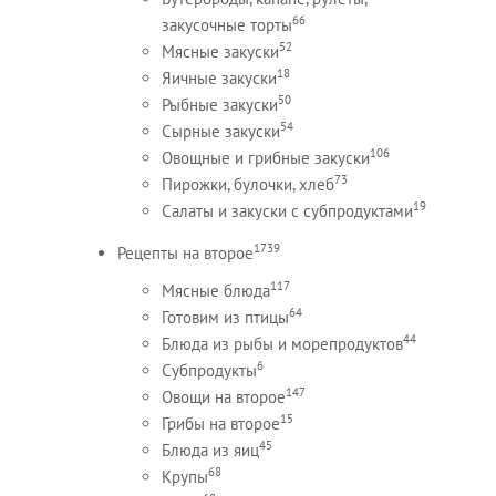
66
закусочные торты
52
Мясные закуски
18
Яичные закуски
50
Рыбные закуски
54
Сырные закуски
106
Овощные и грибные закуски
73
Пирожки, булочки, хлеб
19
Салаты и закуски с субпродуктами
1739
Рецепты на второе
117
Мясные блюда
64
Готовим из птицы
44
Блюда из рыбы и морепродуктов
6
Субпродукты
147
Овощи на второе
15
Грибы на второе
45
Блюда из яиц
68
Крупы