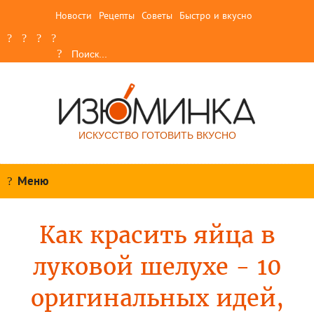
Новости
Рецепты
Советы
Быстро и вкусно
ИСКУССТВО ГОТОВИТЬ ВКУСНО
Меню
Как красить яйца в
луковой шелухе - 10
оригинальных идей,