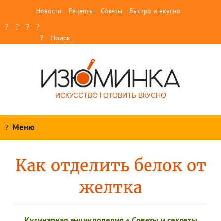
Новости
Рецепты
Советы
Быстро и вкусно
ИСКУССТВО ГОТОВИТЬ ВКУСНО
Меню
Как отделить белок от
желтка
Кулинарная энциклопедия
•
Советы и секреты