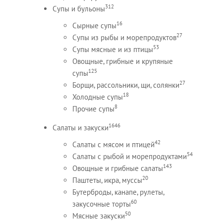
312
Супы и бульоны
16
Сырные супы
27
Супы из рыбы и морепродуктов
53
Супы мясные и из птицы
Овощные, грибные и крупяные
125
супы
27
Борщи, рассольники, щи, солянки
18
Холодные супы
8
Прочие супы
1646
Салаты и закуски
42
Салаты с мясом и птицей
54
Салаты с рыбой и морепродуктами
143
Овощные и грибные салаты
20
Паштеты, икра, муссы
Бутерброды, канапе, рулеты,
60
закусочные торты
50
Мясные закуски