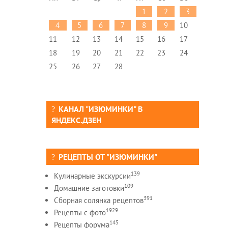
1
2
3
4
5
6
7
8
9
10
11
12
13
14
15
16
17
18
19
20
21
22
23
24
25
26
27
28
КАНАЛ "ИЗЮМИНКИ" В
ЯНДЕКС.ДЗЕН
РЕЦЕПТЫ ОТ "ИЗЮМИНКИ"
139
Кулинарные экскурсии
109
Домашние заготовки
391
Сборная солянка рецептов
1929
Рецепты c фото
145
Рецепты форума