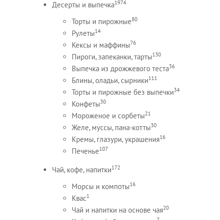
1974
Десерты и выпечка
80
Торты и пирожные
14
Рулеты
76
Кексы и маффины
130
Пироги, запеканки, тарты
36
Выпечка из дрожжевого теста
111
Блины, оладьи, сырники
34
Торты и пирожные без выпечки
30
Конфеты
21
Мороженое и сорбеты
30
Желе, муссы, пана-котты
16
Кремы, глазури, украшения
107
Печенье
172
Чай, кофе, напитки
16
Морсы и компоты
1
Квас
20
Чай и напитки на основе чая
7