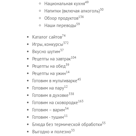
49
Национальная кухня
30
Напитки (включая алкоголь)
136
Обзор продуктов
59
Наши переводы
74
Каталог сайтов
372
Игры, конкурсы
37
Вкусно шутим
104
Рецепты на завтрак
39
Рецепты на обед
14
Рецепты на ужин
45
Готовим в мультиварке
12
Готовим на пару
338
Готовим в духовке
163
Готовим на сковородке
54
Готовим – варим
11
Готовим - тушим
55
Блюда без термической обработки
33
Выгодно и полезно