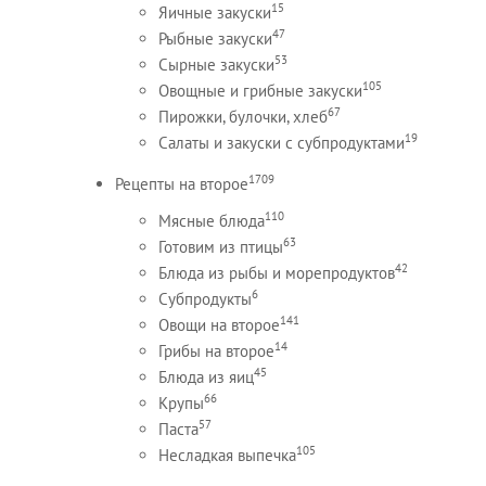
15
Яичные закуски
47
Рыбные закуски
53
Сырные закуски
105
Овощные и грибные закуски
67
Пирожки, булочки, хлеб
19
Салаты и закуски с субпродуктами
1709
Рецепты на второе
110
Мясные блюда
63
Готовим из птицы
42
Блюда из рыбы и морепродуктов
6
Субпродукты
141
Овощи на второе
14
Грибы на второе
45
Блюда из яиц
66
Крупы
57
Паста
105
Несладкая выпечка