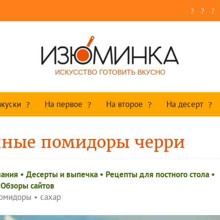
ИСКУССТВО ГОТОВИТЬ ВКУСНО
акуски
На первое
На второе
На десерт
нные помидоры черри
лания
•
Десерты и выпечка
•
Рецепты для постного стола
•
Обзоры сайтов
омидоры
•
сахар