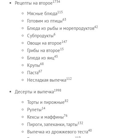
1734
Рецепты на второе
115
Мясные блюда
63
Готовим из птицы
42
Блюда из рыбы и морепродуктов
6
Субпродукты
147
Овощи на второе
15
Грибы на второе
45
Блюда из яиц
68
Крупы
67
Паста
112
Несладкая выпечка
1998
Десерты и выпечка
82
Торты и пирожные
14
Рулеты
76
Кексы и маффины
132
Пироги, запеканки, тарты
40
Выпечка из дрожжевого теста
113