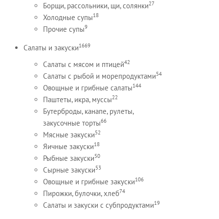
27
Борщи, рассольники, щи, солянки
18
Холодные супы
9
Прочие супы
1669
Салаты и закуски
42
Салаты с мясом и птицей
54
Салаты с рыбой и морепродуктами
144
Овощные и грибные салаты
22
Паштеты, икра, муссы
Бутерброды, канапе, рулеты,
66
закусочные торты
52
Мясные закуски
18
Яичные закуски
50
Рыбные закуски
53
Сырные закуски
106
Овощные и грибные закуски
74
Пирожки, булочки, хлеб
19
Салаты и закуски с субпродуктами