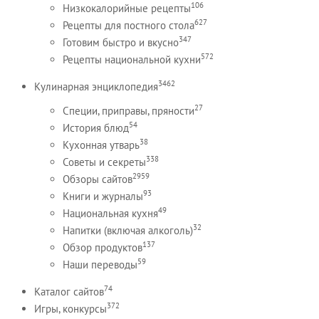
106
Низкокалорийные рецепты
627
Рецепты для постного стола
347
Готовим быстро и вкусно
572
Рецепты национальной кухни
3462
Кулинарная энциклопедия
27
Специи, приправы, пряности
54
История блюд
38
Кухонная утварь
338
Советы и секреты
2959
Обзоры сайтов
93
Книги и журналы
49
Национальная кухня
32
Напитки (включая алкоголь)
137
Обзор продуктов
59
Наши переводы
74
Каталог сайтов
372
Игры, конкурсы