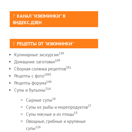
КАНАЛ "ИЗЮМИНКИ" В
ЯНДЕКС.ДЗЕН
РЕЦЕПТЫ ОТ "ИЗЮМИНКИ"
139
Кулинарные экскурсии
109
Домашние заготовки
391
Сборная солянка рецептов
1995
Рецепты c фото
146
Рецепты форума
314
Супы и бульоны
16
Сырные супы
27
Супы из рыбы и морепродуктов
53
Супы мясные и из птицы
Овощные, грибные и крупяные
126
супы