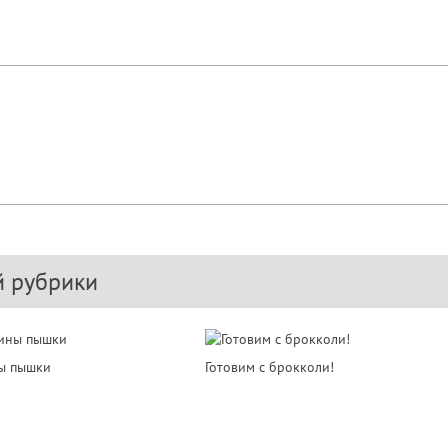
!
й рубрики
ы пышки
Готовим с брокколи!