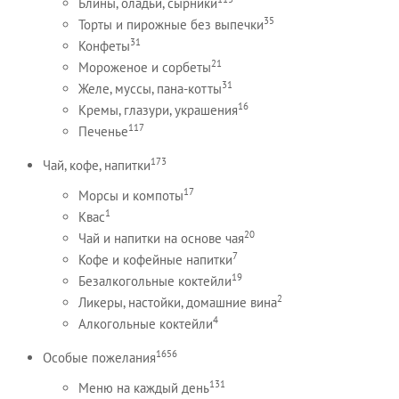
Блины, оладьи, сырники
35
Торты и пирожные без выпечки
31
Конфеты
21
Мороженое и сорбеты
31
Желе, муссы, пана-котты
16
Кремы, глазури, украшения
117
Печенье
173
Чай, кофе, напитки
17
Морсы и компоты
1
Квас
20
Чай и напитки на основе чая
7
Кофе и кофейные напитки
19
Безалкогольные коктейли
2
Ликеры, настойки, домашние вина
4
Алкогольные коктейли
1656
Особые пожелания
131
Меню на каждый день