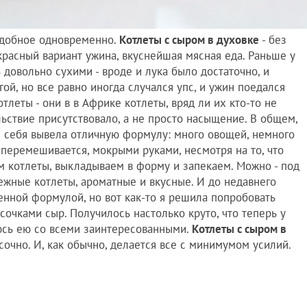
 удобное одновременно.
Котлеты с сыром в духовке
- без
расный вариант ужина, вкуснейшая мясная еда. Раньше у
 довольно сухими - вроде и лука было достаточно, и
гой, но все равно иногда случался упс, и ужин поедался
отлеты - они в в Африке котлеты, вряд ли их кто-то не
ольствие присутствовало, а не просто насыщение. В общем,
 себя вывела отличную формулу: много овощей, немного
 перемешивается, мокрыми руками, несмотря на то, что
м котлеты, выкладываем в форму и запекаем. Можно - под
ежные котлеты, ароматные и вкусные. И до недавнего
енной формулой, но вот как-то я решила попробовать
сочками сыр. Получилось настолько круто, что теперь у
люсь ею со всеми заинтересованными.
Котлеты с сыром в
 сочно. И, как обычно, делается все с минимумом усилий.