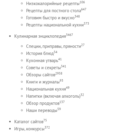
106
Низкокалорийные рецепты
647
Рецепты для постного стола
348
Готовим быстро и вкусно
573
Рецепты национальной кухни
3467
Кулинарная энциклопедия
27
Специи, приправы, пряности
54
История блюд
41
Кухонная утварь
341
Советы и секреты
2958
Обзоры сайтов
93
Книги и журналы
49
Национальная кухня
32
Напитки (включая алкоголь)
137
Обзор продуктов
59
Наши переводы
75
Каталог сайтов
372
Игры, конкурсы