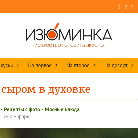
ИСКУССТВО ГОТОВИТЬ ВКУСНО
акуски
На первое
На второе
На десерт
 сыром в духовке
•
Рецепты c фото
•
Мясные блюда
сыр
•
фарш