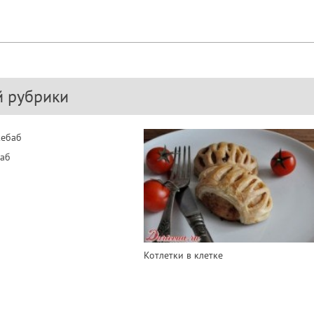
й рубрики
баб
Котлетки в клетке