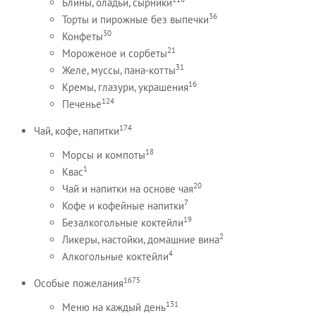
Блины, оладьи, сырники
36
Торты и пирожные без выпечки
30
Конфеты
21
Мороженое и сорбеты
31
Желе, муссы, пана-котты
16
Кремы, глазури, украшения
124
Печенье
174
Чай, кофе, напитки
18
Морсы и компоты
1
Квас
20
Чай и напитки на основе чая
7
Кофе и кофейные напитки
19
Безалкогольные коктейли
2
Ликеры, настойки, домашние вина
4
Алкогольные коктейли
1675
Особые пожелания
131
Меню на каждый день