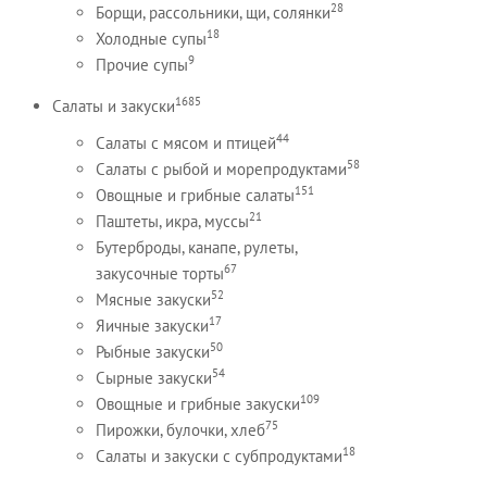
28
Борщи, рассольники, щи, солянки
18
Холодные супы
9
Прочие супы
1685
Салаты и закуски
44
Салаты с мясом и птицей
58
Салаты с рыбой и морепродуктами
151
Овощные и грибные салаты
21
Паштеты, икра, муссы
Бутерброды, канапе, рулеты,
67
закусочные торты
52
Мясные закуски
17
Яичные закуски
50
Рыбные закуски
54
Сырные закуски
109
Овощные и грибные закуски
75
Пирожки, булочки, хлеб
18
Салаты и закуски с субпродуктами