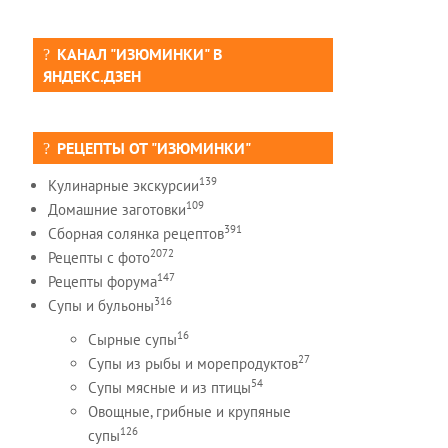
КАНАЛ "ИЗЮМИНКИ" В
ЯНДЕКС.ДЗЕН
РЕЦЕПТЫ ОТ "ИЗЮМИНКИ"
139
Кулинарные экскурсии
109
Домашние заготовки
391
Сборная солянка рецептов
2072
Рецепты c фото
147
Рецепты форума
316
Супы и бульоны
16
Сырные супы
27
Супы из рыбы и морепродуктов
54
Супы мясные и из птицы
Овощные, грибные и крупяные
126
супы