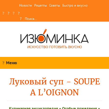
Новости
Рецепты
Советы
Быстро и вкусно
ИСКУССТВО ГОТОВИТЬ ВКУСНО
Меню
Луковый суп - SOUPE
A L’OIGNON
Кулинарная энциклопедия
•
Особые пожелания
•