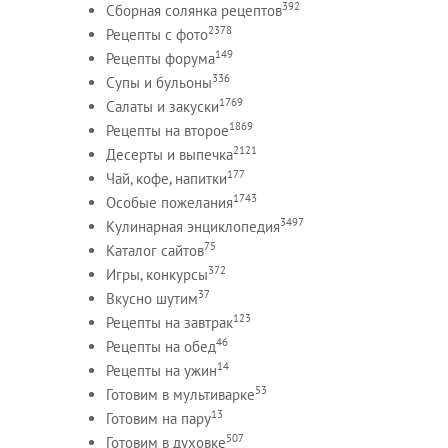
392
Сборная солянка рецептов
2378
Рецепты c фото
149
Рецепты форума
336
Супы и бульоны
1769
Салаты и закуски
1869
Рецепты на второе
2121
Десерты и выпечка
177
Чай, кофе, напитки
1743
Особые пожелания
3497
Кулинарная энциклопедия
75
Каталог сайтов
372
Игры, конкурсы
37
Вкусно шутим
123
Рецепты на завтрак
46
Рецепты на обед
14
Рецепты на ужин
53
Готовим в мультиварке
13
Готовим на пару
507
Готовим в духовке