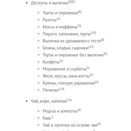
2002
Десерты и выпечка
82
Торты и пирожные
14
Рулеты
76
Кексы и маффины
133
Пироги, запеканки, тарты
40
Выпечка из дрожжевого теста
115
Блины, оладьи, сырники
35
Торты и пирожные без выпечки
31
Конфеты
21
Мороженое и сорбеты
31
Желе, муссы, пана-котты
16
Кремы, глазури, украшения
118
Печенье
174
Чай, кофе, напитки
18
Морсы и компоты
1
Квас
20
Чай и напитки на основе чая
7