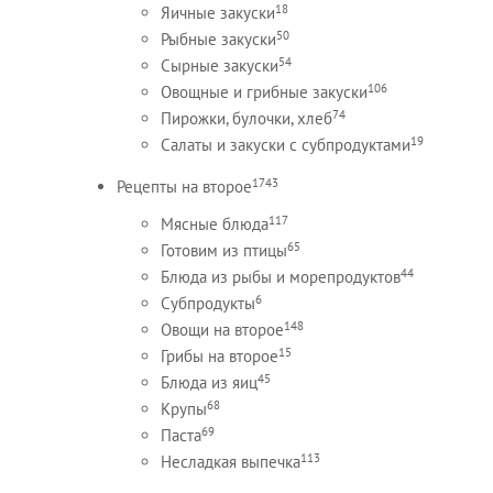
18
Яичные закуски
50
Рыбные закуски
54
Сырные закуски
106
Овощные и грибные закуски
74
Пирожки, булочки, хлеб
19
Салаты и закуски с субпродуктами
1743
Рецепты на второе
117
Мясные блюда
65
Готовим из птицы
44
Блюда из рыбы и морепродуктов
6
Субпродукты
148
Овощи на второе
15
Грибы на второе
45
Блюда из яиц
68
Крупы
69
Паста
113
Несладкая выпечка