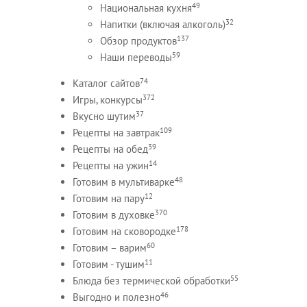
49
Национальная кухня
32
Напитки (включая алкоголь)
137
Обзор продуктов
59
Наши переводы
74
Каталог сайтов
372
Игры, конкурсы
37
Вкусно шутим
109
Рецепты на завтрак
39
Рецепты на обед
14
Рецепты на ужин
48
Готовим в мультиварке
12
Готовим на пару
370
Готовим в духовке
178
Готовим на сковородке
60
Готовим – варим
11
Готовим - тушим
55
Блюда без термической обработки
46
Выгодно и полезно