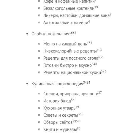
Кофе и кофейные напитки
19
Безалкогольные коктейли
2
Ликеры, настойки, домашние вина
4
Алкогольные коктейли
1664
Особые пожелания
131
Меню на каждый день
106
Низкокалорийные рецепты
633
Рецепты для постного стола
348
Готовим быстро и вкусно
573
Рецепты национальной кухни
3463
Кулинарная энциклопедия
27
Специи, приправы, пряности
54
История блюд
39
Кухонная утварь
338
Советы и секреты
2959
Обзоры сайтов
93
Книги и журналы