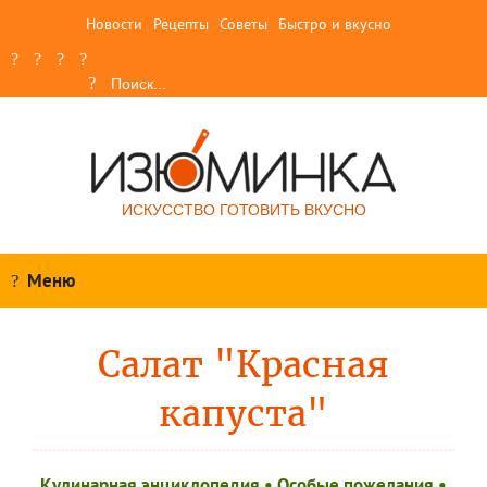
Новости
Рецепты
Советы
Быстро и вкусно
ИСКУССТВО ГОТОВИТЬ ВКУСНО
Меню
Салат "Красная
капуста"
Кулинарная энциклопедия
•
Особые пожелания
•