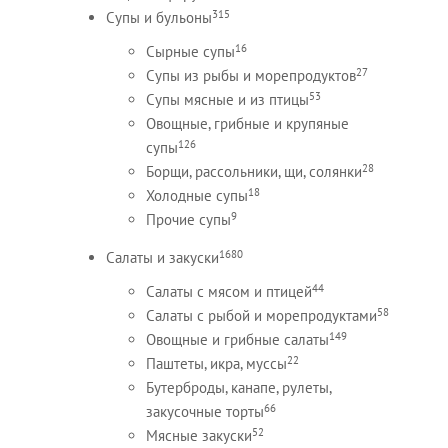
315
Супы и бульоны
16
Сырные супы
27
Супы из рыбы и морепродуктов
53
Супы мясные и из птицы
Овощные, грибные и крупяные
126
супы
28
Борщи, рассольники, щи, солянки
18
Холодные супы
9
Прочие супы
1680
Салаты и закуски
44
Салаты с мясом и птицей
58
Салаты с рыбой и морепродуктами
149
Овощные и грибные салаты
22
Паштеты, икра, муссы
Бутерброды, канапе, рулеты,
66
закусочные торты
52
Мясные закуски