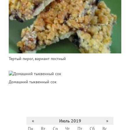
Тертый пирог, вариант постный
Домашний тыквенный сок
«
Июль 2019
»
Пн
Вт
Ср
Чт
Пт
Сб
Вс