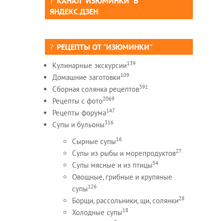
КАНАЛ "ИЗЮМИНКИ" В
ЯНДЕКС.ДЗЕН
РЕЦЕПТЫ ОТ "ИЗЮМИНКИ"
139
Кулинарные экскурсии
109
Домашние заготовки
391
Сборная солянка рецептов
2069
Рецепты c фото
147
Рецепты форума
316
Супы и бульоны
16
Сырные супы
27
Супы из рыбы и морепродуктов
54
Супы мясные и из птицы
Овощные, грибные и крупяные
126
супы
28
Борщи, рассольники, щи, солянки
18
Холодные супы