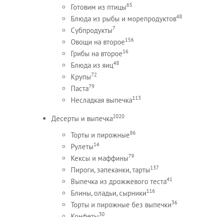
65
Готовим из птицы
48
Блюда из рыбы и морепродуктов
7
Субпродукты
156
Овощи на второе
16
Грибы на второе
48
Блюда из яиц
72
Крупы
79
Паста
113
Несладкая выпечка
2020
Десерты и выпечка
86
Торты и пирожные
14
Рулеты
79
Кексы и маффины
137
Пироги, запеканки, тарты
41
Выпечка из дрожжевого теста
116
Блины, оладьи, сырники
36
Торты и пирожные без выпечки
30
Конфеты