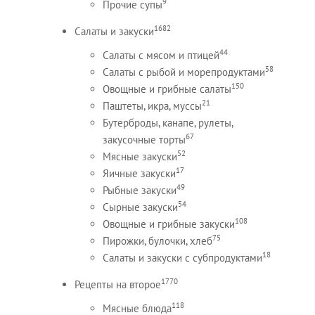
9
Прочие супы
1682
Салаты и закуски
44
Салаты с мясом и птицей
58
Салаты с рыбой и морепродуктами
150
Овощные и грибные салаты
21
Паштеты, икра, муссы
Бутерброды, канапе, рулеты,
67
закусочные торты
52
Мясные закуски
17
Яичные закуски
49
Рыбные закуски
54
Сырные закуски
108
Овощные и грибные закуски
75
Пирожки, булочки, хлеб
18
Салаты и закуски с субпродуктами
1770
Рецепты на второе
118
Мясные блюда