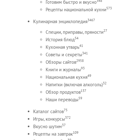
348
Готовим быстро и вкусно
573
Рецепты национальной кухни
3467
Кулинарная энциклопедия
27
Специи, приправы, пряности
54
История блюд
41
Кухонная утварь
341
Советы и секреты
2958
Обзоры сайтов
93
Книги и журналы
49
Национальная кухня
32
Напитки (включая алкоголь)
137
Обзор продуктов
59
Наши переводы
75
Каталог сайтов
372
Игры, конкурсы
37
Вкусно шутим
109
Рецепты на завтрак
39