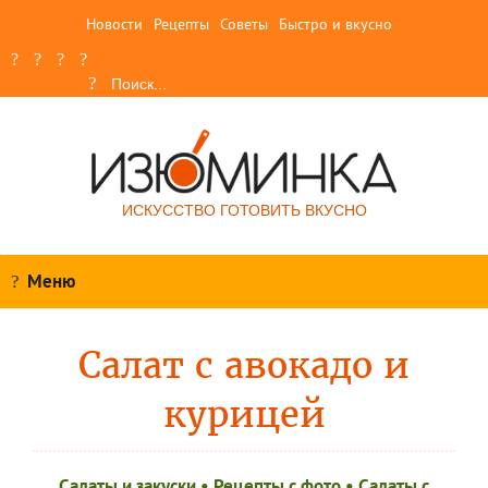
Новости
Рецепты
Советы
Быстро и вкусно
ИСКУССТВО ГОТОВИТЬ ВКУСНО
Меню
Салат с авокадо и
курицей
Салаты и закуски
•
Рецепты c фото
•
Салаты с