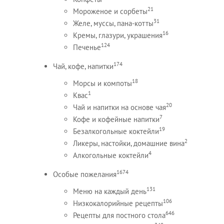
21
Мороженое и сорбеты
31
Желе, муссы, пана-котты
16
Кремы, глазури, украшения
124
Печенье
174
Чай, кофе, напитки
18
Морсы и компоты
1
Квас
20
Чай и напитки на основе чая
7
Кофе и кофейные напитки
19
Безалкогольные коктейли
2
Ликеры, настойки, домашние вина
4
Алкогольные коктейли
1674
Особые пожелания
131
Меню на каждый день
106
Низкокалорийные рецепты
646
Рецепты для постного стола