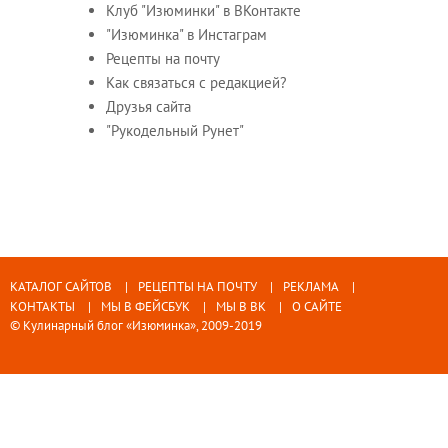
Клуб "Изюминки" в ВКонтакте
"Изюминка" в Инстаграм
Рецепты на почту
Как связаться с редакцией?
Друзья сайта
"Рукодельный Рунет"
КАТАЛОГ САЙТОВ
РЕЦЕПТЫ НА ПОЧТУ
РЕКЛАМА
КОНТАКТЫ
МЫ В ФЕЙСБУК
МЫ В ВК
О САЙТЕ
© Кулинарный блог «Изюминка», 2009-2019