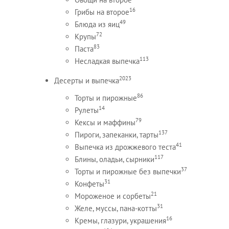
16
Грибы на второе
49
Блюда из яиц
72
Крупы
83
Паста
113
Несладкая выпечка
2023
Десерты и выпечка
86
Торты и пирожные
14
Рулеты
79
Кексы и маффины
137
Пироги, запеканки, тарты
41
Выпечка из дрожжевого теста
117
Блины, оладьи, сырники
37
Торты и пирожные без выпечки
31
Конфеты
21
Мороженое и сорбеты
31
Желе, муссы, пана-котты
16
Кремы, глазури, украшения