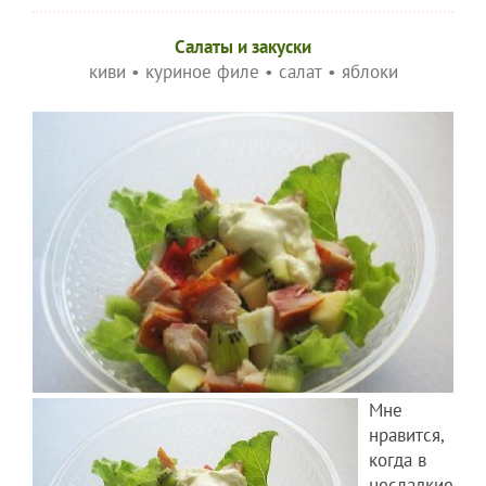
Салаты и закуски
киви
•
куриное филе
•
салат
•
яблоки
Мне
нравится,
когда в
несладкие