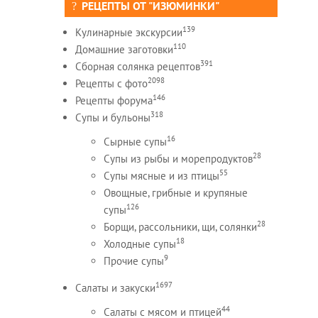
РЕЦЕПТЫ ОТ "ИЗЮМИНКИ"
139
Кулинарные экскурсии
110
Домашние заготовки
391
Сборная солянка рецептов
2098
Рецепты c фото
146
Рецепты форума
318
Супы и бульоны
16
Сырные супы
28
Супы из рыбы и морепродуктов
55
Супы мясные и из птицы
Овощные, грибные и крупяные
126
супы
28
Борщи, рассольники, щи, солянки
18
Холодные супы
9
Прочие супы
1697
Салаты и закуски
44
Салаты с мясом и птицей