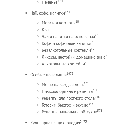
124
Печенье
174
Чай, кофе, напитки
18
Морсы и компоты
1
Квас
20
Чай и напитки на основе чая
7
Кофе и кофейные напитки
19
Безалкогольные коктейли
2
Ликеры, настойки, домашние вина
4
Алкогольные коктейли
1678
Особые пожелания
131
Меню на каждый день
106
Низкокалорийные рецепты
648
Рецепты для постного стола
348
Готовим быстро и вкусно
576
Рецепты национальной кухни
3473
Кулинарная энциклопедия