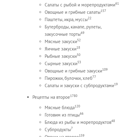
61
Салаты с рыбой и морепродуктами
157
Овощные и грибные салаты
22
Паштеты, икра, муссы
Бутерброды, канапе, рулеты,
69
закусочные торты
52
Мясные закуски
18
Яичные закуски
50
Рыбные закуски
53
Сырные закуски
109
Овощные и грибные закуски
77
Пирожки, булочки, хлеб
19
Салаты и закуски с субпродуктами
1780
Рецепты на второе
120
Мясные блюда
66
Готовим из птицы
48
Блюда из рыбы и морепродуктов
7
Субпродукты
159
Овощи на второе