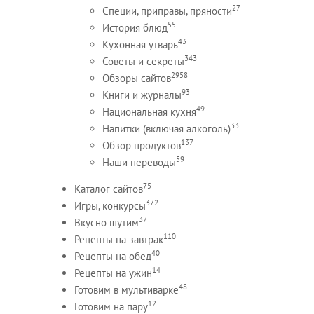
27
Специи, приправы, пряности
55
История блюд
43
Кухонная утварь
343
Советы и секреты
2958
Обзоры сайтов
93
Книги и журналы
49
Национальная кухня
33
Напитки (включая алкоголь)
137
Обзор продуктов
59
Наши переводы
75
Каталог сайтов
372
Игры, конкурсы
37
Вкусно шутим
110
Рецепты на завтрак
40
Рецепты на обед
14
Рецепты на ужин
48
Готовим в мультиварке
12
Готовим на пару