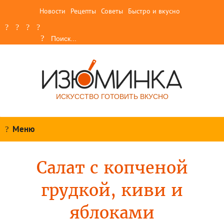
Новости
Рецепты
Советы
Быстро и вкусно
ИСКУССТВО ГОТОВИТЬ ВКУСНО
Меню
Салат с копченой
грудкой, киви и
яблоками