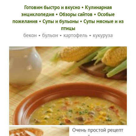
Готовим быстро и вкусно
•
Кулинарная
энциклопедия
•
Обзоры сайтов
•
Особые
пожелания
•
Супы и бульоны
•
Супы мясные и из
птицы
бекон
•
бульон
•
картофель
•
кукуруза
Очень простой рецепт