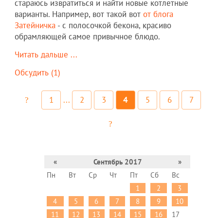
стараюсь извратиться и найти новые котлетные
варианты. Например, вот такой вот
от блога
Затейничка
- с полосочкой бекона, красиво
обрамляющей самое привычное блюдо.
Читать дальше ...
Обсудить (1)
1
...
2
3
4
5
6
7
«
Сентябрь 2017
»
Пн
Вт
Ср
Чт
Пт
Сб
Вс
1
2
3
4
5
6
7
8
9
10
11
12
13
14
15
16
17