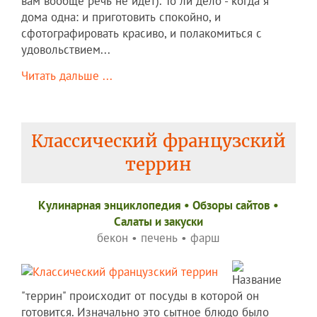
вам вообще речь не идет). То ли дело - когда я
дома одна: и приготовить спокойно, и
сфотографировать красиво, и полакомиться с
удовольствием...
Читать дальше ...
Классический французский
террин
Кулинарная энциклопедия
•
Обзоры сайтов
•
Салаты и закуски
бекон
•
печень
•
фарш
Название
"террин" происходит от посуды в которой он
готовится. Изначально это сытное блюдо было