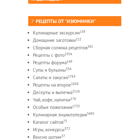
РЕЦЕПТЫ ОТ "ИЗЮМИНКИ"
139
Кулинарные экскурсии
112
Домашние заготовки
392
Сборная солянка рецептов
2354
Рецепты c фото
149
Рецепты форума
334
Супы и бульоны
1763
Салаты и закуски
1858
Рецепты на второе
2116
Десерты и выпечка
176
Чай, кофе, напитки
1733
Особые пожелания
3495
Кулинарная энциклопедия
75
Каталог сайтов
372
Игры, конкурсы
37
Вкусно шутим