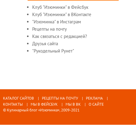
Клуб "Изюминки" в Фейсбук
Клуб "Изюминки" в ВКонтакте
"Изюминка" в Инстаграм
Рецепты на почту
Как связаться с редакцией?
Друзья сайта
"Рукодельный Рунет"
КАТАЛОГ САЙТОВ
РЕЦЕПТЫ НА ПОЧТУ
РЕКЛАМА
КОНТАКТЫ
МЫ В ФЕЙСБУК
МЫ В ВК
О САЙТЕ
© Кулинарный блог «Изюминка», 2009-2021