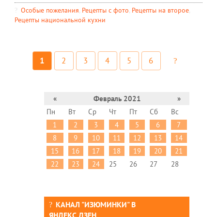
Особые пожелания
,
Рецепты c фото
,
Рецепты на второе
,
Рецепты национальной кухни
1
2
3
4
5
6
«
Февраль 2021
»
Пн
Вт
Ср
Чт
Пт
Сб
Вс
1
2
3
4
5
6
7
8
9
10
11
12
13
14
15
16
17
18
19
20
21
22
23
24
25
26
27
28
КАНАЛ "ИЗЮМИНКИ" В
ЯНДЕКС.ДЗЕН