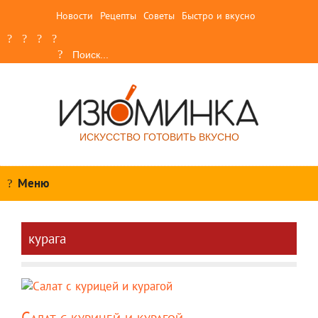
Новости
Рецепты
Советы
Быстро и вкусно
ИСКУССТВО ГОТОВИТЬ ВКУСНО
Меню
курага
Салат с курицей и курагой