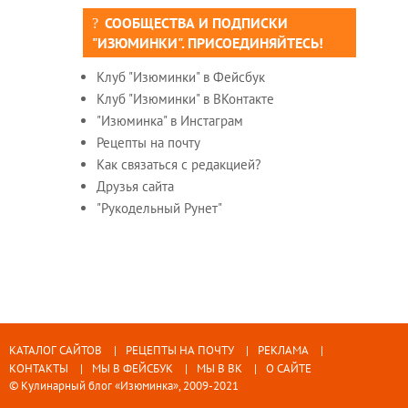
СООБЩЕСТВА И ПОДПИСКИ
"ИЗЮМИНКИ". ПРИСОЕДИНЯЙТЕСЬ!
Клуб "Изюминки" в Фейсбук
Клуб "Изюминки" в ВКонтакте
"Изюминка" в Инстаграм
Рецепты на почту
Как связаться с редакцией?
Друзья сайта
"Рукодельный Рунет"
КАТАЛОГ САЙТОВ
РЕЦЕПТЫ НА ПОЧТУ
РЕКЛАМА
КОНТАКТЫ
МЫ В ФЕЙСБУК
МЫ В ВК
О САЙТЕ
© Кулинарный блог «Изюминка», 2009-2021