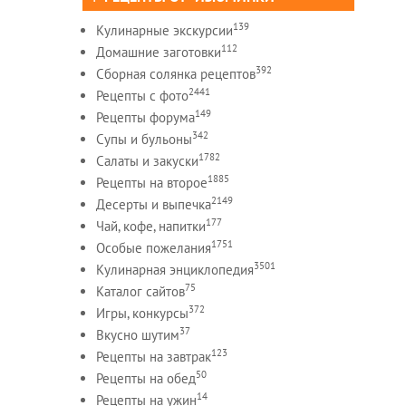
139
Кулинарные экскурсии
112
Домашние заготовки
392
Сборная солянка рецептов
2441
Рецепты c фото
149
Рецепты форума
342
Супы и бульоны
1782
Салаты и закуски
1885
Рецепты на второе
2149
Десерты и выпечка
177
Чай, кофе, напитки
1751
Особые пожелания
3501
Кулинарная энциклопедия
75
Каталог сайтов
372
Игры, конкурсы
37
Вкусно шутим
123
Рецепты на завтрак
50
Рецепты на обед
14
Рецепты на ужин