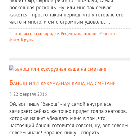
любит сыр, сырное ризотто - пожалуй, самая
роскошная роскошь. Ну, или мне так сейчас
кажется - просто такой период, что я готовлю его
часто и много, и ем с огромным удовольс ...
Готовим на сковородке
,
Рецепты на второе
,
Рецепты c
фото
,
Крупы
Банош или кукурузная каша на сметане
22 февраля 2016
Ой, вот пишу "банош" - а у самой внутри все
замирает: сейчас же точно придет толпа знатоков,
которые начнут убеждать меня в том, что
настоящий банош готовится совсем, ну, вот совсем-
совсем иначе! Заранее пишу - спорить ...