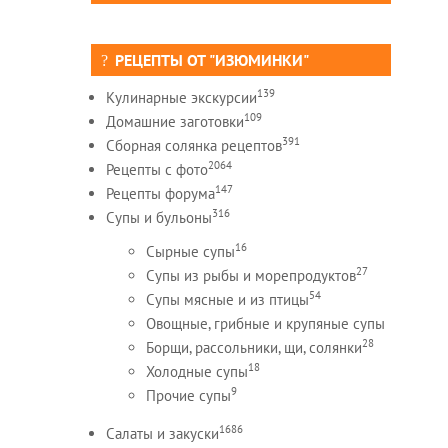
РЕЦЕПТЫ ОТ "ИЗЮМИНКИ"
139
Кулинарные экскурсии
109
Домашние заготовки
391
Сборная солянка рецептов
2064
Рецепты c фото
147
Рецепты форума
316
Супы и бульоны
16
Сырные супы
27
Супы из рыбы и морепродуктов
54
Супы мясные и из птицы
Овощные, грибные и крупяные супы
28
Борщи, рассольники, щи, солянки
18
Холодные супы
9
Прочие супы
1686
Салаты и закуски