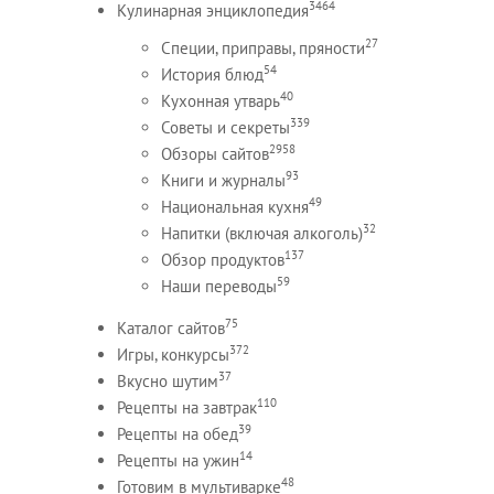
3464
Кулинарная энциклопедия
27
Специи, приправы, пряности
54
История блюд
40
Кухонная утварь
339
Советы и секреты
2958
Обзоры сайтов
93
Книги и журналы
49
Национальная кухня
32
Напитки (включая алкоголь)
137
Обзор продуктов
59
Наши переводы
75
Каталог сайтов
372
Игры, конкурсы
37
Вкусно шутим
110
Рецепты на завтрак
39
Рецепты на обед
14
Рецепты на ужин
48
Готовим в мультиварке