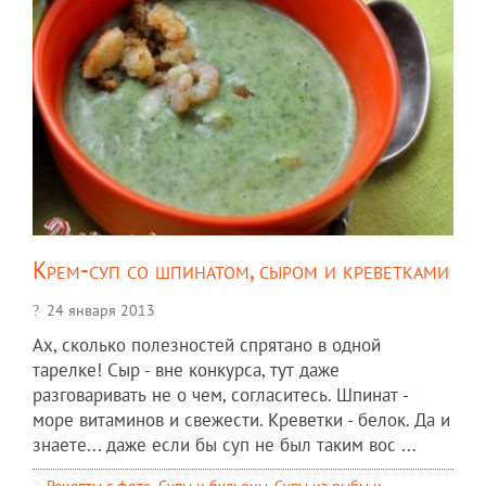
Крем-суп со шпинатом, сыром и креветками
24 января 2013
Ах, сколько полезностей спрятано в одной
тарелке! Сыр - вне конкурса, тут даже
разговаривать не о чем, согласитесь. Шпинат -
море витаминов и свежести. Креветки - белок. Да и
знаете... даже если бы суп не был таким вос ...
Рецепты c фото
,
Супы и бульоны
,
Супы из рыбы и