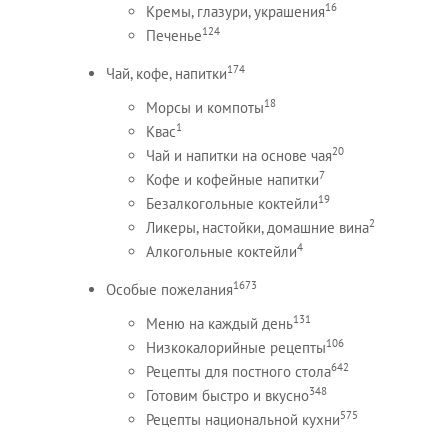
16
Кремы, глазури, украшения
124
Печенье
174
Чай, кофе, напитки
18
Морсы и компоты
1
Квас
20
Чай и напитки на основе чая
7
Кофе и кофейные напитки
19
Безалкогольные коктейли
2
Ликеры, настойки, домашние вина
4
Алкогольные коктейли
1673
Особые пожелания
131
Меню на каждый день
106
Низкокалорийные рецепты
642
Рецепты для постного стола
348
Готовим быстро и вкусно
575
Рецепты национальной кухни