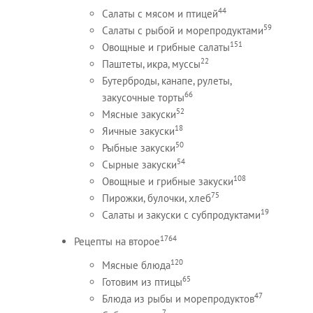
44
Салаты с мясом и птицей
59
Салаты с рыбой и морепродуктами
151
Овощные и грибные салаты
22
Паштеты, икра, муссы
Бутерброды, канапе, рулеты,
66
закусочные торты
52
Мясные закуски
18
Яичные закуски
50
Рыбные закуски
54
Сырные закуски
108
Овощные и грибные закуски
75
Пирожки, булочки, хлеб
19
Салаты и закуски с субпродуктами
1764
Рецепты на второе
120
Мясные блюда
65
Готовим из птицы
47
Блюда из рыбы и морепродуктов
7