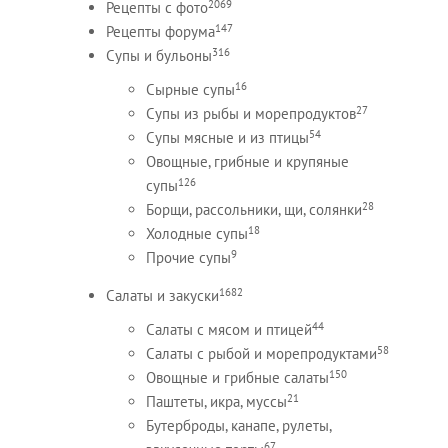
2069
Рецепты c фото
147
Рецепты форума
316
Супы и бульоны
16
Сырные супы
27
Супы из рыбы и морепродуктов
54
Супы мясные и из птицы
Овощные, грибные и крупяные
126
супы
28
Борщи, рассольники, щи, солянки
18
Холодные супы
9
Прочие супы
1682
Салаты и закуски
44
Салаты с мясом и птицей
58
Салаты с рыбой и морепродуктами
150
Овощные и грибные салаты
21
Паштеты, икра, муссы
Бутерброды, канапе, рулеты,
67