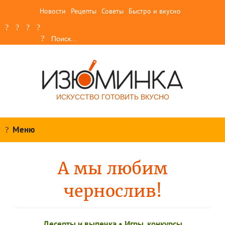
Новости
Рецепты
Советы
Быстро и вкусно
ИСКУССТВО ГОТОВИТЬ ВКУСНО
Меню
А мы любим
чернослив!
Десерты и выпечка
•
Игры, конкурсы