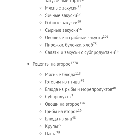
закусочные торты
52
Мясные закуски
17
Яичные закуски
49
Рыбные закуски
54
Сырные закуски
108
Овощные и грибные закуски
75
Пирожки, булочки, хлеб
18
Салаты и закуски с субпродуктами
1770
Рецепты на второе
118
Мясные блюда
65
Готовим из птицы
48
Блюда из рыбы и морепродуктов
7
Субпродукты
156
Овощи на второе
16
Грибы на второе
48
Блюда из яиц
72
Крупы
79
Паста