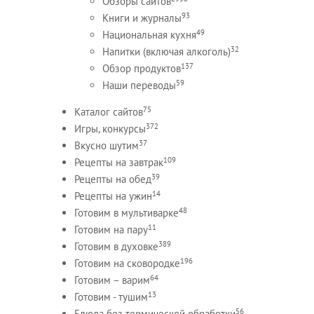
Обзоры сайтов
93
Книги и журналы
49
Национальная кухня
32
Напитки (включая алкоголь)
137
Обзор продуктов
59
Наши переводы
75
Каталог сайтов
372
Игры, конкурсы
37
Вкусно шутим
109
Рецепты на завтрак
39
Рецепты на обед
14
Рецепты на ужин
48
Готовим в мультиварке
11
Готовим на пару
389
Готовим в духовке
196
Готовим на сковородке
64
Готовим – варим
13
Готовим - тушим
56
Блюда без термической обработки