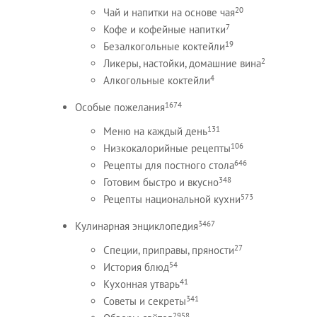
20
Чай и напитки на основе чая
7
Кофе и кофейные напитки
19
Безалкогольные коктейли
2
Ликеры, настойки, домашние вина
4
Алкогольные коктейли
1674
Особые пожелания
131
Меню на каждый день
106
Низкокалорийные рецепты
646
Рецепты для постного стола
348
Готовим быстро и вкусно
573
Рецепты национальной кухни
3467
Кулинарная энциклопедия
27
Специи, приправы, пряности
54
История блюд
41
Кухонная утварь
341
Советы и секреты
2958