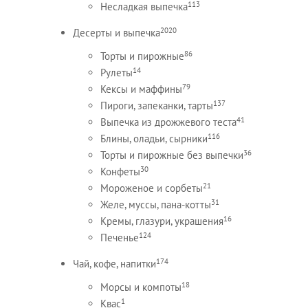
113
Несладкая выпечка
2020
Десерты и выпечка
86
Торты и пирожные
14
Рулеты
79
Кексы и маффины
137
Пироги, запеканки, тарты
41
Выпечка из дрожжевого теста
116
Блины, оладьи, сырники
36
Торты и пирожные без выпечки
30
Конфеты
21
Мороженое и сорбеты
31
Желе, муссы, пана-котты
16
Кремы, глазури, украшения
124
Печенье
174
Чай, кофе, напитки
18
Морсы и компоты
1
Квас