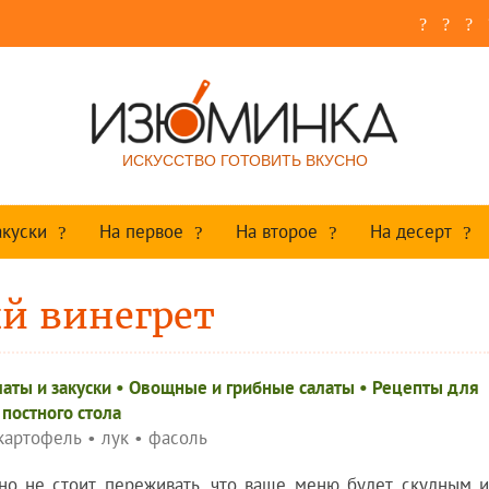
ИСКУССТВО ГОТОВИТЬ ВКУСНО
акуски
На первое
На второе
На десерт
й винегрет
аты и закуски
•
Овощные и грибные салаты
•
Рецепты для
постного стола
картофель
•
лук
•
фасоль
 но не стоит переживать, что ваше меню будет скудным и