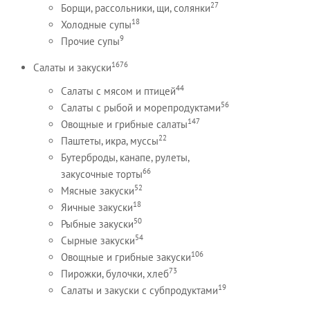
27
Борщи, рассольники, щи, солянки
18
Холодные супы
9
Прочие супы
1676
Салаты и закуски
44
Салаты с мясом и птицей
56
Салаты с рыбой и морепродуктами
147
Овощные и грибные салаты
22
Паштеты, икра, муссы
Бутерброды, канапе, рулеты,
66
закусочные торты
52
Мясные закуски
18
Яичные закуски
50
Рыбные закуски
54
Сырные закуски
106
Овощные и грибные закуски
73
Пирожки, булочки, хлеб
19
Салаты и закуски с субпродуктами