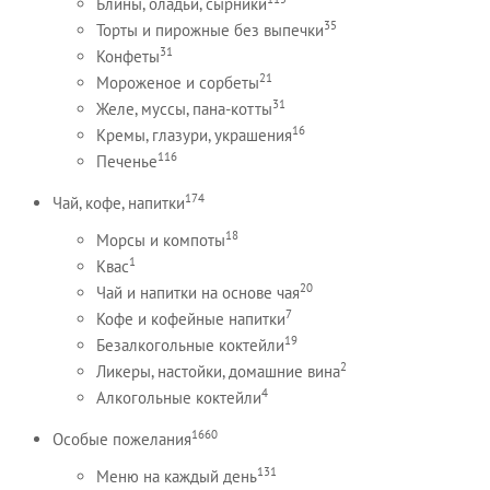
Блины, оладьи, сырники
35
Торты и пирожные без выпечки
31
Конфеты
21
Мороженое и сорбеты
31
Желе, муссы, пана-котты
16
Кремы, глазури, украшения
116
Печенье
174
Чай, кофе, напитки
18
Морсы и компоты
1
Квас
20
Чай и напитки на основе чая
7
Кофе и кофейные напитки
19
Безалкогольные коктейли
2
Ликеры, настойки, домашние вина
4
Алкогольные коктейли
1660
Особые пожелания
131
Меню на каждый день