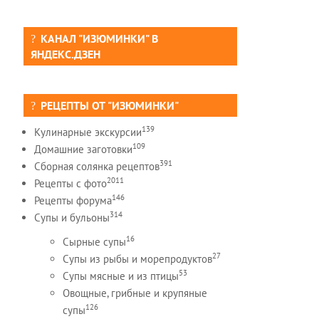
КАНАЛ "ИЗЮМИНКИ" В
ЯНДЕКС.ДЗЕН
РЕЦЕПТЫ ОТ "ИЗЮМИНКИ"
139
Кулинарные экскурсии
109
Домашние заготовки
391
Сборная солянка рецептов
2011
Рецепты c фото
146
Рецепты форума
314
Супы и бульоны
16
Сырные супы
27
Супы из рыбы и морепродуктов
53
Супы мясные и из птицы
Овощные, грибные и крупяные
126
супы