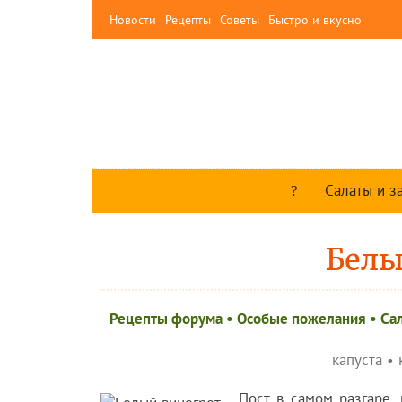
Новости
Рецепты
Советы
Быстро и вкусно
Салаты и з
Белы
Рецепты форума
•
Особые пожелания
•
Сал
капуста
•
Пост в самом разгаре,