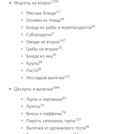
1739
Рецепты на второе
117
Мясные блюда
64
Готовим из птицы
44
Блюда из рыбы и морепродуктов
6
Субпродукты
147
Овощи на второе
15
Грибы на второе
45
Блюда из яиц
68
Крупы
68
Паста
112
Несладкая выпечка
1999
Десерты и выпечка
81
Торты и пирожные
14
Рулеты
76
Кексы и маффины
133
Пироги, запеканки, тарты
40
Выпечка из дрожжевого теста
115