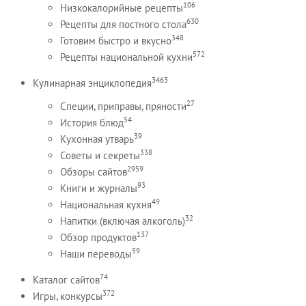
106
Низкокалорийные рецепты
630
Рецепты для постного стола
348
Готовим быстро и вкусно
572
Рецепты национальной кухни
3463
Кулинарная энциклопедия
27
Специи, приправы, пряности
54
История блюд
39
Кухонная утварь
338
Советы и секреты
2959
Обзоры сайтов
93
Книги и журналы
49
Национальная кухня
32
Напитки (включая алкоголь)
137
Обзор продуктов
59
Наши переводы
74
Каталог сайтов
372
Игры, конкурсы