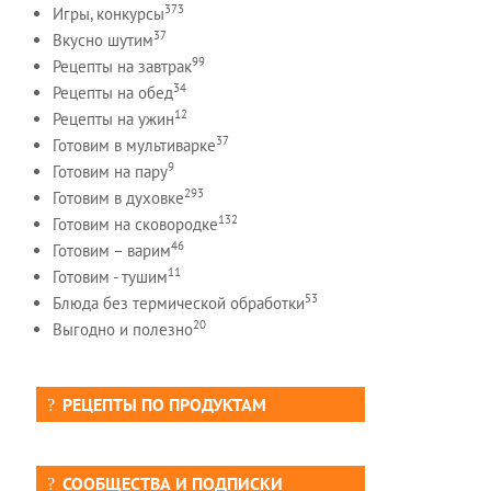
373
Игры, конкурсы
37
Вкусно шутим
99
Рецепты на завтрак
34
Рецепты на обед
12
Рецепты на ужин
37
Готовим в мультиварке
9
Готовим на пару
293
Готовим в духовке
132
Готовим на сковородке
46
Готовим – варим
11
Готовим - тушим
53
Блюда без термической обработки
20
Выгодно и полезно
РЕЦЕПТЫ ПО ПРОДУКТАМ
СООБЩЕСТВА И ПОДПИСКИ