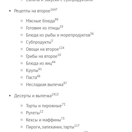
1647
Рецепты на второе
99
Мясные блюда
55
Готовим из птицы
36
Блюда из рыбы и морепродуктов
5
Субпродукты
124
Овощи на второе
10
Грибы на второе
44
Блюда из яиц
61
Крупы
46
Паста
97
Несладкая выпечка
1913
Десерты и выпечка
72
Торты и пирожные
12
Рулеты
73
Кексы и маффины
117
Пироги, запеканки, тарты