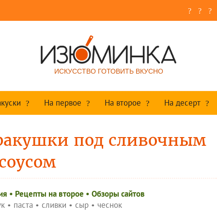
ИСКУССТВО ГОТОВИТЬ ВКУСНО
акуски
На первое
На второе
На десерт
ракушки под сливочным
соусом
ия
•
Рецепты на второе
•
Обзоры сайтов
ук
•
паста
•
сливки
•
сыр
•
чеснок