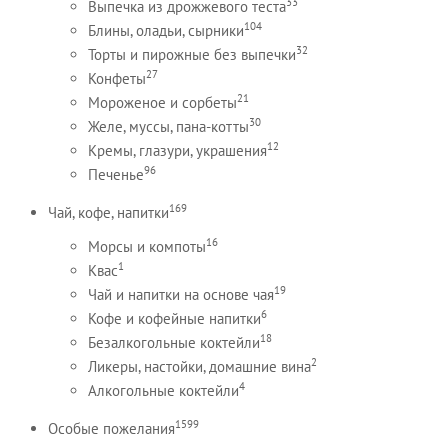
33
Выпечка из дрожжевого теста
104
Блины, оладьи, сырники
32
Торты и пирожные без выпечки
27
Конфеты
21
Мороженое и сорбеты
30
Желе, муссы, пана-котты
12
Кремы, глазури, украшения
96
Печенье
169
Чай, кофе, напитки
16
Морсы и компоты
1
Квас
19
Чай и напитки на основе чая
6
Кофе и кофейные напитки
18
Безалкогольные коктейли
2
Ликеры, настойки, домашние вина
4
Алкогольные коктейли
1599
Особые пожелания