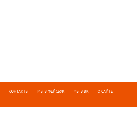
КОНТАКТЫ
МЫ В ФЕЙСБУК
МЫ В ВК
О САЙТЕ