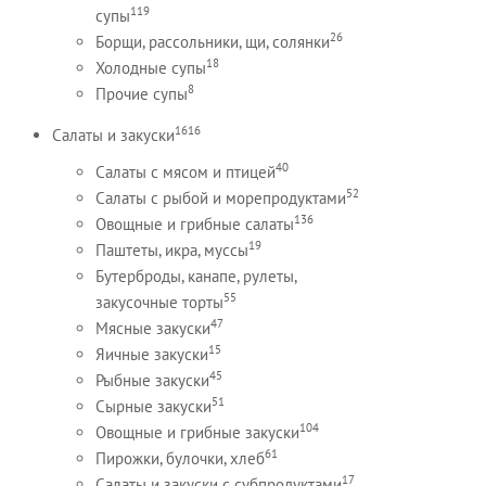
119
супы
26
Борщи, рассольники, щи, солянки
18
Холодные супы
8
Прочие супы
1616
Салаты и закуски
40
Салаты с мясом и птицей
52
Салаты с рыбой и морепродуктами
136
Овощные и грибные салаты
19
Паштеты, икра, муссы
Бутерброды, канапе, рулеты,
55
закусочные торты
47
Мясные закуски
15
Яичные закуски
45
Рыбные закуски
51
Сырные закуски
104
Овощные и грибные закуски
61
Пирожки, булочки, хлеб
17
Салаты и закуски с субпродуктами