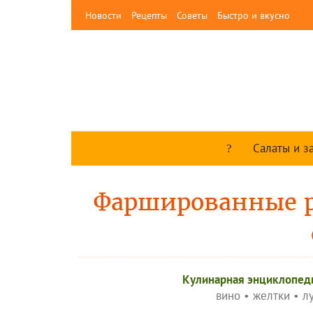
Новости
Рецепты
Советы
Быстро и вкусно
Салаты и з
Фаршированные 
Кулинарная энциклопед
вино
•
желтки
•
л