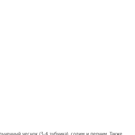
ченный чеснок (3-4 зубчика), солим и перчим. Также