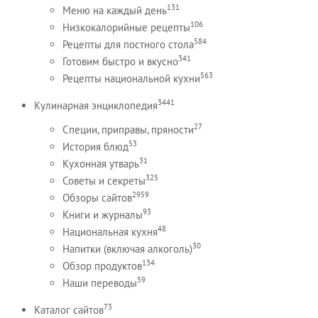
131
Меню на каждый день
106
Низкокалорийные рецепты
584
Рецепты для постного стола
341
Готовим быстро и вкусно
563
Рецепты национальной кухни
3441
Кулинарная энциклопедия
27
Специи, приправы, пряности
53
История блюд
31
Кухонная утварь
325
Советы и секреты
2959
Обзоры сайтов
93
Книги и журналы
48
Национальная кухня
30
Напитки (включая алкоголь)
134
Обзор продуктов
59
Наши переводы
73
Каталог сайтов