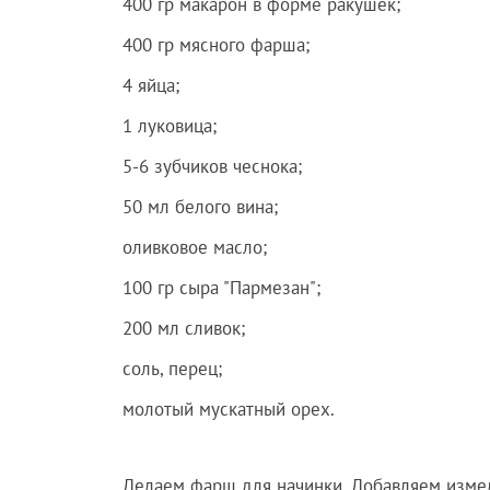
400 гр макарон в форме ракушек;
400 гр мясного фарша;
4 яйца;
1 луковица;
5-6 зубчиков чеснока;
50 мл белого вина;
оливковое масло;
100 гр сыра "Пармезан";
200 мл сливок;
соль, перец;
молотый мускатный орех.
Делаем фарш для начинки. Добавляем измель