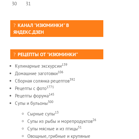
30
31
КАНАЛ "ИЗЮМИНКИ" В
ЯНДЕКС.ДЗЕН
РЕЦЕПТЫ ОТ "ИЗЮМИНКИ"
139
Кулинарные экскурсии
106
Домашние заготовки
392
Сборная солянка рецептов
1771
Рецепты c фото
145
Рецепты форума
300
Супы и бульоны
13
Сырные супы
26
Супы из рыбы и морепродуктов
51
Супы мясные и из птицы
Овощные, грибные и крупяные