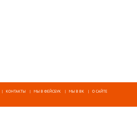
КОНТАКТЫ
МЫ В ФЕЙСБУК
МЫ В ВК
О САЙТЕ