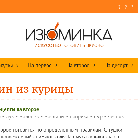
ИСКУССТВО ГОТОВИТЬ ВКУСНО
акуски
На первое
На второе
На десерт
ин из курицы
ецепты на второе
а
•
лук
•
майонез
•
маслины
•
паприка
•
сыр
•
чеснок
торое готовится по определенным правилам. С тушки
о повреждений снимают кожу. Из мяса делают фарш,