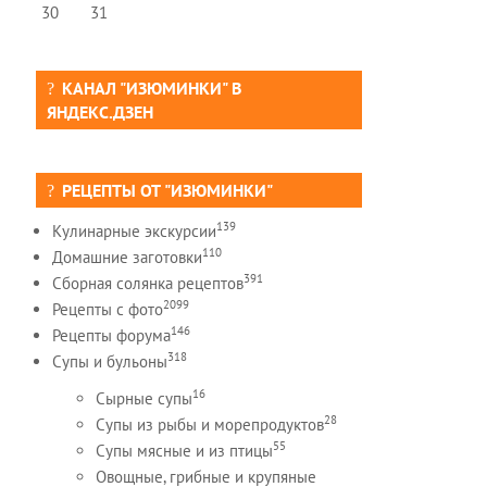
30
31
КАНАЛ "ИЗЮМИНКИ" В
ЯНДЕКС.ДЗЕН
РЕЦЕПТЫ ОТ "ИЗЮМИНКИ"
139
Кулинарные экскурсии
110
Домашние заготовки
391
Сборная солянка рецептов
2099
Рецепты c фото
146
Рецепты форума
318
Супы и бульоны
16
Сырные супы
28
Супы из рыбы и морепродуктов
55
Супы мясные и из птицы
Овощные, грибные и крупяные