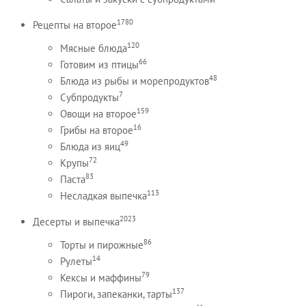
1780
Рецепты на второе
120
Мясные блюда
66
Готовим из птицы
48
Блюда из рыбы и морепродуктов
7
Субпродукты
159
Овощи на второе
16
Грибы на второе
49
Блюда из яиц
72
Крупы
83
Паста
113
Несладкая выпечка
2023
Десерты и выпечка
86
Торты и пирожные
14
Рулеты
79
Кексы и маффины
137
Пироги, запеканки, тарты