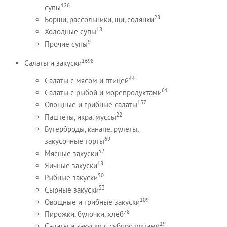
126
супы
28
Борщи, рассольники, щи, солянки
18
Холодные супы
9
Прочие супы
1698
Салаты и закуски
44
Салаты с мясом и птицей
61
Салаты с рыбой и морепродуктами
157
Овощные и грибные салаты
22
Паштеты, икра, муссы
Бутерброды, канапе, рулеты,
69
закусочные торты
52
Мясные закуски
18
Яичные закуски
50
Рыбные закуски
53
Сырные закуски
109
Овощные и грибные закуски
78
Пирожки, булочки, хлеб
19
Салаты и закуски с субпродуктами