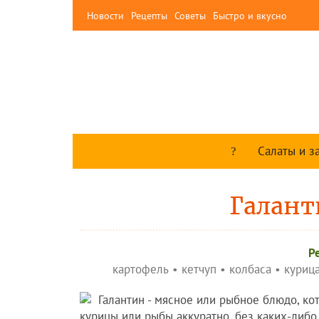
Новости
Рецепты
Советы
Быстро и вкусно
Салаты и з
Галант
Р
картофель
•
кетчуп
•
колбаса
•
куриц
Галантин - мясное или рыбное блюдо, ко
курицы или рыбы аккуратно, без каких-либ