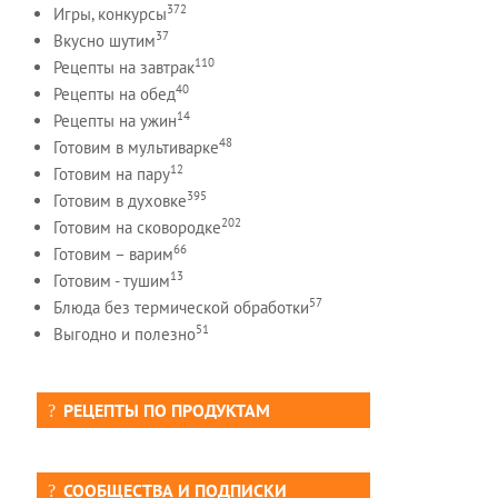
372
Игры, конкурсы
37
Вкусно шутим
110
Рецепты на завтрак
40
Рецепты на обед
14
Рецепты на ужин
48
Готовим в мультиварке
12
Готовим на пару
395
Готовим в духовке
202
Готовим на сковородке
66
Готовим – варим
13
Готовим - тушим
57
Блюда без термической обработки
51
Выгодно и полезно
РЕЦЕПТЫ ПО ПРОДУКТАМ
СООБЩЕСТВА И ПОДПИСКИ