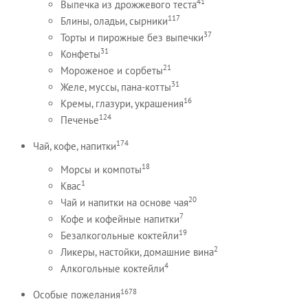
41
Выпечка из дрожжевого теста
117
Блины, оладьи, сырники
37
Торты и пирожные без выпечки
31
Конфеты
21
Мороженое и сорбеты
31
Желе, муссы, пана-котты
16
Кремы, глазури, украшения
124
Печенье
174
Чай, кофе, напитки
18
Морсы и компоты
1
Квас
20
Чай и напитки на основе чая
7
Кофе и кофейные напитки
19
Безалкогольные коктейли
2
Ликеры, настойки, домашние вина
4
Алкогольные коктейли
1678
Особые пожелания