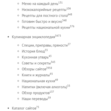
131
Меню на каждый день
106
Низкокалорийные рецепты
648
Рецепты для постного стола
348
Готовим быстро и вкусно
576
Рецепты национальной кухни
3473
Кулинарная энциклопедия
27
Специи, приправы, пряности
55
История блюд
43
Кухонная утварь
343
Советы и секреты
2958
Обзоры сайтов
93
Книги и журналы
49
Национальная кухня
33
Напитки (включая алкоголь)
137
Обзор продуктов
59
Наши переводы
75
Каталог сайтов