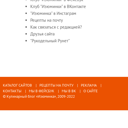
Клуб "Изюминки" в ВКонтакте
"Изюминка" в Инстаграм
Рецепты на почту
Как связаться с редакцией?
Друзья сайта
"Рукодельный Рунет"
КАТАЛОГ САЙТОВ
РЕЦЕПТЫ НА ПОЧТУ
РЕКЛАМА
КОНТАКТЫ
МЫ В ФЕЙСБУК
МЫ В ВК
О САЙТЕ
© Кулинарный блог «Изюминка», 2009-2022