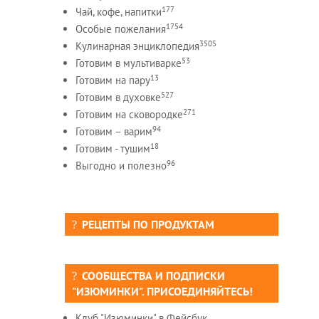
177
Чай, кофе, напитки
1754
Особые пожелания
3505
Кулинарная энциклопедия
53
Готовим в мультиварке
13
Готовим на пару
527
Готовим в духовке
271
Готовим на сковородке
94
Готовим – варим
18
Готовим - тушим
96
Выгодно и полезно
РЕЦЕПТЫ ПО ПРОДУКТАМ
СООБЩЕСТВА И ПОДПИСКИ
"ИЗЮМИНКИ". ПРИСОЕДИНЯЙТЕСЬ!
Клуб "Изюминки" в Фейсбук