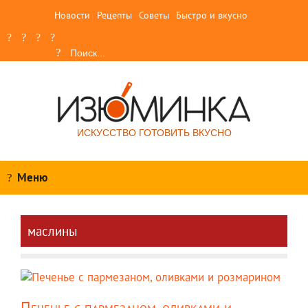
Новости
Рецепты
Советы
Быстро и вкусно
ИСКУССТВО ГОТОВИТЬ ВКУСНО
Меню
маслины
Печенье с пармезаном, оливками и