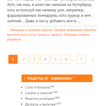
Хоть так ешь, в качестве намазки на бутерброд,
хоть используй как начинку для, например,
фаршированных помидоров, хоть курицу в нем
запекай... Даже в пасту добавить или в ...
Овощные и грибные закуски
,
Особые пожелания
,
Рецепты
для постного стола
,
Салаты и закуски
,
Сборная солянка
рецептов
1
2
3
4
5
6
...
7
РЕЦЕПТЫ ОТ "ИЗЮМИНКИ"
342
Супы и бульоны
1786
Салаты и закуски
1893
Рецепты на второе
2153
Десерты и выпечка