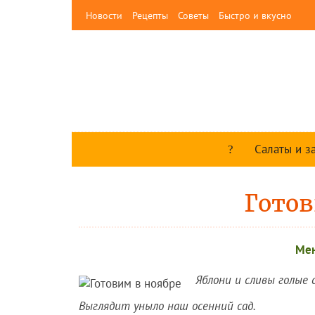
Новости
Рецепты
Советы
Быстро и вкусно
Салаты и з
Готов
Мен
Яблони и сливы голые 
Выглядит уныло наш осенний сад.