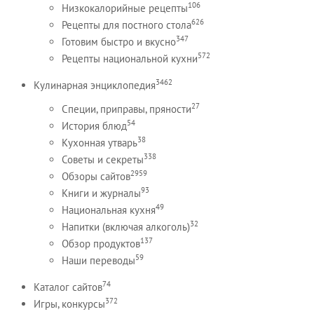
106
Низкокалорийные рецепты
626
Рецепты для постного стола
347
Готовим быстро и вкусно
572
Рецепты национальной кухни
3462
Кулинарная энциклопедия
27
Специи, приправы, пряности
54
История блюд
38
Кухонная утварь
338
Советы и секреты
2959
Обзоры сайтов
93
Книги и журналы
49
Национальная кухня
32
Напитки (включая алкоголь)
137
Обзор продуктов
59
Наши переводы
74
Каталог сайтов
372
Игры, конкурсы