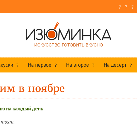
ИСКУССТВО ГОТОВИТЬ ВКУСНО
акуски
На первое
На второе
На десерт
им в ноябре
ю на каждый день
стоят.