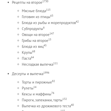
1730
Рецепты на второе
115
Мясные блюда
63
Готовим из птицы
42
Блюда из рыбы и морепродуктов
6
Субпродукты
147
Овощи на второе
15
Грибы на второе
45
Блюда из яиц
68
Крупы
64
Паста
111
Несладкая выпечка
1996
Десерты и выпечка
82
Торты и пирожные
14
Рулеты
76
Кексы и маффины
132
Пироги, запеканки, тарты
40
Выпечка из дрожжевого теста
115