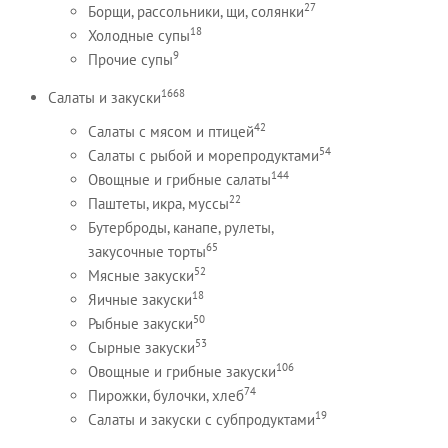
27
Борщи, рассольники, щи, солянки
18
Холодные супы
9
Прочие супы
1668
Салаты и закуски
42
Салаты с мясом и птицей
54
Салаты с рыбой и морепродуктами
144
Овощные и грибные салаты
22
Паштеты, икра, муссы
Бутерброды, канапе, рулеты,
65
закусочные торты
52
Мясные закуски
18
Яичные закуски
50
Рыбные закуски
53
Сырные закуски
106
Овощные и грибные закуски
74
Пирожки, булочки, хлеб
19
Салаты и закуски с субпродуктами