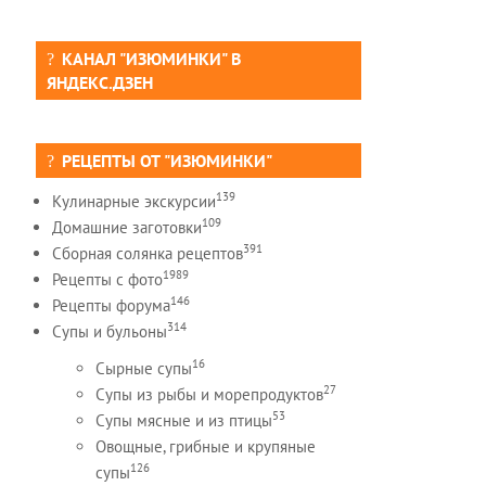
КАНАЛ "ИЗЮМИНКИ" В
ЯНДЕКС.ДЗЕН
РЕЦЕПТЫ ОТ "ИЗЮМИНКИ"
139
Кулинарные экскурсии
109
Домашние заготовки
391
Сборная солянка рецептов
1989
Рецепты c фото
146
Рецепты форума
314
Супы и бульоны
16
Сырные супы
27
Супы из рыбы и морепродуктов
53
Супы мясные и из птицы
Овощные, грибные и крупяные
126
супы