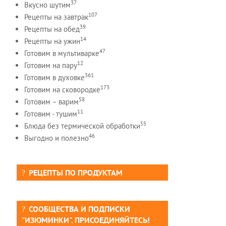
37
Вкусно шутим
107
Рецепты на завтрак
39
Рецепты на обед
14
Рецепты на ужин
47
Готовим в мультиварке
12
Готовим на пару
361
Готовим в духовке
173
Готовим на сковородке
58
Готовим – варим
11
Готовим - тушим
55
Блюда без термической обработки
46
Выгодно и полезно
РЕЦЕПТЫ ПО ПРОДУКТАМ
СООБЩЕСТВА И ПОДПИСКИ
"ИЗЮМИНКИ". ПРИСОЕДИНЯЙТЕСЬ!