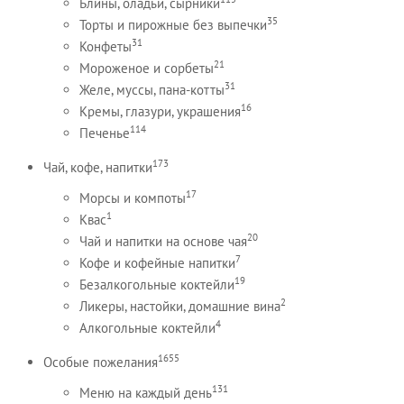
Блины, оладьи, сырники
35
Торты и пирожные без выпечки
31
Конфеты
21
Мороженое и сорбеты
31
Желе, муссы, пана-котты
16
Кремы, глазури, украшения
114
Печенье
173
Чай, кофе, напитки
17
Морсы и компоты
1
Квас
20
Чай и напитки на основе чая
7
Кофе и кофейные напитки
19
Безалкогольные коктейли
2
Ликеры, настойки, домашние вина
4
Алкогольные коктейли
1655
Особые пожелания
131
Меню на каждый день