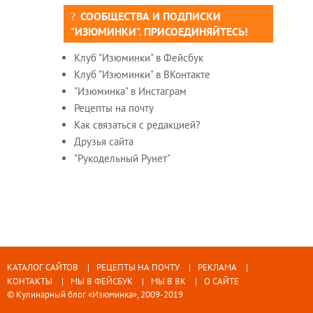
СООБЩЕСТВА И ПОДПИСКИ
"ИЗЮМИНКИ". ПРИСОЕДИНЯЙТЕСЬ!
Клуб "Изюминки" в Фейсбук
Клуб "Изюминки" в ВКонтакте
"Изюминка" в Инстаграм
Рецепты на почту
Как связаться с редакцией?
Друзья сайта
"Рукодельный Рунет"
КАТАЛОГ САЙТОВ
РЕЦЕПТЫ НА ПОЧТУ
РЕКЛАМА
КОНТАКТЫ
МЫ В ФЕЙСБУК
МЫ В ВК
О САЙТЕ
© Кулинарный блог «Изюминка», 2009-2019