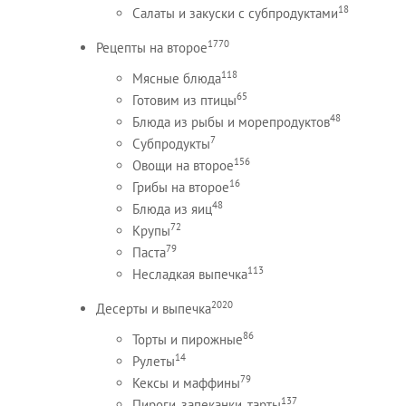
18
Салаты и закуски с субпродуктами
1770
Рецепты на второе
118
Мясные блюда
65
Готовим из птицы
48
Блюда из рыбы и морепродуктов
7
Субпродукты
156
Овощи на второе
16
Грибы на второе
48
Блюда из яиц
72
Крупы
79
Паста
113
Несладкая выпечка
2020
Десерты и выпечка
86
Торты и пирожные
14
Рулеты
79
Кексы и маффины
137
Пироги, запеканки, тарты