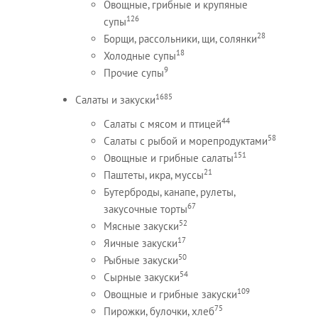
Овощные, грибные и крупяные
126
супы
28
Борщи, рассольники, щи, солянки
18
Холодные супы
9
Прочие супы
1685
Салаты и закуски
44
Салаты с мясом и птицей
58
Салаты с рыбой и морепродуктами
151
Овощные и грибные салаты
21
Паштеты, икра, муссы
Бутерброды, канапе, рулеты,
67
закусочные торты
52
Мясные закуски
17
Яичные закуски
50
Рыбные закуски
54
Сырные закуски
109
Овощные и грибные закуски
75
Пирожки, булочки, хлеб