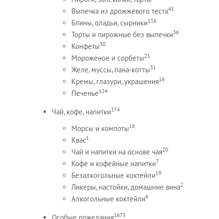
41
Выпечка из дрожжевого теста
116
Блины, оладьи, сырники
36
Торты и пирожные без выпечки
30
Конфеты
21
Мороженое и сорбеты
31
Желе, муссы, пана-котты
16
Кремы, глазури, украшения
124
Печенье
174
Чай, кофе, напитки
18
Морсы и компоты
1
Квас
20
Чай и напитки на основе чая
7
Кофе и кофейные напитки
19
Безалкогольные коктейли
2
Ликеры, настойки, домашние вина
4
Алкогольные коктейли
1675
Особые пожелания