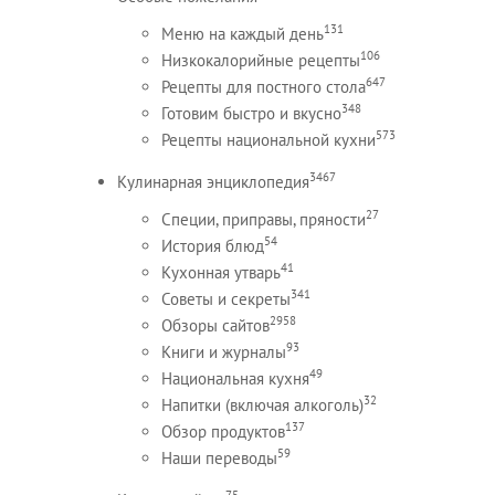
131
Меню на каждый день
106
Низкокалорийные рецепты
647
Рецепты для постного стола
348
Готовим быстро и вкусно
573
Рецепты национальной кухни
3467
Кулинарная энциклопедия
27
Специи, приправы, пряности
54
История блюд
41
Кухонная утварь
341
Советы и секреты
2958
Обзоры сайтов
93
Книги и журналы
49
Национальная кухня
32
Напитки (включая алкоголь)
137
Обзор продуктов
59
Наши переводы
75