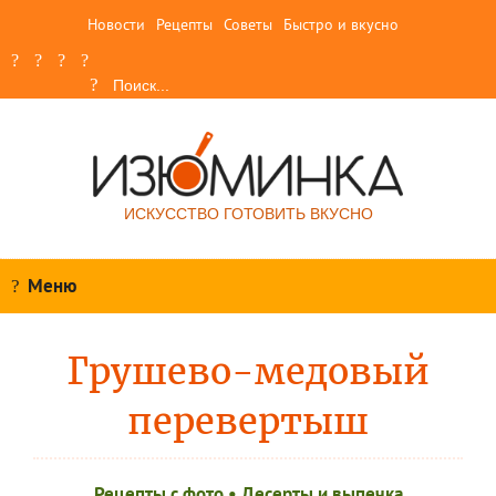
Новости
Рецепты
Советы
Быстро и вкусно
ИСКУССТВО ГОТОВИТЬ ВКУСНО
Меню
Грушево-медовый
перевертыш
Рецепты c фото
•
Десерты и выпечка