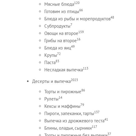
120
Мясные блюда
66
Готовим из птицы
48
Блюда из рыбы и морепродуктов
7
Субпродукты
159
Овощи на второе
16
Грибы на второе
49
Блюда из яиц
72
Крупы
83
Паста
113
Несладкая выпечка
2023
Десерты и выпечка
86
Торты и пирожные
14
Рулеты
79
Кексы и маффины
137
Пироги, запеканки, тарты
41
Выпечка из дрожжевого теста
117
Блины, оладьи, сырники
37
Торты и пирожные без выпечки