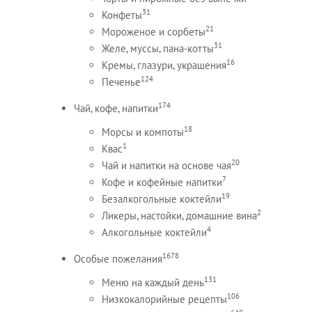
31
Конфеты
21
Мороженое и сорбеты
31
Желе, муссы, пана-котты
16
Кремы, глазури, украшения
124
Печенье
174
Чай, кофе, напитки
18
Морсы и компоты
1
Квас
20
Чай и напитки на основе чая
7
Кофе и кофейные напитки
19
Безалкогольные коктейли
2
Ликеры, настойки, домашние вина
4
Алкогольные коктейли
1678
Особые пожелания
131
Меню на каждый день
106
Низкокалорийные рецепты