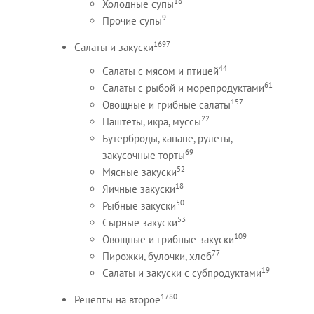
18
Холодные супы
9
Прочие супы
1697
Салаты и закуски
44
Салаты с мясом и птицей
61
Салаты с рыбой и морепродуктами
157
Овощные и грибные салаты
22
Паштеты, икра, муссы
Бутерброды, канапе, рулеты,
69
закусочные торты
52
Мясные закуски
18
Яичные закуски
50
Рыбные закуски
53
Сырные закуски
109
Овощные и грибные закуски
77
Пирожки, булочки, хлеб
19
Салаты и закуски с субпродуктами
1780
Рецепты на второе