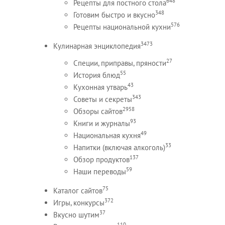
648
Рецепты для постного стола
348
Готовим быстро и вкусно
576
Рецепты национальной кухни
3473
Кулинарная энциклопедия
27
Специи, приправы, пряности
55
История блюд
43
Кухонная утварь
343
Советы и секреты
2958
Обзоры сайтов
93
Книги и журналы
49
Национальная кухня
33
Напитки (включая алкоголь)
137
Обзор продуктов
59
Наши переводы
75
Каталог сайтов
372
Игры, конкурсы
37
Вкусно шутим
110