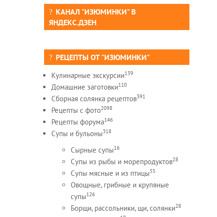
КАНАЛ "ИЗЮМИНКИ" В
ЯНДЕКС.ДЗЕН
РЕЦЕПТЫ ОТ "ИЗЮМИНКИ"
139
Кулинарные экскурсии
110
Домашние заготовки
391
Сборная солянка рецептов
2098
Рецепты c фото
146
Рецепты форума
318
Супы и бульоны
16
Сырные супы
28
Супы из рыбы и морепродуктов
55
Супы мясные и из птицы
Овощные, грибные и крупяные
126
супы
28
Борщи, рассольники, щи, солянки