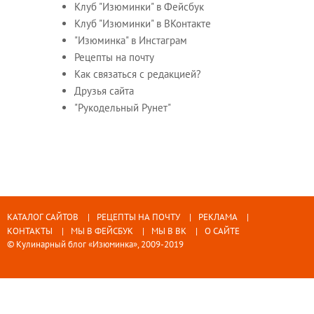
Клуб "Изюминки" в Фейсбук
Клуб "Изюминки" в ВКонтакте
"Изюминка" в Инстаграм
Рецепты на почту
Как связаться с редакцией?
Друзья сайта
"Рукодельный Рунет"
КАТАЛОГ САЙТОВ
РЕЦЕПТЫ НА ПОЧТУ
РЕКЛАМА
КОНТАКТЫ
МЫ В ФЕЙСБУК
МЫ В ВК
О САЙТЕ
© Кулинарный блог «Изюминка», 2009-2019