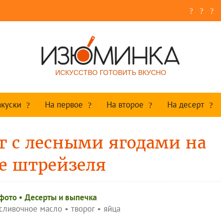
ИСКУССТВО ГОТОВИТЬ ВКУСНО
акуски
На первое
На второе
На десерт
 с лесными ягодами на
е штрейзеля
 фото
•
Десерты и выпечка
сливочное масло
•
творог
•
яйца