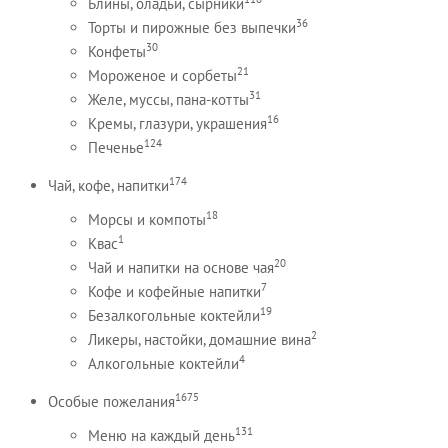
Блины, оладьи, сырники
36
Торты и пирожные без выпечки
30
Конфеты
21
Мороженое и сорбеты
31
Желе, муссы, пана-котты
16
Кремы, глазури, украшения
124
Печенье
174
Чай, кофе, напитки
18
Морсы и компоты
1
Квас
20
Чай и напитки на основе чая
7
Кофе и кофейные напитки
19
Безалкогольные коктейли
2
Ликеры, настойки, домашние вина
4
Алкогольные коктейли
1675
Особые пожелания
131
Меню на каждый день