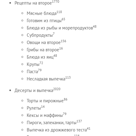
1770
Рецепты на второе
118
Мясные блюда
65
Готовим из птицы
48
Блюда из рыбы и морепродуктов
7
Субпродукты
156
Овощи на второе
16
Грибы на второе
48
Блюда из яиц
72
Крупы
79
Паста
113
Несладкая выпечка
2020
Десерты и выпечка
86
Торты и пирожные
14
Рулеты
79
Кексы и маффины
137
Пироги, запеканки, тарты
41
Выпечка из дрожжевого теста
116