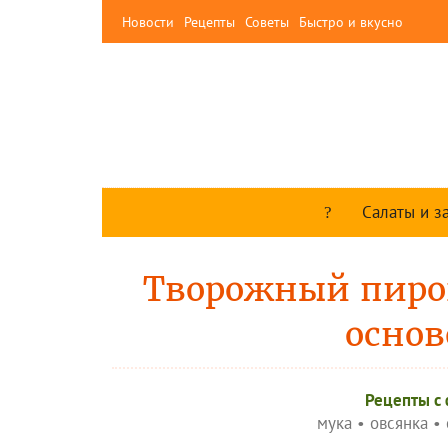
Новости
Рецепты
Советы
Быстро и вкусно
Салаты и з
Творожный пирог
основ
Рецепты c
мука
•
овсянка
•