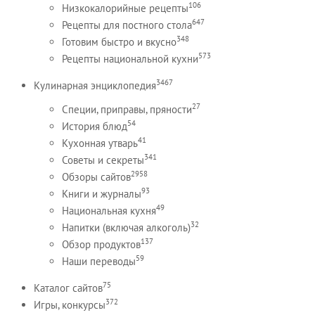
106
Низкокалорийные рецепты
647
Рецепты для постного стола
348
Готовим быстро и вкусно
573
Рецепты национальной кухни
3467
Кулинарная энциклопедия
27
Специи, приправы, пряности
54
История блюд
41
Кухонная утварь
341
Советы и секреты
2958
Обзоры сайтов
93
Книги и журналы
49
Национальная кухня
32
Напитки (включая алкоголь)
137
Обзор продуктов
59
Наши переводы
75
Каталог сайтов
372
Игры, конкурсы