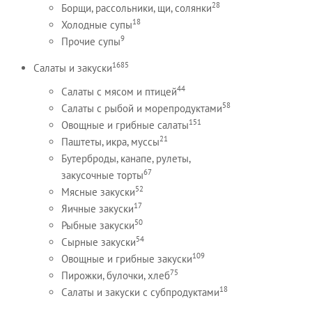
28
Борщи, рассольники, щи, солянки
18
Холодные супы
9
Прочие супы
1685
Салаты и закуски
44
Салаты с мясом и птицей
58
Салаты с рыбой и морепродуктами
151
Овощные и грибные салаты
21
Паштеты, икра, муссы
Бутерброды, канапе, рулеты,
67
закусочные торты
52
Мясные закуски
17
Яичные закуски
50
Рыбные закуски
54
Сырные закуски
109
Овощные и грибные закуски
75
Пирожки, булочки, хлеб
18
Салаты и закуски с субпродуктами