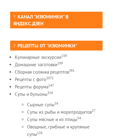
КАНАЛ "ИЗЮМИНКИ" В
ЯНДЕКС.ДЗЕН
РЕЦЕПТЫ ОТ "ИЗЮМИНКИ"
139
Кулинарные экскурсии
109
Домашние заготовки
391
Сборная солянка рецептов
2072
Рецепты c фото
147
Рецепты форума
316
Супы и бульоны
16
Сырные супы
27
Супы из рыбы и морепродуктов
54
Супы мясные и из птицы
Овощные, грибные и крупяные
126
супы