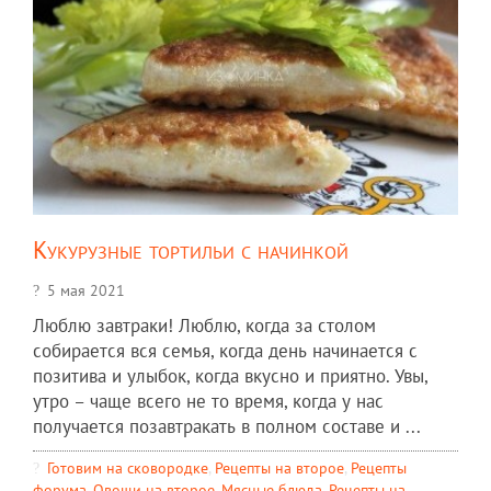
Кукурузные тортильи с начинкой
5 мая 2021
Люблю завтраки! Люблю, когда за столом
собирается вся семья, когда день начинается с
позитива и улыбок, когда вкусно и приятно. Увы,
утро – чаще всего не то время, когда у нас
получается позавтракать в полном составе и ...
Готовим на сковородке
,
Рецепты на второе
,
Рецепты
форума
,
Овощи на второе
,
Мясные блюда
,
Рецепты на