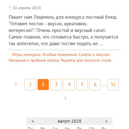
10 апреля 2014
Пишет нам Людмила, для конкурса постный блюд
"Готовим постно - вкусно, креативно,
интересно!":"Очень простой и вкусный салат.
Самое главное, что готовится быстро, а получается
так аппетитно, что даже гостям подать не ...
Игры, конкурсы
,
Особые пожелания
,
Салаты и закуски
,
Овощные и грибные салаты
,
Рецепты для постного стола
1
2
3
4
5
6
...
31
«
Август 2020
»
Пн
Вт
Ср
Чт
Пт
Сб
Вс