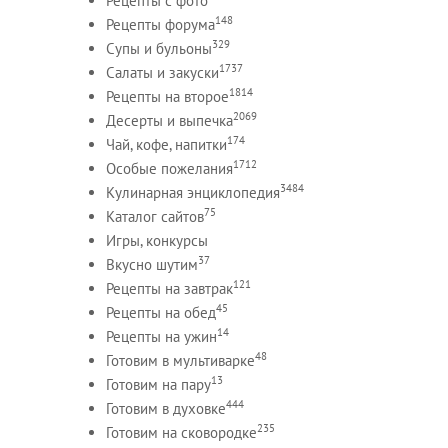
Рецепты c фото
148
Рецепты форума
329
Супы и бульоны
1737
Салаты и закуски
1814
Рецепты на второе
2069
Десерты и выпечка
174
Чай, кофе, напитки
1712
Особые пожелания
3484
Кулинарная энциклопедия
75
Каталог сайтов
Игры, конкурсы
37
Вкусно шутим
121
Рецепты на завтрак
45
Рецепты на обед
14
Рецепты на ужин
48
Готовим в мультиварке
13
Готовим на пару
444
Готовим в духовке
235
Готовим на сковородке