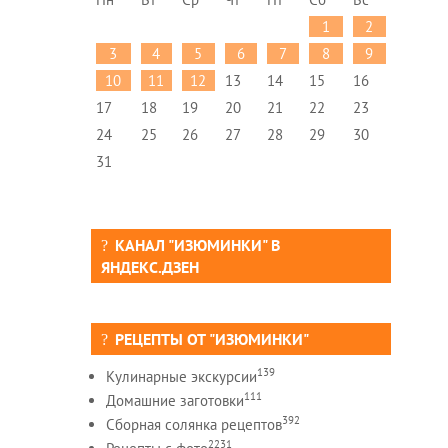
1
2
3
4
5
6
7
8
9
10
11
12
13
14
15
16
17
18
19
20
21
22
23
24
25
26
27
28
29
30
31
КАНАЛ "ИЗЮМИНКИ" В
ЯНДЕКС.ДЗЕН
РЕЦЕПТЫ ОТ "ИЗЮМИНКИ"
139
Кулинарные экскурсии
111
Домашние заготовки
392
Сборная солянка рецептов
2231