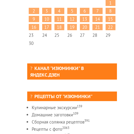
1
2
3
4
5
6
7
8
9
10
11
12
13
14
15
16
17
18
19
20
21
22
23
24
25
26
27
28
29
30
КАНАЛ "ИЗЮМИНКИ" В
ЯНДЕКС.ДЗЕН
РЕЦЕПТЫ ОТ "ИЗЮМИНКИ"
139
Кулинарные экскурсии
109
Домашние заготовки
391
Сборная солянка рецептов
2063
Рецепты c фото