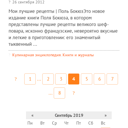
26 сентября 2012
Мои лучшие рецепты | Поль БокюзЭто новое
издание книги Поля Бокюза, в котором
представлены лучшие рецепты великого шеф-
повара, исконно французские, невероятно вкусные
и легкие в приготовлении: его знаменитый
тыквенный ...
Кулинарная энциклопедия
,
Книги и журналы
1
...
2
3
4
5
6
7
...
8
«
Сентябрь 2019
»
Пн
Вт
Ср
Чт
Пт
Сб
Вс