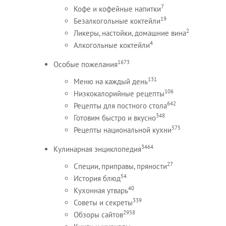
7
Кофе и кофейные напитки
19
Безалкогольные коктейли
2
Ликеры, настойки, домашние вина
4
Алкогольные коктейли
1673
Особые пожелания
131
Меню на каждый день
106
Низкокалорийные рецепты
642
Рецепты для постного стола
348
Готовим быстро и вкусно
575
Рецепты национальной кухни
3464
Кулинарная энциклопедия
27
Специи, приправы, пряности
54
История блюд
40
Кухонная утварь
339
Советы и секреты
2958
Обзоры сайтов