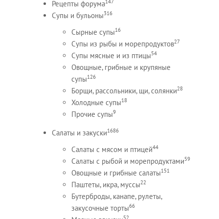
147
Рецепты форума
316
Супы и бульоны
16
Сырные супы
27
Супы из рыбы и морепродуктов
54
Супы мясные и из птицы
Овощные, грибные и крупяные
126
супы
28
Борщи, рассольники, щи, солянки
18
Холодные супы
9
Прочие супы
1686
Салаты и закуски
44
Салаты с мясом и птицей
59
Салаты с рыбой и морепродуктами
151
Овощные и грибные салаты
22
Паштеты, икра, муссы
Бутерброды, канапе, рулеты,
66
закусочные торты
52