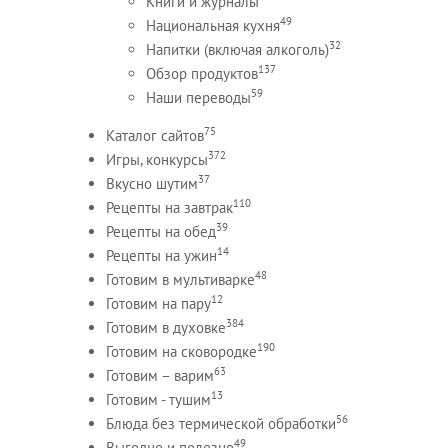
Книги и журналы
49
Национальная кухня
32
Напитки (включая алкоголь)
137
Обзор продуктов
59
Наши переводы
75
Каталог сайтов
372
Игры, конкурсы
37
Вкусно шутим
110
Рецепты на завтрак
39
Рецепты на обед
14
Рецепты на ужин
48
Готовим в мультиварке
12
Готовим на пару
384
Готовим в духовке
190
Готовим на сковородке
63
Готовим – варим
13
Готовим - тушим
56
Блюда без термической обработки
49
Выгодно и полезно