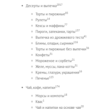
2017
Десерты и выпечка
85
Торты и пирожные
14
Рулеты
77
Кексы и маффины
137
Пироги, запеканки, тарты
41
Выпечка из дрожжевого теста
116
Блины, оладьи, сырники
36
Торты и пирожные без выпечки
31
Конфеты
21
Мороженое и сорбеты
31
Желе, муссы, пана-котты
16
Кремы, глазури, украшения
123
Печенье
174
Чай, кофе, напитки
18
Морсы и компоты
1
Квас
20
Чай и напитки на основе чая