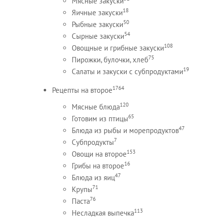
Мясные закуски
18
Яичные закуски
50
Рыбные закуски
54
Сырные закуски
108
Овощные и грибные закуски
75
Пирожки, булочки, хлеб
19
Салаты и закуски с субпродуктами
1764
Рецепты на второе
120
Мясные блюда
65
Готовим из птицы
47
Блюда из рыбы и морепродуктов
7
Субпродукты
153
Овощи на второе
16
Грибы на второе
47
Блюда из яиц
71
Крупы
76
Паста
113
Несладкая выпечка