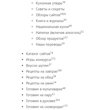
39
Кухонная утварь
Советы и секреты
2959
Обзоры сайтов
93
Книги и журналы
49
Национальная кухня
32
Напитки (включая алкоголь)
137
Обзор продуктов
59
Наши переводы
74
Каталог сайтов
372
Игры, конкурсы
37
Вкусно шутим
109
Рецепты на завтрак
39
Рецепты на обед
14
Рецепты на ужин
48
Готовим в мультиварке
12
Готовим на пару
365
Готовим в духовке
173
Готовим на сковородке