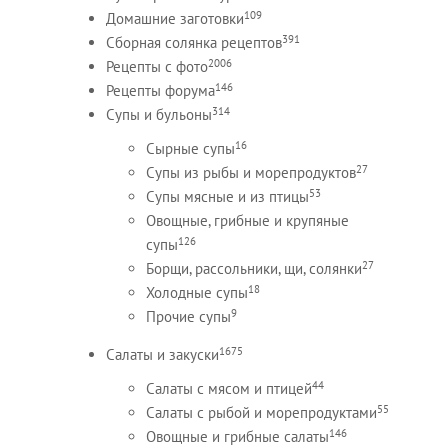
109
Домашние заготовки
391
Сборная солянка рецептов
2006
Рецепты c фото
146
Рецепты форума
314
Супы и бульоны
16
Сырные супы
27
Супы из рыбы и морепродуктов
53
Супы мясные и из птицы
Овощные, грибные и крупяные
126
супы
27
Борщи, рассольники, щи, солянки
18
Холодные супы
9
Прочие супы
1675
Салаты и закуски
44
Салаты с мясом и птицей
55
Салаты с рыбой и морепродуктами
146
Овощные и грибные салаты