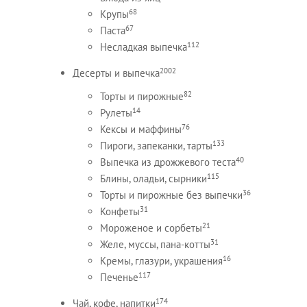
68
Крупы
67
Паста
112
Несладкая выпечка
2002
Десерты и выпечка
82
Торты и пирожные
14
Рулеты
76
Кексы и маффины
133
Пироги, запеканки, тарты
40
Выпечка из дрожжевого теста
115
Блины, оладьи, сырники
36
Торты и пирожные без выпечки
31
Конфеты
21
Мороженое и сорбеты
31
Желе, муссы, пана-котты
16
Кремы, глазури, украшения
117
Печенье
174
Чай, кофе, напитки