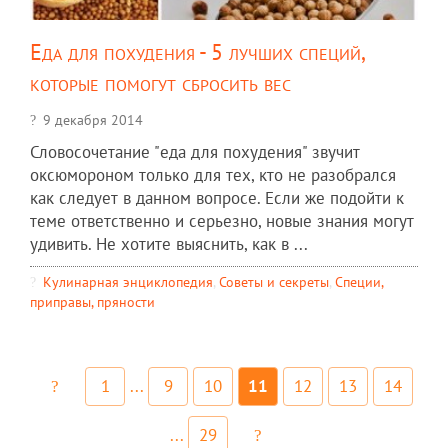
Еда для похудения - 5 лучших специй,
которые помогут сбросить вес
9 декабря 2014
Словосочетание "еда для похудения" звучит
оксюмороном только для тех, кто не разобрался
как следует в данном вопросе. Если же подойти к
теме ответственно и серьезно, новые знания могут
удивить. Не хотите выяснить, как в ...
Кулинарная энциклопедия
,
Советы и секреты
,
Специи,
приправы, пряности
1
...
9
10
11
12
13
14
...
29