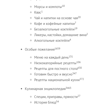
18
Морсы и компоты
1
Квас
20
Чай и напитки на основе чая
7
Кофе и кофейные напитки
19
Безалкогольные коктейли
2
Ликеры, настойки, домашние вина
4
Алкогольные коктейли
1659
Особые пожелания
131
Меню на каждый день
106
Низкокалорийные рецепты
630
Рецепты для постного стола
347
Готовим быстро и вкусно
572
Рецепты национальной кухни
3463
Кулинарная энциклопедия
27
Специи, приправы, пряности
54
История блюд