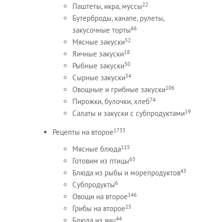
22
Паштеты, икра, муссы
Бутерброды, канапе, рулеты,
66
закусочные торты
52
Мясные закуски
18
Яичные закуски
50
Рыбные закуски
54
Сырные закуски
106
Овощные и грибные закуски
74
Пирожки, булочки, хлеб
19
Салаты и закуски с субпродуктами
1733
Рецепты на второе
115
Мясные блюда
63
Готовим из птицы
43
Блюда из рыбы и морепродуктов
6
Субпродукты
146
Овощи на второе
15
Грибы на второе
44
Блюда из яиц