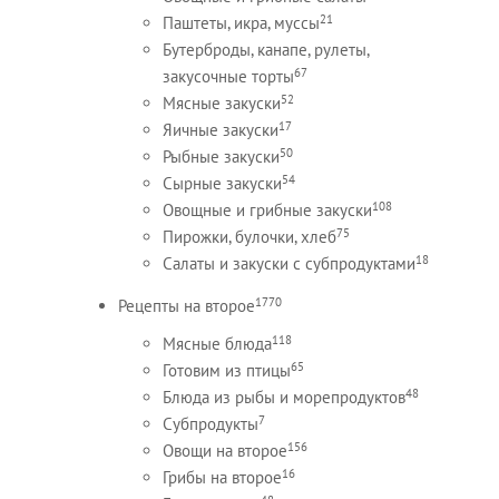
21
Паштеты, икра, муссы
Бутерброды, канапе, рулеты,
67
закусочные торты
52
Мясные закуски
17
Яичные закуски
50
Рыбные закуски
54
Сырные закуски
108
Овощные и грибные закуски
75
Пирожки, булочки, хлеб
18
Салаты и закуски с субпродуктами
1770
Рецепты на второе
118
Мясные блюда
65
Готовим из птицы
48
Блюда из рыбы и морепродуктов
7
Субпродукты
156
Овощи на второе
16
Грибы на второе