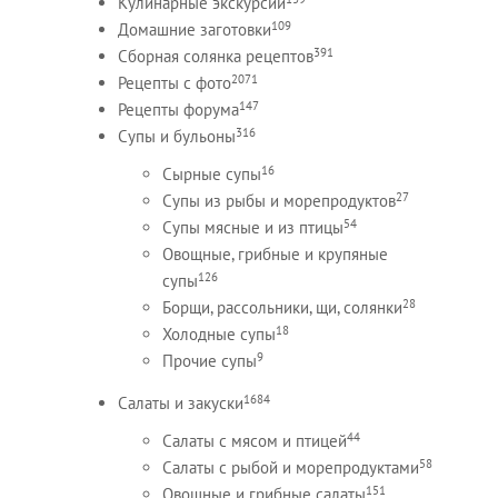
Кулинарные экскурсии
109
Домашние заготовки
391
Сборная солянка рецептов
2071
Рецепты c фото
147
Рецепты форума
316
Супы и бульоны
16
Сырные супы
27
Супы из рыбы и морепродуктов
54
Супы мясные и из птицы
Овощные, грибные и крупяные
126
супы
28
Борщи, рассольники, щи, солянки
18
Холодные супы
9
Прочие супы
1684
Салаты и закуски
44
Салаты с мясом и птицей
58
Салаты с рыбой и морепродуктами
151
Овощные и грибные салаты