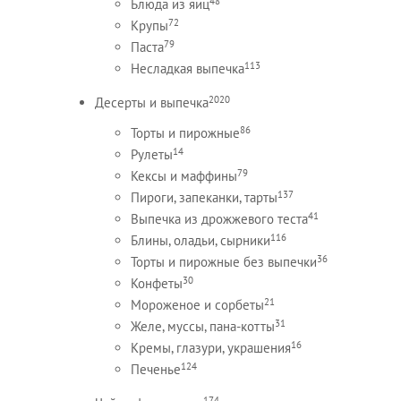
48
Блюда из яиц
72
Крупы
79
Паста
113
Несладкая выпечка
2020
Десерты и выпечка
86
Торты и пирожные
14
Рулеты
79
Кексы и маффины
137
Пироги, запеканки, тарты
41
Выпечка из дрожжевого теста
116
Блины, оладьи, сырники
36
Торты и пирожные без выпечки
30
Конфеты
21
Мороженое и сорбеты
31
Желе, муссы, пана-котты
16
Кремы, глазури, украшения
124
Печенье
174