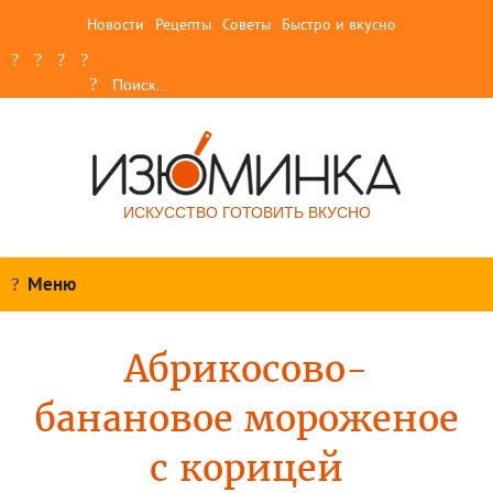
Новости
Рецепты
Советы
Быстро и вкусно
ИСКУССТВО ГОТОВИТЬ ВКУСНО
Меню
Абрикосово-
банановое мороженое
с корицей