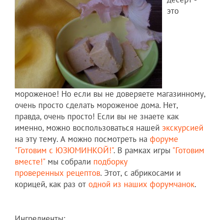
это
мороженое! Но если вы не доверяете магазинному,
очень просто сделать мороженое дома. Нет,
правда, очень просто! Если вы не знаете как
именно, можно воспользоваться нашей
экскурсией
на эту тему. А можно посмотреть на
форуме
"Готовим с ЮЗЮМИНКОЙ!"
. В рамках игры
"Готовим
вместе!"
мы собрали
подборку
проверенных рецептов
. Этот, с абрикосами и
корицей, как раз от
одной из наших форумчанок
.
Ингредиенты: