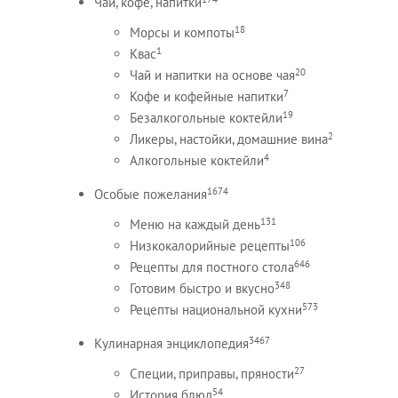
Чай, кофе, напитки
18
Морсы и компоты
1
Квас
20
Чай и напитки на основе чая
7
Кофе и кофейные напитки
19
Безалкогольные коктейли
2
Ликеры, настойки, домашние вина
4
Алкогольные коктейли
1674
Особые пожелания
131
Меню на каждый день
106
Низкокалорийные рецепты
646
Рецепты для постного стола
348
Готовим быстро и вкусно
573
Рецепты национальной кухни
3467
Кулинарная энциклопедия
27
Специи, приправы, пряности
54
История блюд