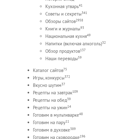
41
Кухонная утварь
341
Советы и секреты
2958
Обзоры сайтов
93
Книги и журналы
49
Национальная кухня
32
Напитки (включая алкоголь)
137
Обзор продуктов
59
Наши переводы
75
Каталог сайтов
372
Игры, конкурсы
37
Вкусно шутим
109
Рецепты на завтрак
39
Рецепты на обед
14
Рецепты на ужин
48
Готовим в мультиварке
11
Готовим на пару
389
Готовим в духовке
196
Готовим на сковородке