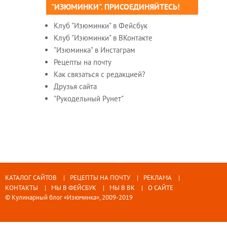
"ИЗЮМИНКИ". ПРИСОЕДИНЯЙТЕСЬ!
Клуб "Изюминки" в Фейсбук
Клуб "Изюминки" в ВКонтакте
"Изюминка" в Инстаграм
Рецепты на почту
Как связаться с редакцией?
Друзья сайта
"Рукодельный Рунет"
КАТАЛОГ САЙТОВ
РЕЦЕПТЫ НА ПОЧТУ
РЕКЛАМА
КОНТАКТЫ
МЫ В ФЕЙСБУК
МЫ В ВК
О САЙТЕ
© Кулинарный блог «Изюминка», 2009-2019