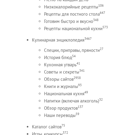
106
Низкокалорийные рецепты
647
Рецепты для постного стола
348
Готовим быстро и вкусно
573
Рецепты национальной кухни
3467
Кулинарная энциклопедия
27
Специи, приправы, пряности
54
История блюд
41
Кухонная утварь
341
Советы и секреты
2958
Обзоры сайтов
93
Книги и журналы
49
Национальная кухня
32
Напитки (включая алкоголь)
137
Обзор продуктов
59
Наши переводы
75
Каталог сайтов
372
Игры, конкурсы