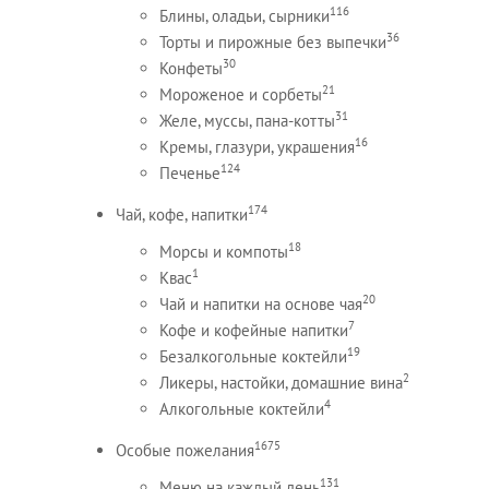
116
Блины, оладьи, сырники
36
Торты и пирожные без выпечки
30
Конфеты
21
Мороженое и сорбеты
31
Желе, муссы, пана-котты
16
Кремы, глазури, украшения
124
Печенье
174
Чай, кофе, напитки
18
Морсы и компоты
1
Квас
20
Чай и напитки на основе чая
7
Кофе и кофейные напитки
19
Безалкогольные коктейли
2
Ликеры, настойки, домашние вина
4
Алкогольные коктейли
1675
Особые пожелания
131
Меню на каждый день