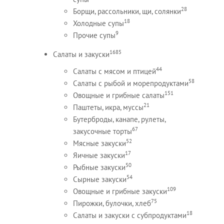
28
Борщи, рассольники, щи, солянки
18
Холодные супы
9
Прочие супы
1685
Салаты и закуски
44
Салаты с мясом и птицей
58
Салаты с рыбой и морепродуктами
151
Овощные и грибные салаты
21
Паштеты, икра, муссы
Бутерброды, канапе, рулеты,
67
закусочные торты
52
Мясные закуски
17
Яичные закуски
50
Рыбные закуски
54
Сырные закуски
109
Овощные и грибные закуски
75
Пирожки, булочки, хлеб
18
Салаты и закуски с субпродуктами