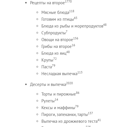
1770
Рецепты на второе
118
Мясные блюда
65
Готовим из птицы
48
Блюда из рыбы и морепродуктов
7
Субпродукты
156
Овощи на второе
16
Грибы на второе
48
Блюда из яиц
72
Крупы
79
Паста
113
Несладкая выпечка
2020
Десерты и выпечка
86
Торты и пирожные
14
Рулеты
79
Кексы и маффины
137
Пироги, запеканки, тарты
41
Выпечка из дрожжевого теста
116