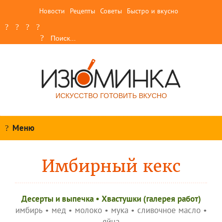
Новости
Рецепты
Советы
Быстро и вкусно
ИСКУССТВО ГОТОВИТЬ ВКУСНО
Меню
Имбирный кекс
Десерты и выпечка
•
Хвастушки (галерея работ)
имбирь
•
мед
•
молоко
•
мука
•
сливочное масло
•
яйца