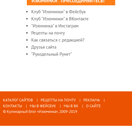
"ИЗЮМИНКИ". ПРИСОЕДИНЯЙТЕСЬ!
Клуб "Изюминки" в Фейсбук
Клуб "Изюминки" в ВКонтакте
"Изюминка" в Инстаграм
Рецепты на почту
Как связаться с редакцией?
Друзья сайта
"Рукодельный Рунет"
КАТАЛОГ САЙТОВ
РЕЦЕПТЫ НА ПОЧТУ
РЕКЛАМА
КОНТАКТЫ
МЫ В ФЕЙСБУК
МЫ В ВК
О САЙТЕ
© Кулинарный блог «Изюминка», 2009-2019