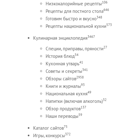
106
Низкокалорийные рецепты
646
Рецепты для постного стола
348
Готовим быстро и вкусно
573
Рецепты национальной кухни
3467
Кулинарная энциклопедия
27
Специи, приправы, пряности
54
История блюд
41
Кухонная утварь
341
Советы и секреты
2958
Обзоры сайтов
93
Книги и журналы
49
Национальная кухня
32
Напитки (включая алкоголь)
137
Обзор продуктов
59
Наши переводы
75
Каталог сайтов
372
Игры, конкурсы