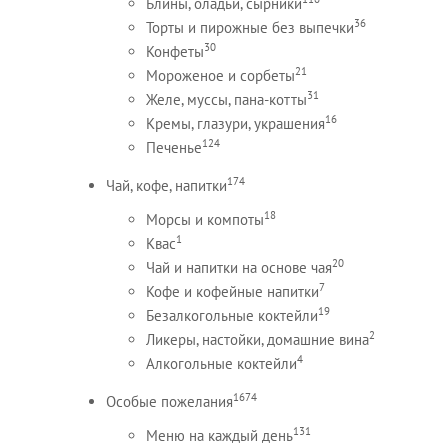
Блины, оладьи, сырники
36
Торты и пирожные без выпечки
30
Конфеты
21
Мороженое и сорбеты
31
Желе, муссы, пана-котты
16
Кремы, глазури, украшения
124
Печенье
174
Чай, кофе, напитки
18
Морсы и компоты
1
Квас
20
Чай и напитки на основе чая
7
Кофе и кофейные напитки
19
Безалкогольные коктейли
2
Ликеры, настойки, домашние вина
4
Алкогольные коктейли
1674
Особые пожелания
131
Меню на каждый день