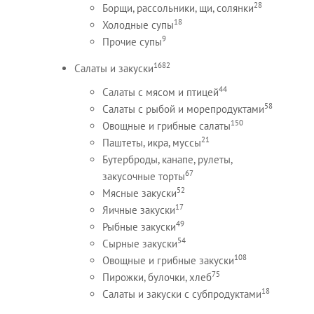
28
Борщи, рассольники, щи, солянки
18
Холодные супы
9
Прочие супы
1682
Салаты и закуски
44
Салаты с мясом и птицей
58
Салаты с рыбой и морепродуктами
150
Овощные и грибные салаты
21
Паштеты, икра, муссы
Бутерброды, канапе, рулеты,
67
закусочные торты
52
Мясные закуски
17
Яичные закуски
49
Рыбные закуски
54
Сырные закуски
108
Овощные и грибные закуски
75
Пирожки, булочки, хлеб
18
Салаты и закуски с субпродуктами