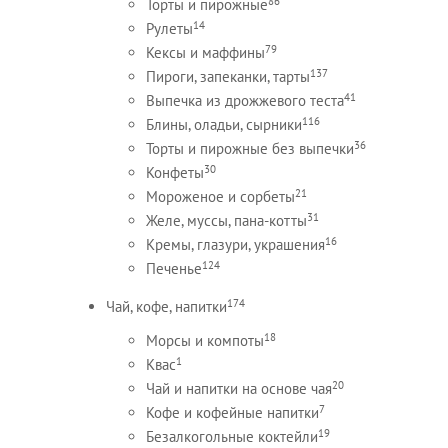
86
Торты и пирожные
14
Рулеты
79
Кексы и маффины
137
Пироги, запеканки, тарты
41
Выпечка из дрожжевого теста
116
Блины, оладьи, сырники
36
Торты и пирожные без выпечки
30
Конфеты
21
Мороженое и сорбеты
31
Желе, муссы, пана-котты
16
Кремы, глазури, украшения
124
Печенье
174
Чай, кофе, напитки
18
Морсы и компоты
1
Квас
20
Чай и напитки на основе чая
7
Кофе и кофейные напитки
19
Безалкогольные коктейли