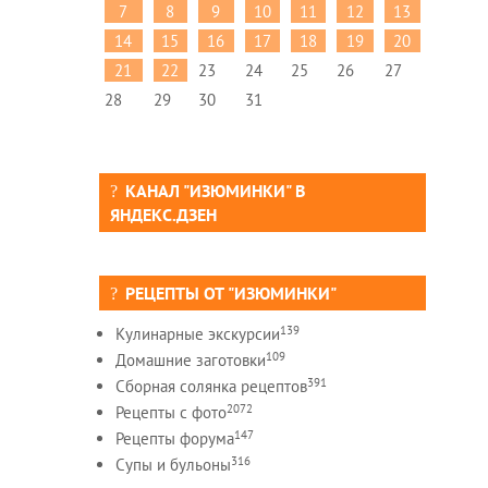
7
8
9
10
11
12
13
14
15
16
17
18
19
20
21
22
23
24
25
26
27
28
29
30
31
КАНАЛ "ИЗЮМИНКИ" В
ЯНДЕКС.ДЗЕН
РЕЦЕПТЫ ОТ "ИЗЮМИНКИ"
139
Кулинарные экскурсии
109
Домашние заготовки
391
Сборная солянка рецептов
2072
Рецепты c фото
147
Рецепты форума
316
Супы и бульоны