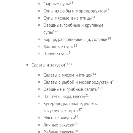
16
Сырные супы
27
Супы из рыбы и морепродуктов
54
Супы мясные и из птицы
Овощные, грибные и крупяные
126
супы
28
Борщи, рассольники, щи, солянки
18
Холодные супы
9
Прочие супы
1685
Салаты и закуски
44
Салаты с мясом и птицей
58
Салаты с рыбой и морепродуктами
151
Овощные и грибные салаты
21
Паштеты, икра, муссы
Бутерброды, канапе, рулеты,
67
закусочные торты
52
Мясные закуски
17
Яичные закуски
50
Рыбные закуски