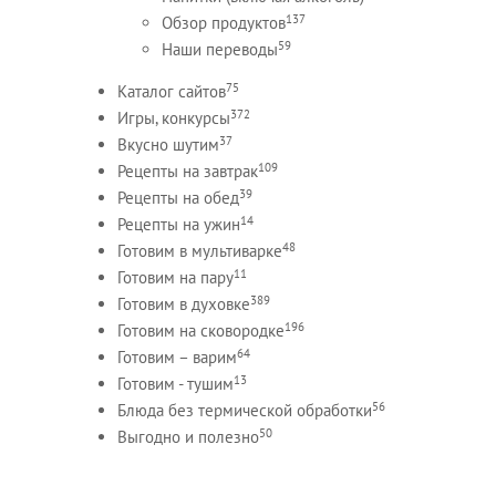
137
Обзор продуктов
59
Наши переводы
75
Каталог сайтов
372
Игры, конкурсы
37
Вкусно шутим
109
Рецепты на завтрак
39
Рецепты на обед
14
Рецепты на ужин
48
Готовим в мультиварке
11
Готовим на пару
389
Готовим в духовке
196
Готовим на сковородке
64
Готовим – варим
13
Готовим - тушим
56
Блюда без термической обработки
50
Выгодно и полезно