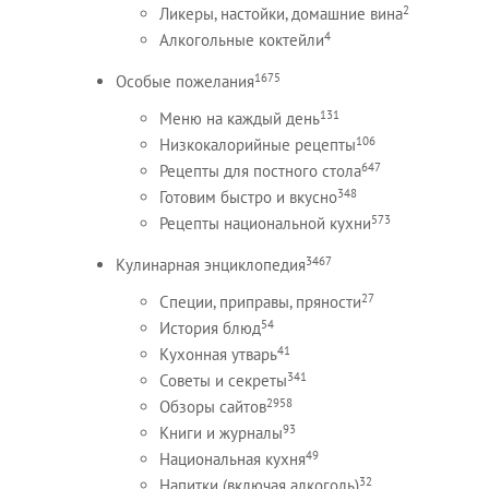
2
Ликеры, настойки, домашние вина
4
Алкогольные коктейли
1675
Особые пожелания
131
Меню на каждый день
106
Низкокалорийные рецепты
647
Рецепты для постного стола
348
Готовим быстро и вкусно
573
Рецепты национальной кухни
3467
Кулинарная энциклопедия
27
Специи, приправы, пряности
54
История блюд
41
Кухонная утварь
341
Советы и секреты
2958
Обзоры сайтов
93
Книги и журналы
49
Национальная кухня
32
Напитки (включая алкоголь)