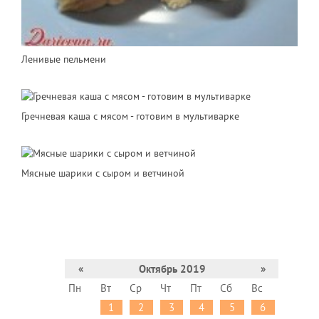
Ленивые пельмени
Гречневая каша с мясом - готовим в мультиварке
Мясные шарики с сыром и ветчиной
«
Октябрь 2019
»
Пн
Вт
Ср
Чт
Пт
Сб
Вс
1
2
3
4
5
6