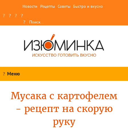
Новости
Рецепты
Советы
Быстро и вкусно
ИСКУССТВО ГОТОВИТЬ ВКУСНО
Меню
Мусака с картофелем
- рецепт на скорую
руку