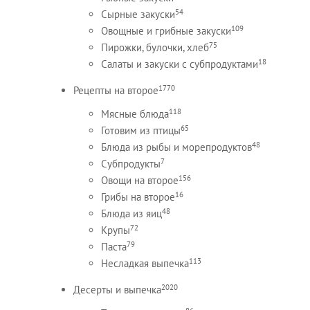
54
Сырные закуски
109
Овощные и грибные закуски
75
Пирожки, булочки, хлеб
18
Салаты и закуски с субпродуктами
1770
Рецепты на второе
118
Мясные блюда
65
Готовим из птицы
48
Блюда из рыбы и морепродуктов
7
Субпродукты
156
Овощи на второе
16
Грибы на второе
48
Блюда из яиц
72
Крупы
79
Паста
113
Несладкая выпечка
2020
Десерты и выпечка