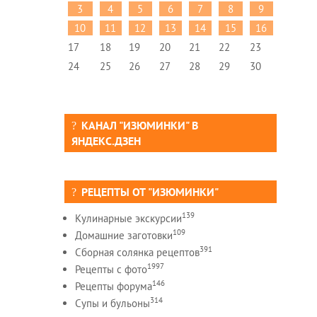
3
4
5
6
7
8
9
10
11
12
13
14
15
16
17
18
19
20
21
22
23
24
25
26
27
28
29
30
КАНАЛ "ИЗЮМИНКИ" В
ЯНДЕКС.ДЗЕН
РЕЦЕПТЫ ОТ "ИЗЮМИНКИ"
139
Кулинарные экскурсии
109
Домашние заготовки
391
Сборная солянка рецептов
1997
Рецепты c фото
146
Рецепты форума
314
Супы и бульоны