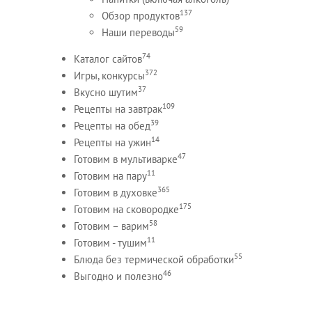
137
Обзор продуктов
59
Наши переводы
74
Каталог сайтов
372
Игры, конкурсы
37
Вкусно шутим
109
Рецепты на завтрак
39
Рецепты на обед
14
Рецепты на ужин
47
Готовим в мультиварке
11
Готовим на пару
365
Готовим в духовке
175
Готовим на сковородке
58
Готовим – варим
11
Готовим - тушим
55
Блюда без термической обработки
46
Выгодно и полезно