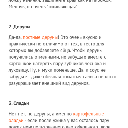
ложку начинки, защипните края как на пирожок.
Мелочь, но очень "оживляющая".
2. Деруны
Да-да,
постные деруны
! Это очень вкусно и
практически не отличимо от тех, в тесто для
которых вы добавляете яйца. Чтобы деруны
получились отменными, не забудьте вместе с
картошкой натереть пару зубчиков чеснока и
луковицу. Ну, и муки поменьше. Да, и соус не
забудьте - даже обычная томатная сальса неплохо
разукрашивает внешний вид дерунов.
3. Оладьи
Нет-нет, не деруны, а именно
картофельные
оладьи
- если после ужина у вас осталось пару
ложек неиспользованного картофельного пюре,