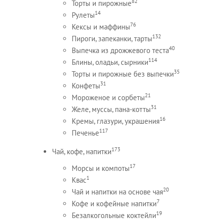
82
Торты и пирожные
14
Рулеты
76
Кексы и маффины
132
Пироги, запеканки, тарты
40
Выпечка из дрожжевого теста
114
Блины, оладьи, сырники
35
Торты и пирожные без выпечки
31
Конфеты
21
Мороженое и сорбеты
31
Желе, муссы, пана-котты
16
Кремы, глазури, украшения
117
Печенье
173
Чай, кофе, напитки
17
Морсы и компоты
1
Квас
20
Чай и напитки на основе чая
7
Кофе и кофейные напитки
19
Безалкогольные коктейли