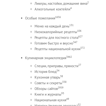
2
Ликеры, настойки, домашние вина
4
Алкогольные коктейли
1656
Особые пожелания
131
Меню на каждый день
106
Низкокалорийные рецепты
627
Рецепты для постного стола
347
Готовим быстро и вкусно
572
Рецепты национальной кухни
3462
Кулинарная энциклопедия
27
Специи, приправы, пряности
54
История блюд
38
Кухонная утварь
338
Советы и секреты
2959
Обзоры сайтов
93
Книги и журналы
49
Национальная кухня
32
Напитки (включая алкоголь)