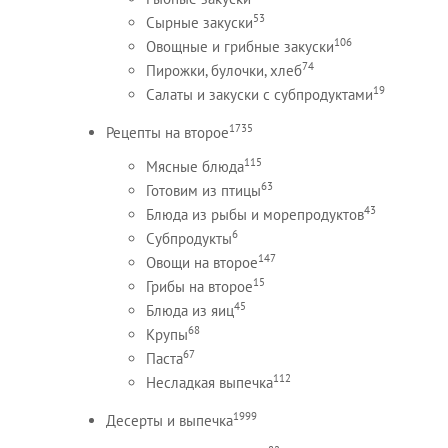
53
Сырные закуски
106
Овощные и грибные закуски
74
Пирожки, булочки, хлеб
19
Салаты и закуски с субпродуктами
1735
Рецепты на второе
115
Мясные блюда
63
Готовим из птицы
43
Блюда из рыбы и морепродуктов
6
Субпродукты
147
Овощи на второе
15
Грибы на второе
45
Блюда из яиц
68
Крупы
67
Паста
112
Несладкая выпечка
1999
Десерты и выпечка