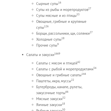
16
Сырные супы
27
Супы из рыбы и морепродуктов
53
Супы мясные и из птицы
Овощные, грибные и крупяные
126
супы
27
Борщи, рассольники, щи, солянки
18
Холодные супы
9
Прочие супы
1669
Салаты и закуски
42
Салаты с мясом и птицей
54
Салаты с рыбой и морепродуктами
144
Овощные и грибные салаты
22
Паштеты, икра, муссы
Бутерброды, канапе, рулеты,
66
закусочные торты
52
Мясные закуски
18
Яичные закуски
50
Рыбные закуски