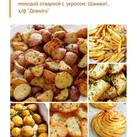
молодой отварной с укропом. Шаники!..
к/ф "Девчата"