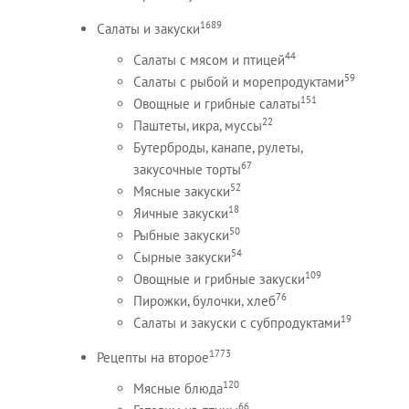
1689
Салаты и закуски
44
Салаты с мясом и птицей
59
Салаты с рыбой и морепродуктами
151
Овощные и грибные салаты
22
Паштеты, икра, муссы
Бутерброды, канапе, рулеты,
67
закусочные торты
52
Мясные закуски
18
Яичные закуски
50
Рыбные закуски
54
Сырные закуски
109
Овощные и грибные закуски
76
Пирожки, булочки, хлеб
19
Салаты и закуски с субпродуктами
1773
Рецепты на второе
120
Мясные блюда
66