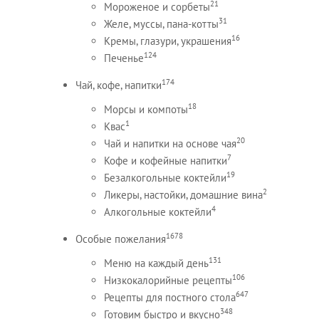
21
Мороженое и сорбеты
31
Желе, муссы, пана-котты
16
Кремы, глазури, украшения
124
Печенье
174
Чай, кофе, напитки
18
Морсы и компоты
1
Квас
20
Чай и напитки на основе чая
7
Кофе и кофейные напитки
19
Безалкогольные коктейли
2
Ликеры, настойки, домашние вина
4
Алкогольные коктейли
1678
Особые пожелания
131
Меню на каждый день
106
Низкокалорийные рецепты
647
Рецепты для постного стола
348
Готовим быстро и вкусно