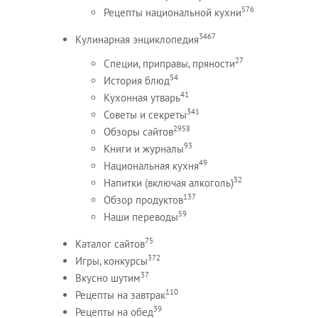
576
Рецепты национальной кухни
3467
Кулинарная энциклопедия
27
Специи, приправы, пряности
54
История блюд
41
Кухонная утварь
341
Советы и секреты
2958
Обзоры сайтов
93
Книги и журналы
49
Национальная кухня
32
Напитки (включая алкоголь)
137
Обзор продуктов
59
Наши переводы
75
Каталог сайтов
372
Игры, конкурсы
37
Вкусно шутим
110
Рецепты на завтрак
39
Рецепты на обед