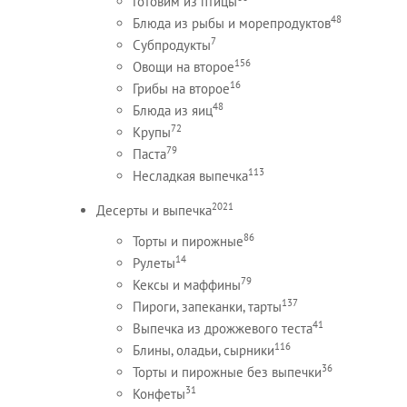
Готовим из птицы
48
Блюда из рыбы и морепродуктов
7
Субпродукты
156
Овощи на второе
16
Грибы на второе
48
Блюда из яиц
72
Крупы
79
Паста
113
Несладкая выпечка
2021
Десерты и выпечка
86
Торты и пирожные
14
Рулеты
79
Кексы и маффины
137
Пироги, запеканки, тарты
41
Выпечка из дрожжевого теста
116
Блины, оладьи, сырники
36
Торты и пирожные без выпечки
31
Конфеты