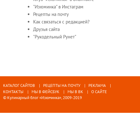
"Изюминка" в Инстаграм
Рецепты на почту
Как связаться с редакцией?
Друзья сайта
"Рукодельный Рунет"
КАТАЛОГ САЙТОВ
РЕЦЕПТЫ НА ПОЧТУ
РЕКЛАМА
КОНТАКТЫ
МЫ В ФЕЙСБУК
МЫ В ВК
О САЙТЕ
© Кулинарный блог «Изюминка», 2009-2019