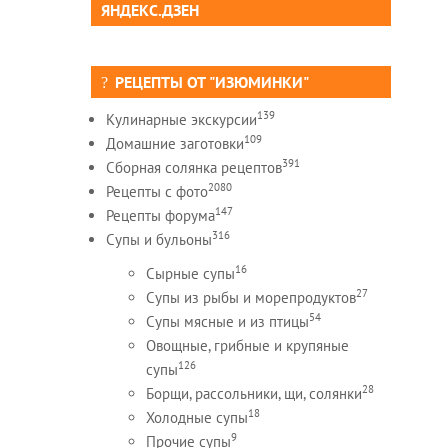
ЯНДЕКС.ДЗЕН
РЕЦЕПТЫ ОТ "ИЗЮМИНКИ"
139
Кулинарные экскурсии
109
Домашние заготовки
391
Сборная солянка рецептов
2080
Рецепты c фото
147
Рецепты форума
316
Супы и бульоны
16
Сырные супы
27
Супы из рыбы и морепродуктов
54
Супы мясные и из птицы
Овощные, грибные и крупяные
126
супы
28
Борщи, рассольники, щи, солянки
18
Холодные супы
9
Прочие супы