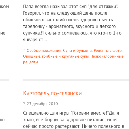
иком
Папа всегда называл этот суп "для оттяжки".
Говорил, что на следующий день после
-
обильных застолий очень здорово съесть
е
тарелочку - ароматного, вкусного и легкого
кие
супчика.Я сильно сомневаюсь, что кто-то 1-го
января ст ...
Особые пожелания
,
Супы и бульоны
,
Рецепты c фото
,
Овощные, грибные и крупяные супы
,
Низкокалорийные
рецепты
Картофель по-селянски
23 декабря 2010
Специально для игры "Готовим вместе!"Да, я
ню
знаю, все борцы за здоровое питание, меня
а
сейчас просто растерзают. Ничего полезного в