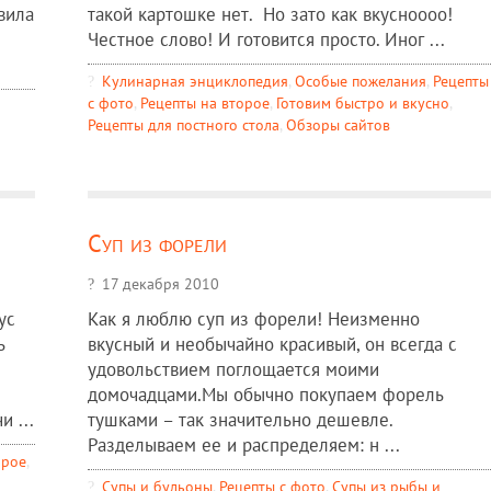
вила
такой картошке нет. Но зато как вкусноооо!
Честное слово! И готовится просто. Иног ...
Кулинарная энциклопедия
,
Особые пожелания
,
Рецепты
c фото
,
Рецепты на второе
,
Готовим быстро и вкусно
,
Рецепты для постного стола
,
Обзоры сайтов
Суп из форели
17 декабря 2010
ус
Как я люблю суп из форели! Неизменно
ь
вкусный и необычайно красивый, он всегда с
удовольствием поглощается моими
домочадцами.Мы обычно покупаем форель
 ...
тушками – так значительно дешевле.
Разделываем ее и распределяем: н ...
орое
,
Супы и бульоны
,
Рецепты c фото
,
Супы из рыбы и