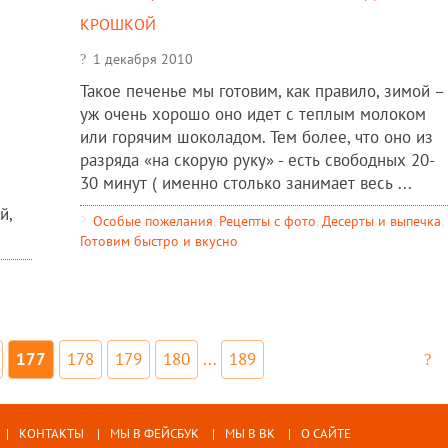
крошкой
1 декабря 2010
Такое печенье мы готовим, как правило, зимой –
уж очень хорошо оно идет с теплым молоком
или горячим шоколадом. Тем более, что оно из
разряда «на скорую руку» - есть свободных 20-
30 минут ( именно столько занимает весь ...
й,
Особые пожелания
,
Рецепты c фото
,
Десерты и выпечка
,
Готовим быстро и вкусно
177
178
179
180
...
189
КОНТАКТЫ
МЫ В ФЕЙСБУК
МЫ В ВК
О САЙТЕ