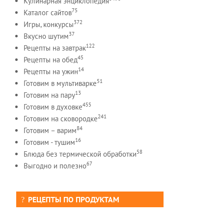
Кулинарная энциклопедия
75
Каталог сайтов
372
Игры, конкурсы
37
Вкусно шутим
122
Рецепты на завтрак
45
Рецепты на обед
14
Рецепты на ужин
51
Готовим в мультиварке
13
Готовим на пару
455
Готовим в духовке
241
Готовим на сковородке
84
Готовим – варим
16
Готовим - тушим
58
Блюда без термической обработки
67
Выгодно и полезно
РЕЦЕПТЫ ПО ПРОДУКТАМ