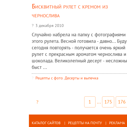
Бисквитный рулет с кремом из
чернослива
3 декабря 2010
Случайно набрела на папку с фотографиями
этого рулета. Весной готовила - давно... Буду
сегодня повторять - получается очень яркий
рулет с прекрасным ароматом чернослива и
шоколада. Великолепный десерт - несложны
быст ...
Рецепты c фото
,
Десерты и выпечка
1
...
175
176
КАТАЛОГ САЙТОВ
РЕЦЕПТЫ НА ПОЧТУ
РЕКЛАМА