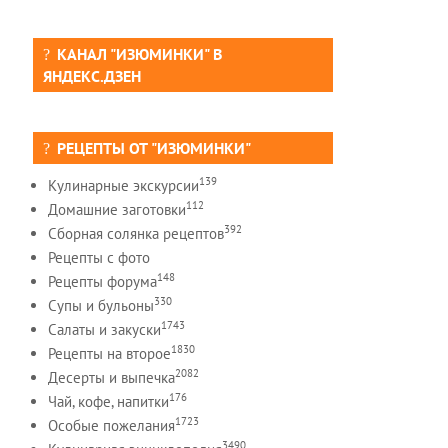
КАНАЛ "ИЗЮМИНКИ" В
ЯНДЕКС.ДЗЕН
РЕЦЕПТЫ ОТ "ИЗЮМИНКИ"
139
Кулинарные экскурсии
112
Домашние заготовки
392
Сборная солянка рецептов
Рецепты c фото
148
Рецепты форума
330
Супы и бульоны
1743
Салаты и закуски
1830
Рецепты на второе
2082
Десерты и выпечка
176
Чай, кофе, напитки
1723
Особые пожелания
3490