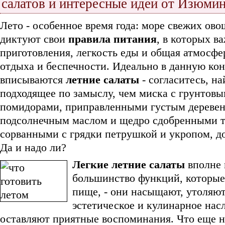
салатов и интересные идеи от Изюми
Лето - особенное время года: море свежих ово
диктуют свои
правила питания
, в которых в
приготовления, легкость еды и общая атмосфе
отдыха и беспечности. Идеально в данную ко
вписываются
летние салаты
- согласитесь, на
подходящее по замыслу, чем миска с грунтов
помидорами, приправленными густым дереве
подсолнечным маслом и щедро сдобренными т
сорванными с грядки петрушкой и укропом, д
Да и надо ли?
Легкие летние салаты
вполне 
большинство функций, которы
пище, - они насыщают, утоляют
эстетическое и кулинарное нас
оставляют приятные воспоминания. Что еще н