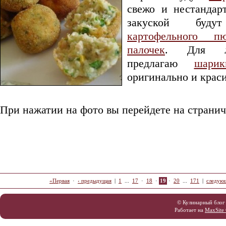
свежо и нестандар
закуской бу
картофельного 
палочек
. Для л
предлагаю
шари
оригинально и крас
При нажатии на фото вы перейдете на странич
«Первая
·
‹ предыдущая
|
1
...
17
·
18
·
19
·
20
...
171
|
следующ
© Кулинарный блог
Работает на
MaxSite