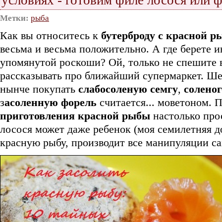
условиях - готовим филе лосося или 
Метки:
рыба
Как вы относитесь к
бутерброду с красной р
весьма и весьма положительно. А где берете 
упомянутой роскоши? Ой, только не спешите 
рассказывать про ближайший супермаркет. Ше
нынче покупать
слабосоленую семгу
,
соленог
з
асоленную форель
считается... моветоном. 
приготовления красной рыбы
настолько прос
лосося может даже ребенок (моя семилетняя 
красную рыбу, производит все манипуляции са