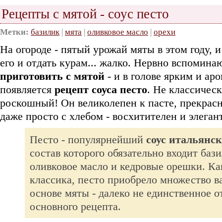
Рецепты с мятой - соус песто
Метки:
базилик
|
мята
|
оливковое масло
|
орехи
На огороде - пятый урожай мяты в этом году, и
его и отдать курам... жалко. Нервно вспомина
приготовить с мятой
- и в голове ярким и ар
появляется
рецепт соуса песто
. Не классичес
роскошный! Он великолепен к пасте, прекрасн
даже просто с хлебом - восхитителен и элеган
Песто - популярнейший
соус итальянс
состав которого обязательно входит бази
оливковое масло и кедровые орешки. Ка
классика, песто приобрело множество ва
основе мяты - далеко не единственное о
основного рецепта.