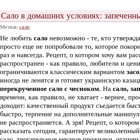
Сало в домашних условиях: запеченн
Метки:
сало
Не любить
сало
невозможно - те, кто утвержд
просто еще не попробовали то, которое покор
раз и навсегда. Рецепт, о котором хочу вам рас
распространен - как правило, любители и цен
ограничиваются классическим вариантом
засо
иногда не ленятся и готовят украинскую казац
перекрученное сало с чесноком
. На
сало, за
времени, как правило, не хватает - вернее, про
доходит: качественный продукт съедается быс
быстро, терпение на дополнительные манипуля
не распространяется. А зря! Рецепт, о котором
рассказать сегодня, гарантирует великолепный
сало, трогательные мясные прожилки, отличны