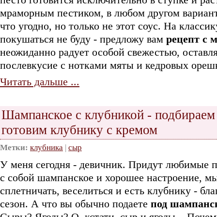
мраморным пестиком, в любом другом вариант
что угодно, но только не этот соус. На классик
покушаться не буду - предложу вам
рецепт с 
неожиданно радует особой свежестью, оставля
послевкусие с нотками мяты и кедровых ореш
Читать дальше ...
Шампанское с клубникой - подбираем 
готовим клубнику с кремом
Метки:
клубника
|
сыр
У меня сегодня - девичник. Придут любимые 
с собой шампанское и хорошее настроение, м
сплетничать, веселиться и есть клубнику - благ
сезон. А что вы обычно подаете
под шампанс
Сыры? Ягоды? О, кстати, сыр и ягоды... Поче