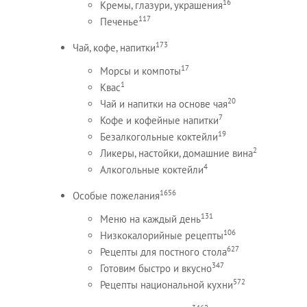
16
Кремы, глазури, украшения
117
Печенье
173
Чай, кофе, напитки
17
Морсы и компоты
1
Квас
20
Чай и напитки на основе чая
7
Кофе и кофейные напитки
19
Безалкогольные коктейли
2
Ликеры, настойки, домашние вина
4
Алкогольные коктейли
1656
Особые пожелания
131
Меню на каждый день
106
Низкокалорийные рецепты
627
Рецепты для постного стола
347
Готовим быстро и вкусно
572
Рецепты национальной кухни