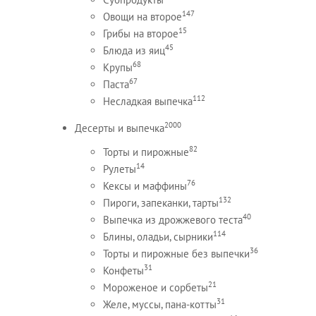
147
Овощи на второе
15
Грибы на второе
45
Блюда из яиц
68
Крупы
67
Паста
112
Несладкая выпечка
2000
Десерты и выпечка
82
Торты и пирожные
14
Рулеты
76
Кексы и маффины
132
Пироги, запеканки, тарты
40
Выпечка из дрожжевого теста
114
Блины, оладьи, сырники
36
Торты и пирожные без выпечки
31
Конфеты
21
Мороженое и сорбеты
31
Желе, муссы, пана-котты