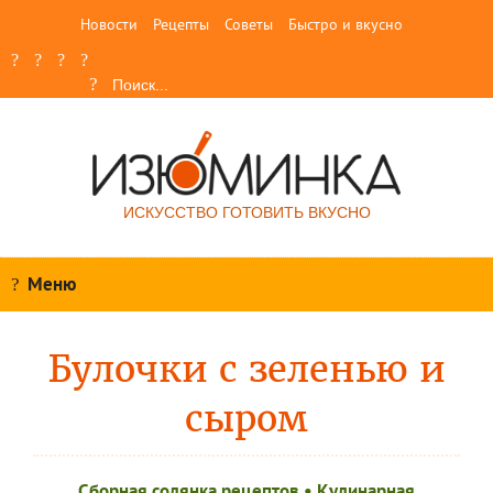
Новости
Рецепты
Советы
Быстро и вкусно
ИСКУССТВО ГОТОВИТЬ ВКУСНО
Меню
Булочки с зеленью и
сыром
Сборная солянка рецептов
•
Кулинарная