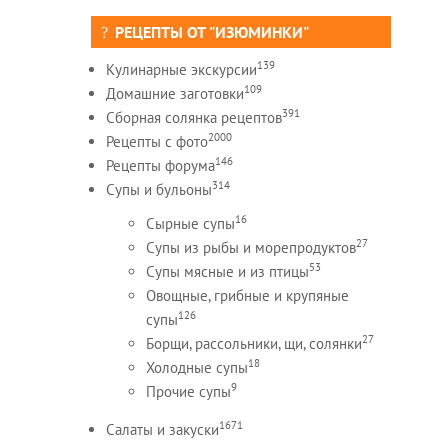
РЕЦЕПТЫ ОТ "ИЗЮМИНКИ"
139
Кулинарные экскурсии
109
Домашние заготовки
391
Сборная солянка рецептов
2000
Рецепты c фото
146
Рецепты форума
314
Супы и бульоны
16
Сырные супы
27
Супы из рыбы и морепродуктов
53
Супы мясные и из птицы
Овощные, грибные и крупяные
126
супы
27
Борщи, рассольники, щи, солянки
18
Холодные супы
9
Прочие супы
1671
Салаты и закуски