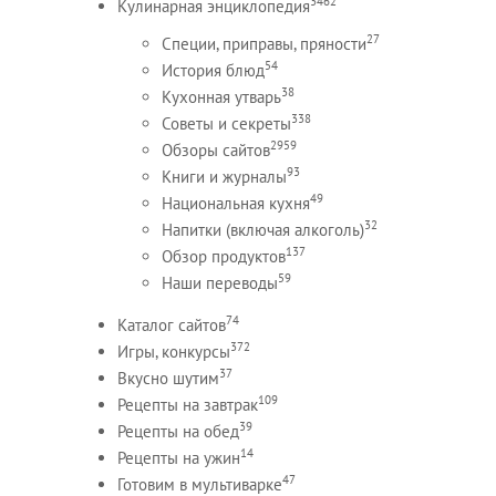
3462
Кулинарная энциклопедия
27
Специи, приправы, пряности
54
История блюд
38
Кухонная утварь
338
Советы и секреты
2959
Обзоры сайтов
93
Книги и журналы
49
Национальная кухня
32
Напитки (включая алкоголь)
137
Обзор продуктов
59
Наши переводы
74
Каталог сайтов
372
Игры, конкурсы
37
Вкусно шутим
109
Рецепты на завтрак
39
Рецепты на обед
14
Рецепты на ужин
47
Готовим в мультиварке