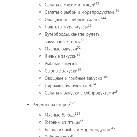
43
Салаты с мясом и птицей
54
Салаты с рыбой и морепродуктами
144
Овощные и грибные салаты
22
Паштеты, икра, муссы
Бутерброды, канапе, рулеты,
66
закусочные торты
52
Мясные закуски
18
Яичные закуски
50
Рыбные закуски
54
Сырные закуски
106
Овощные и грибные закуски
74
Пирожки, булочки, хлеб
19
Салаты и закуски с субпродуктами
1735
Рецепты на второе
115
Мясные блюда
63
Готовим из птицы
43
Блюда из рыбы и морепродуктов
6
Субпродукты