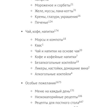
21
Мороженое и сорбеты
31
Желе, муссы, пана-котты
16
Кремы, глазури, украшения
124
Печенье
174
Чай, кофе, напитки
18
Морсы и компоты
1
Квас
20
Чай и напитки на основе чая
7
Кофе и кофейные напитки
19
Безалкогольные коктейли
2
Ликеры, настойки, домашние вина
4
Алкогольные коктейли
1675
Особые пожелания
131
Меню на каждый день
106
Низкокалорийные рецепты
647
Рецепты для постного стола