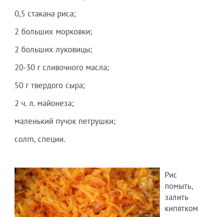
0,5 стакана риса;
2 больших морковки;
2 больших луковицы;
20-30 г сливочного масла;
50 г твердого сыра;
2 ч. л. майонеза;
маленький пучок петрушки;
cолm, специи.
Рис
помыть,
залить
кипятком