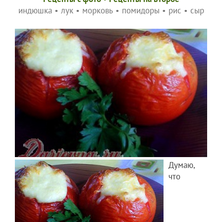
индюшка
•
лук
•
морковь
•
помидоры
•
рис
•
сыр
Думаю,
что