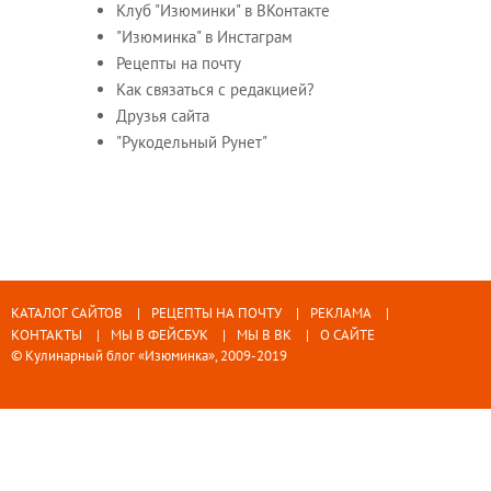
Клуб "Изюминки" в ВКонтакте
"Изюминка" в Инстаграм
Рецепты на почту
Как связаться с редакцией?
Друзья сайта
"Рукодельный Рунет"
КАТАЛОГ САЙТОВ
РЕЦЕПТЫ НА ПОЧТУ
РЕКЛАМА
КОНТАКТЫ
МЫ В ФЕЙСБУК
МЫ В ВК
О САЙТЕ
© Кулинарный блог «Изюминка», 2009-2019