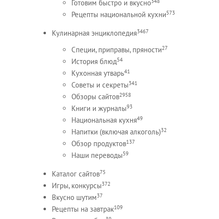
348
Готовим быстро и вкусно
573
Рецепты национальной кухни
3467
Кулинарная энциклопедия
27
Специи, приправы, пряности
54
История блюд
41
Кухонная утварь
341
Советы и секреты
2958
Обзоры сайтов
93
Книги и журналы
49
Национальная кухня
32
Напитки (включая алкоголь)
137
Обзор продуктов
59
Наши переводы
75
Каталог сайтов
372
Игры, конкурсы
37
Вкусно шутим
109
Рецепты на завтрак
39