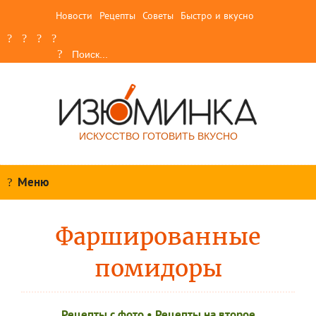
Новости
Рецепты
Советы
Быстро и вкусно
ИСКУССТВО ГОТОВИТЬ ВКУСНО
Меню
Фаршированные
помидоры
Рецепты c фото
•
Рецепты на второе