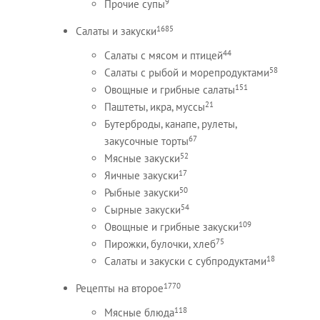
9
Прочие супы
1685
Салаты и закуски
44
Салаты с мясом и птицей
58
Салаты с рыбой и морепродуктами
151
Овощные и грибные салаты
21
Паштеты, икра, муссы
Бутерброды, канапе, рулеты,
67
закусочные торты
52
Мясные закуски
17
Яичные закуски
50
Рыбные закуски
54
Сырные закуски
109
Овощные и грибные закуски
75
Пирожки, булочки, хлеб
18
Салаты и закуски с субпродуктами
1770
Рецепты на второе
118
Мясные блюда