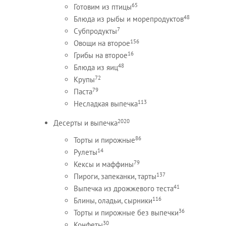
65
Готовим из птицы
48
Блюда из рыбы и морепродуктов
7
Субпродукты
156
Овощи на второе
16
Грибы на второе
48
Блюда из яиц
72
Крупы
79
Паста
113
Несладкая выпечка
2020
Десерты и выпечка
86
Торты и пирожные
14
Рулеты
79
Кексы и маффины
137
Пироги, запеканки, тарты
41
Выпечка из дрожжевого теста
116
Блины, оладьи, сырники
36
Торты и пирожные без выпечки
30
Конфеты