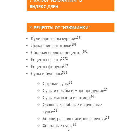
КАНАЛ "ИЗЮМИНКИ" В
ЯНДЕКС.ДЗЕН
РЕЦЕПТЫ ОТ "ИЗЮМИНКИ"
139
Кулинарные экскурсии
109
Домашние заготовки
391
Сборная солянка рецептов
2072
Рецепты c фото
147
Рецепты форума
316
Супы и бульоны
16
Сырные супы
27
Супы из рыбы и морепродуктов
54
Супы мясные и из птицы
Овощные, грибные и крупяные
126
супы
28
Борщи, рассольники, щи, солянки
18
Холодные супы