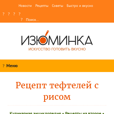
Новости
Рецепты
Советы
Быстро и вкусно
ИСКУССТВО ГОТОВИТЬ ВКУСНО
Меню
Рецепт тефтелей с
рисом
Кулинарная энциклопедия
•
Рецепты на второе
•