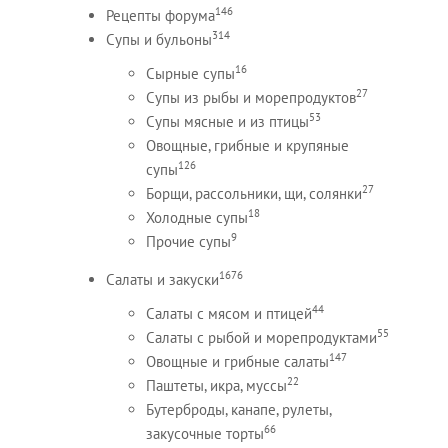
146
Рецепты форума
314
Супы и бульоны
16
Сырные супы
27
Супы из рыбы и морепродуктов
53
Супы мясные и из птицы
Овощные, грибные и крупяные
126
супы
27
Борщи, рассольники, щи, солянки
18
Холодные супы
9
Прочие супы
1676
Салаты и закуски
44
Салаты с мясом и птицей
55
Салаты с рыбой и морепродуктами
147
Овощные и грибные салаты
22
Паштеты, икра, муссы
Бутерброды, канапе, рулеты,
66
закусочные торты