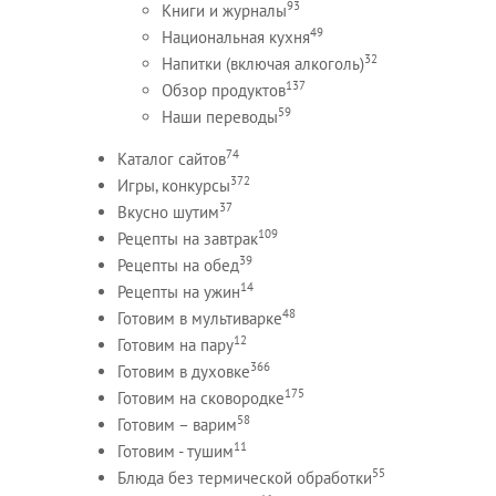
93
Книги и журналы
49
Национальная кухня
32
Напитки (включая алкоголь)
137
Обзор продуктов
59
Наши переводы
74
Каталог сайтов
372
Игры, конкурсы
37
Вкусно шутим
109
Рецепты на завтрак
39
Рецепты на обед
14
Рецепты на ужин
48
Готовим в мультиварке
12
Готовим на пару
366
Готовим в духовке
175
Готовим на сковородке
58
Готовим – варим
11
Готовим - тушим
55
Блюда без термической обработки