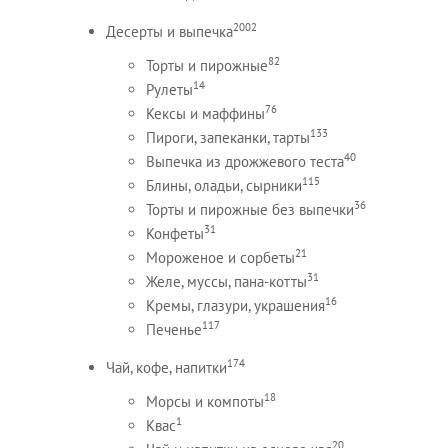
2002
Десерты и выпечка
82
Торты и пирожные
14
Рулеты
76
Кексы и маффины
133
Пироги, запеканки, тарты
40
Выпечка из дрожжевого теста
115
Блины, оладьи, сырники
36
Торты и пирожные без выпечки
31
Конфеты
21
Мороженое и сорбеты
31
Желе, муссы, пана-котты
16
Кремы, глазури, украшения
117
Печенье
174
Чай, кофе, напитки
18
Морсы и компоты
1
Квас
20