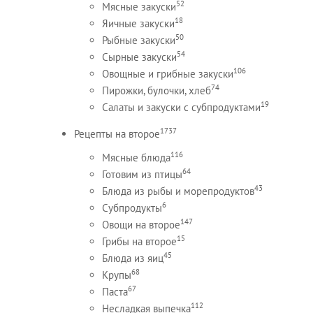
52
Мясные закуски
18
Яичные закуски
50
Рыбные закуски
54
Сырные закуски
106
Овощные и грибные закуски
74
Пирожки, булочки, хлеб
19
Салаты и закуски с субпродуктами
1737
Рецепты на второе
116
Мясные блюда
64
Готовим из птицы
43
Блюда из рыбы и морепродуктов
6
Субпродукты
147
Овощи на второе
15
Грибы на второе
45
Блюда из яиц
68
Крупы
67
Паста
112
Несладкая выпечка