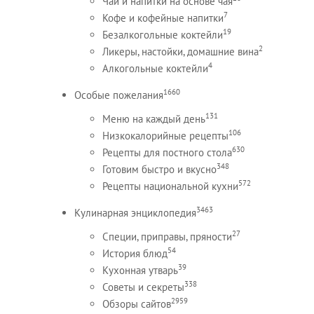
Чай и напитки на основе чая
7
Кофе и кофейные напитки
19
Безалкогольные коктейли
2
Ликеры, настойки, домашние вина
4
Алкогольные коктейли
1660
Особые пожелания
131
Меню на каждый день
106
Низкокалорийные рецепты
630
Рецепты для постного стола
348
Готовим быстро и вкусно
572
Рецепты национальной кухни
3463
Кулинарная энциклопедия
27
Специи, приправы, пряности
54
История блюд
39
Кухонная утварь
338
Советы и секреты
2959
Обзоры сайтов