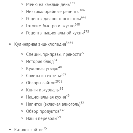
131
Меню на каждый день
106
Низкокалорийные рецепты
642
Рецепты для постного стола
348
Готовим быстро и вкусно
575
Рецепты национальной кухни
3464
Кулинарная энциклопедия
27
Специи, приправы, пряности
54
История блюд
40
Кухонная утварь
339
Советы и секреты
2958
Обзоры сайтов
93
Книги и журналы
49
Национальная кухня
32
Напитки (включая алкоголь)
137
Обзор продуктов
59
Наши переводы
75
Каталог сайтов