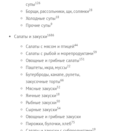
126
супы
28
Борщи, рассольники, щи, солянки
18
Холодные супы
9
Прочие супы
1686
Салаты и закуски
44
Салаты с мясом и птицей
59
Салаты с рыбой и морепродуктами
151
Овощные и грибные салаты
22
Паштеты, икра, муссы
Бутерброды, канапе, рулеты,
66
закусочные торты
52
Мясные закуски
18
Яичные закуски
50
Рыбные закуски
54
Сырные закуски
Овощные и грибные закуски
75
Пирожки, булочки, хлеб
19
Салаты и закуски с субпродуктами