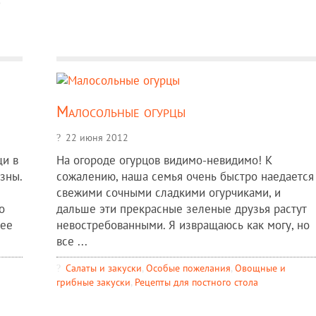
Малосольные огурцы
22 июня 2012
щи в
На огороде огурцов видимо-невидимо! К
зны.
сожалению, наша семья очень быстро наедается
свежими сочными сладкими огурчиками, и
о
дальше эти прекрасные зеленые друзья растут
 ее
невостребованными. Я извращаюсь как могу, но
все ...
Салаты и закуски
,
Особые пожелания
,
Овощные и
грибные закуски
,
Рецепты для постного стола