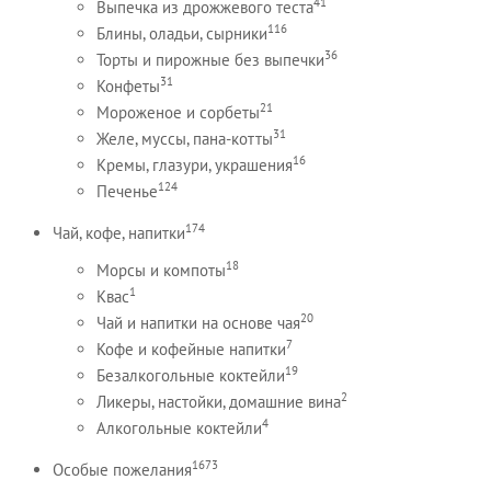
41
Выпечка из дрожжевого теста
116
Блины, оладьи, сырники
36
Торты и пирожные без выпечки
31
Конфеты
21
Мороженое и сорбеты
31
Желе, муссы, пана-котты
16
Кремы, глазури, украшения
124
Печенье
174
Чай, кофе, напитки
18
Морсы и компоты
1
Квас
20
Чай и напитки на основе чая
7
Кофе и кофейные напитки
19
Безалкогольные коктейли
2
Ликеры, настойки, домашние вина
4
Алкогольные коктейли
1673
Особые пожелания