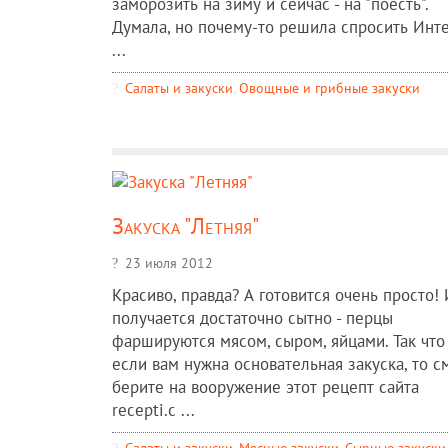
заморозить на зиму и сейчас - на "поесть".
Думала, но почему-то решила спросить Инт
...
Салаты и закуски
,
Овощные и грибные закуски
Закуска "Летняя"
23 июля 2012
Красиво, правда? А готовится очень просто!
получается достаточно сытно - перцы
фаршируются мясом, сыром, яйцами. Так что
если вам нужна основательная закуска, то с
берите на вооружение этот рецепт сайта
recepti.c ...
Салаты и закуски
,
Мясные закуски
,
Сырные закуски