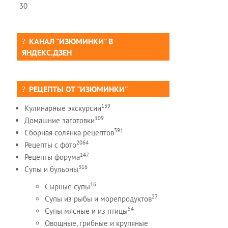
30
КАНАЛ "ИЗЮМИНКИ" В
ЯНДЕКС.ДЗЕН
РЕЦЕПТЫ ОТ "ИЗЮМИНКИ"
139
Кулинарные экскурсии
109
Домашние заготовки
391
Сборная солянка рецептов
2064
Рецепты c фото
147
Рецепты форума
316
Супы и бульоны
16
Сырные супы
27
Супы из рыбы и морепродуктов
54
Супы мясные и из птицы
Овощные, грибные и крупяные