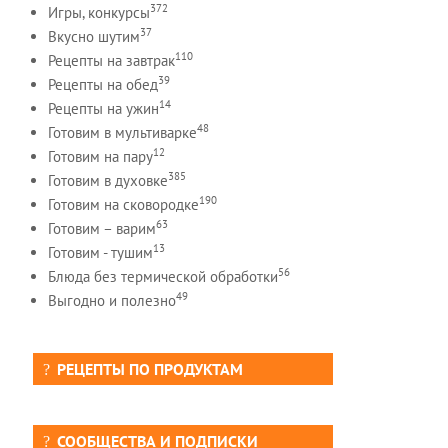
372
Игры, конкурсы
37
Вкусно шутим
110
Рецепты на завтрак
39
Рецепты на обед
14
Рецепты на ужин
48
Готовим в мультиварке
12
Готовим на пару
385
Готовим в духовке
190
Готовим на сковородке
63
Готовим – варим
13
Готовим - тушим
56
Блюда без термической обработки
49
Выгодно и полезно
РЕЦЕПТЫ ПО ПРОДУКТАМ
СООБЩЕСТВА И ПОДПИСКИ