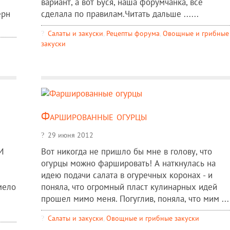
вариант, а вот Буся, наша форумчанка, все
ерн
сделала по правилам.Читать дальше ......
Салаты и закуски
,
Рецепты форума
,
Овощные и грибные
закуски
Фаршированные огурцы
29 июня 2012
 И
Вот никогда не пришло бы мне в голову, что
огурцы можно фаршировать! А наткнулась на
идею подачи салата в огуречных коронах - и
мело
поняла, что огромный пласт кулинарных идей
прошел мимо меня. Погуглив, поняла, что мим ...
Салаты и закуски
,
Овощные и грибные закуски
,