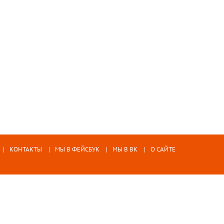
КОНТАКТЫ
МЫ В ФЕЙСБУК
МЫ В ВК
О САЙТЕ