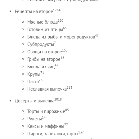
1764
Рецепты на второе
120
Мясные блюда
65
Готовим из птицы
47
Блюда из рыбы и морепродуктов
7
Субпродукты
153
Овощи на второе
16
Грибы на второе
47
Блюда из яиц
71
Крупы
76
Паста
113
Несладкая выпечка
2018
Десерты и выпечка
85
Торты и пирожные
14
Рулеты
77
Кексы и маффины
137
Пироги, запеканки, тарты