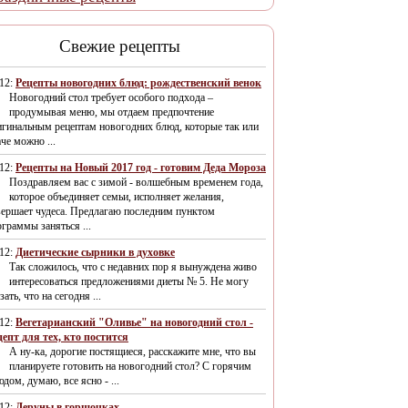
Свежие рецепты
/12:
Рецепты новогодних блюд: рождественский венок
Новогодний стол требует особого подхода –
продумывая меню, мы отдаем предпочтение
игинальным рецептам новогодних блюд, которые так или
че можно ...
/12:
Рецепты на Новый 2017 год - готовим Деда Мороза
Поздравляем вас с зимой - волшебным временем года,
которое объединяет семьи, исполняет желания,
вершает чудеса. Предлагаю последним пунктом
граммы заняться ...
/12:
Диетические сырники в духовке
Так сложилось, что с недавних пор я вынуждена живо
интересоваться предложениями диеты № 5. Не могу
зать, что на сегодня ...
/12:
Вегетарианский "Оливье" на новогодний стол -
цепт для тех, кто постится
А ну-ка, дорогие постящиеся, расскажите мне, что вы
планируете готовить на новогодний стол? С горячим
дом, думаю, все ясно - ...
/12:
Деруны в горшочках