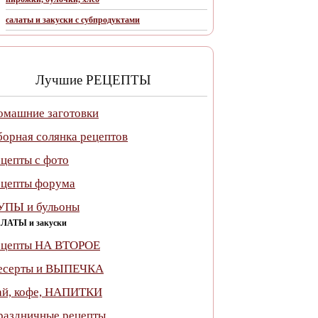
салаты и закуски с субпродуктами
Лучшие РЕЦЕПТЫ
омашние заготовки
борная солянка рецептов
ецепты c фото
ецепты форума
УПЫ и бульоны
ЛАТЫ и закуски
ецепты НА ВТОРОЕ
есерты и ВЫПЕЧКА
ай, кофе, НАПИТКИ
раздничные рецепты