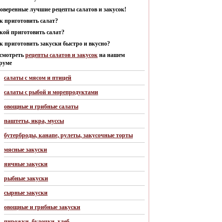
оверенные лучшие рецепты салатов и закусок!
к приготовить салат?
кой приготовить салат?
к приготовить закуски быстро и вкусно?
смотреть
рецепты салатов и закусок
на нашем
руме
салаты с мясом и птицей
салаты с рыбой и морепродуктами
овощные и грибные салаты
паштеты, икра, муссы
бутерброды, канапе, рулеты, закусочные торты
мясные закуски
яичные закуски
рыбные закуски
сырные закуски
овощные и грибные закуски
пирожки, булочки, хлеб