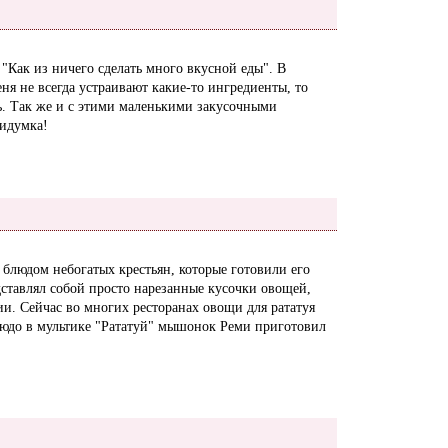
и "Как из ничего сделать много вкусной еды". В
ня не всегда устраивают какие-то ингредиенты, то
ь. Так же и с этими маленькими закусочными
идумка!
 блюдом небогатых крестьян, которые готовили его
дставлял собой просто нарезанные кусочки овощей,
и. Сейчас во многих ресторанах овощи для рататуя
юдо в мультике "Рататуй" мышонок Реми приготовил