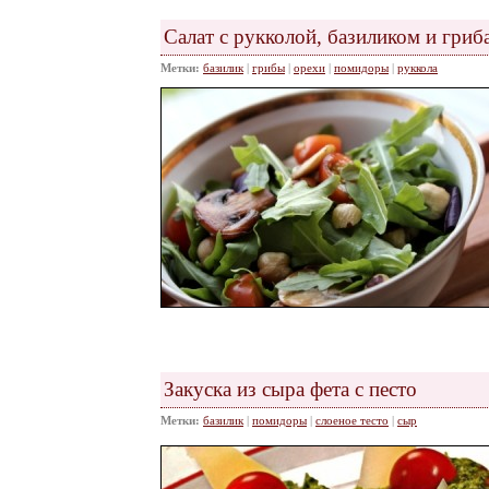
Салат с рукколой, базиликом и гриб
Метки:
базилик
|
грибы
|
орехи
|
помидоры
|
руккола
Закуска из сыра фета с песто
Метки:
базилик
|
помидоры
|
слоеное тесто
|
сыр