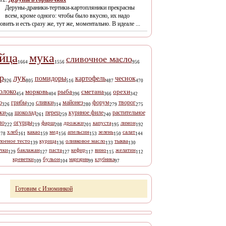
Деруны-драники-тертики-картопляники прекрасны
всем, кроме одного: чтобы было вкусно, их надо
овить и есть сразу же, тут же, моментально. В идеале ...
йца
мука
сливочное масло
1664
1556
956
р
лук
помидоры
картофель
чеснок
926
805
516
487
470
олоко
морковь
рыба
сметана
орехи
454
404
396
366
342
о
грибы
сливки
майонез
форум
творог
326
320
314
280
279
275
ки
шоколад
перец
куриное филе
растительное
268
261
259
240
ло
огурцы
фарш
дрожжи
капуста
лимон
222
219
208
201
195
192
хлеб
какао
мед
апельсин
зелень
салат
178
161
159
156
153
150
144
лоеное тесто
курица
оливковое масло
тыква
139
136
133
130
чки
баклажан
паста
кефир
вино
желатин
129
127
127
117
115
112
креветки
бульон
маргарин
клубника
109
104
99
97
Готовим с Изюминкой