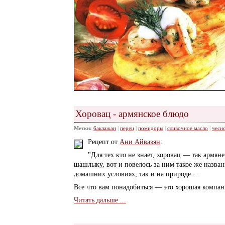
Хоровац - армянское блюдо
Метки:
баклажан
|
перец
|
помидоры
|
сливочное масло
|
чесн
Рецепт от
Ани Айвазян
:
"Для тех кто не знает, хоровац — так армян
шашлыку, вот и повелось за ним такое же назван
домашних условиях, так и на природе…
Все что вам понадобиться — это хорошая компани
Читать дальше ...