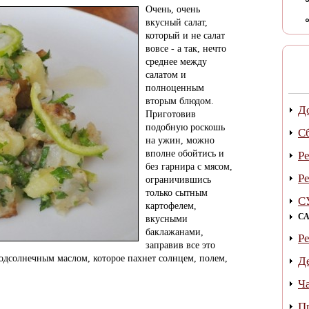
Очень, очень
вкусный салат,
который и не салат
вовсе - а так, нечто
среднее между
салатом и
полноценным
вторым блюдом.
Д
Приготовив
подобную роскошь
С
на ужин, можно
вполне обойтись и
Р
без гарнира с мясом,
Р
ограничившись
только сытным
С
картофелем,
СА
вкусными
баклажанами,
Р
заправив все это
дсолнечным маслом, которое пахнет солнцем, полем,
Д
Ч
П