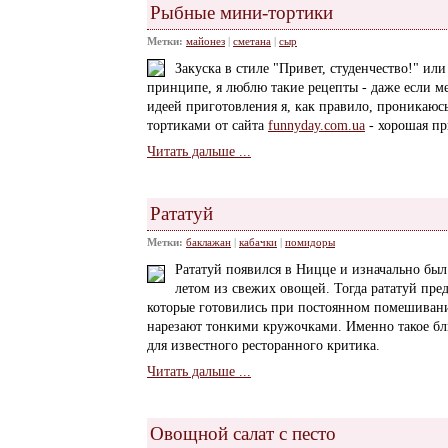
Рыбные мини-тортики
Метки:
майонез
|
сметана
|
сыр
Закуска в стиле "Привет, студенчество!" ил
принципе, я люблю такие рецепты - даже если ме
идеей приготовления я, как правило, проникаюс
тортиками от сайта
funnyday.com.ua
- хорошая пр
Читать дальше ...
Рататуй
Метки:
баклажан
|
кабачки
|
помидоры
Рататуй появился в Ницце и изначально был
летом из свежих овощей. Тогда рататуй пре
которые готовились при постоянном помешивани
нарезают тонкими кружочками. Именно такое бл
для известного ресторанного критика.
Читать дальше ...
Овощной салат с песто