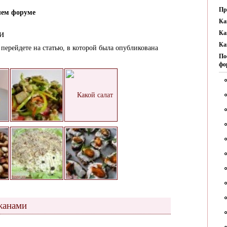
Пр
ем форуме
Ка
и
Ка
Ка
перейдете на статью, в которой была опубликована
По
фо
жанами