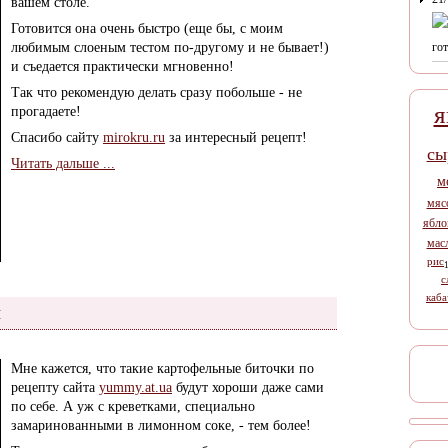
вашем столе.
Готовится она очень быстро (еще бы, с моим
любимым слоеным тестом по-другому и не бывает!)
гот
и съедается практически мгновенно!
Так что рекомендую делать сразу побольше - не
я
прогадаете!
Спасибо сайту
mirokru.ru
за интересный рецепт!
сы
Читать дальше ...
м
мяс
ябло
мас
рис
с
каба
и
Мне кажется, что такие картофельные биточки по
рецепту сайта
yummy.at.ua
будут хороши даже сами
по себе. А уж с креветками, специально
замаринованными в лимонном соке, - тем более!