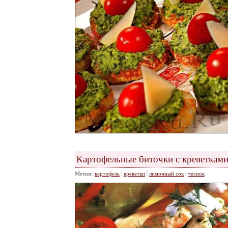
Картофельные биточки с креветкам
Метки:
картофель
|
креветки
|
лимонный сок
|
чеснок