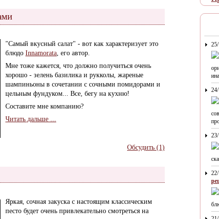
ами
"Самый вкусный салат" - вот как характеризует это
25
блюдо
Innamorata
, его автор.
Мне тоже кажется, что должно получиться очень
ор
хорошо - зелень базилика и рукколы, жареные
ина
шампиньоны в сочетании с сочными помидорами и
24
цельным фундуком... Все, бегу на кухню!
Составите мне компанию?
со
Читать дальше ...
про
23
Обсудить (1)
ска
22
ре
Яркая, сочная закуска с настоящим классическим
блю
песто будет очень привлекательно смотреться на
21