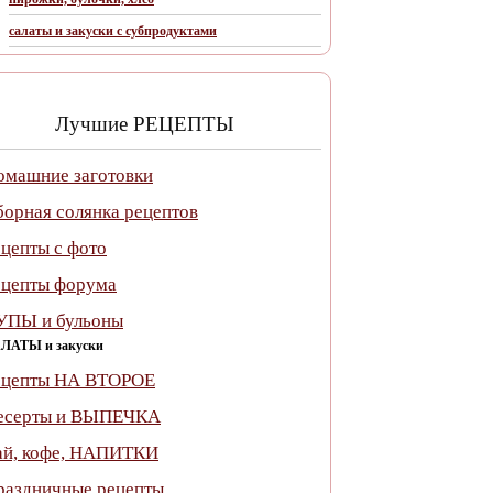
салаты и закуски с субпродуктами
Лучшие РЕЦЕПТЫ
омашние заготовки
борная солянка рецептов
ецепты c фото
ецепты форума
УПЫ и бульоны
ЛАТЫ и закуски
ецепты НА ВТОРОЕ
есерты и ВЫПЕЧКА
ай, кофе, НАПИТКИ
раздничные рецепты