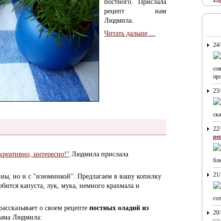
постного. Прислала
рецепт нам
Людмила.
Читать дальше ...
24
со
про
23
ска
22
ре
креативно, интересно!"
Людмила прислала
блю
21
езны, но и с "изюминкой". Предлагаем в вашу копилку
обится капуста, лук, мука, немного крахмала и
гот
 рассказывает о своем рецепте
постных оладий из
20
ама Людмила: