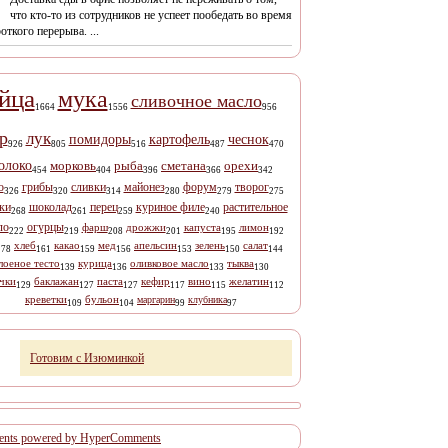
что кто-то из сотрудников не успеет пообедать во время
откого перерыва. ...
йца
мука
сливочное масло
1664
1556
956
р
лук
помидоры
картофель
чеснок
926
805
516
487
470
олоко
морковь
рыба
сметана
орехи
454
404
396
366
342
о
грибы
сливки
майонез
форум
творог
326
320
314
280
279
275
ки
шоколад
перец
куриное филе
растительное
268
261
259
240
ло
огурцы
фарш
дрожжи
капуста
лимон
222
219
208
201
195
192
хлеб
какао
мед
апельсин
зелень
салат
178
161
159
156
153
150
144
лоеное тесто
курица
оливковое масло
тыква
139
136
133
130
чки
баклажан
паста
кефир
вино
желатин
129
127
127
117
115
112
креветки
бульон
маргарин
клубника
109
104
99
97
Готовим с Изюминкой
nts powered by HyperComments