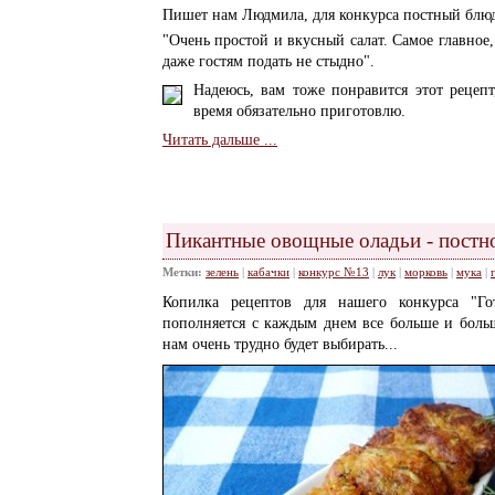
Пишет нам Людмила, для конкурса постный блю
"Очень простой и вкусный салат. Самое главное, 
даже гостям подать не стыдно".
Надеюсь, вам тоже понравится этот рецепт
время обязательно приготовлю.
Читать дальше ...
Пикантные овощные оладьи - постн
Метки:
зелень
|
кабачки
|
конкурс №13
|
лук
|
морковь
|
мука
|
Копилка рецептов для нашего конкурса "Го
пополняется с каждым днем все больше и больш
нам очень трудно будет выбирать...