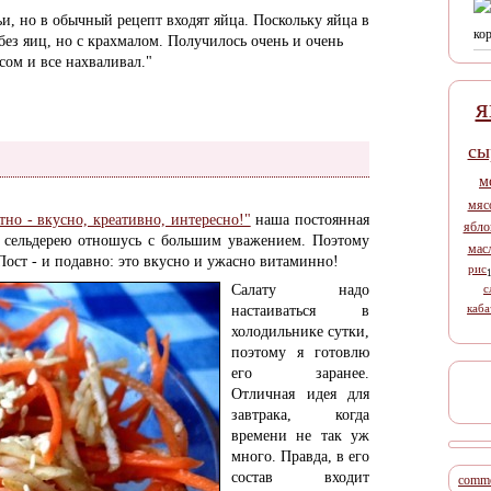
ьи, но в обычный рецепт входят яйца. Поскольку яйца в
кор
 без яиц, но с крахмалом. Получилось очень и очень
сом и все нахваливал."
я
сы
м
мяс
тно - вкусно, креативно, интересно!"
наша постоянная
ябло
 сельдерею отношусь с большим уважением. Поэтому
мас
 Пост - и подавно: это вкусно и ужасно витаминно!
рис
Салату надо
с
каба
настаиваться в
холодильнике сутки,
поэтому я готовлю
его заранее.
Отличная идея для
завтрака, когда
времени не так уж
много. Правда, в его
состав входит
comme