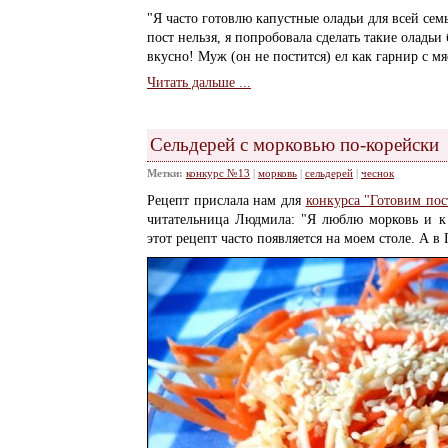
"Я часто готовлю капустные оладьи для всей сем
пост нельзя, я попробовала сделать такие оладьи
вкусно! Муж (он не постится) ел как гарнир с мя
Читать дальше ...
Сельдерей с морковью по-корейски
Метки:
конкурс №13
|
морковь
|
сельдерей
|
чеснок
Рецепт прислала нам для
конкурса "Готовим пос
читательница Людмила: "Я люблю морковь и к
этот рецепт часто появляется на моем столе. А в