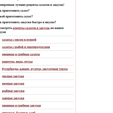
оверенные лучшие рецепты салатов и закусок!
к приготовить салат?
кой приготовить салат?
к приготовить закуски быстро и вкусно?
смотреть
рецепты салатов и закусок
на нашем
руме
салаты с мясом и птицей
салаты с рыбой и морепродуктами
овощные и грибные салаты
паштеты, икра, муссы
бутерброды, канапе, рулеты, закусочные торты
мясные закуски
яичные закуски
рыбные закуски
сырные закуски
овощные и грибные закуски
пирожки, булочки, хлеб