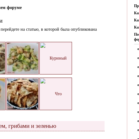
Пр
ем форуме
Ка
и
Ка
Ка
перейдете на статью, в которой была опубликована
По
фо
ем, грибами и зеленью