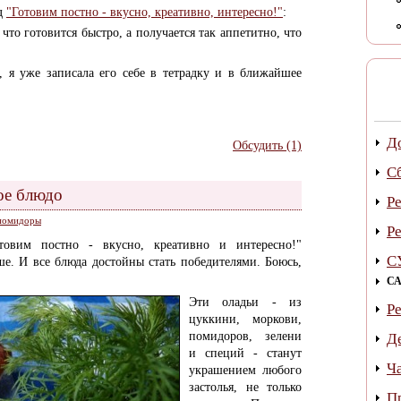
д
"Готовим постно - вкусно, креативно, интересно!"
:
что готовится быстро, а получается так аппетитно, что
, я уже записала его себе в тетрадку и в ближайшее
Д
Обсудить (1)
С
ое блюдо
Р
помидоры
Р
товим постно - вкусно, креативно и интересно!"
С
е. И все блюда достойны стать победителями. Боюсь,
СА
Эти оладьи - из
Р
цуккини, моркови,
помидоров, зелени
Д
и специй - станут
Ч
украшением любого
застолья, не только
П