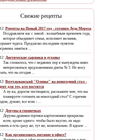
Свежие рецепты
/12:
Рецепты на Новый 2017 год - готовим Деда Мороза
Поздравляем вас с зимой - волшебным временем года,
которое объединяет семьи, исполняет желания,
вершает чудеса. Предлагаю последним пунктом
граммы заняться ...
/12:
Диетические сырники в духовке
Так сложилось, что с недавних пор я вынуждена живо
интересоваться предложениями диеты № 5. Не могу
зать, что на сегодня ...
/12:
Вегетарианский "Оливье" на новогодний стол -
цепт для тех, кто постится
А ну-ка, дорогие постящиеся, расскажите мне, что вы
планируете готовить на новогодний стол? С горячим
дом, думаю, все ясно - ...
/12:
Деруны в горшочках
Деруны-драники-тертики-картопляники прекрасны
всем, кроме одного: чтобы было вкусно, их надо
овить и есть сразу же, тут же, моментально. В идеале ...
/12:
Как организовать питание в офисе?
Доставка еды в офис позволяет не переживать о том,