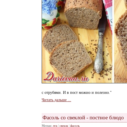
с отрубями. И в пост можно и полезно."
Читать дальше ...
Фасоль со свеклой - постное блюдо
Метки:
лук
|
свекла
|
фасоль