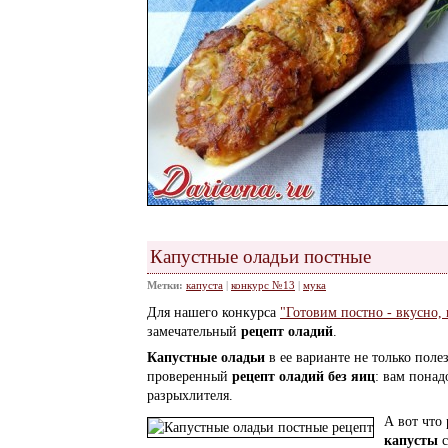
Капустные оладьи постные
Метки:
капуста
|
конкурс №13
|
мука
Для нашего конкурса
"Готовим постно - вкусно, 
замечательный
рецепт оладий
.
Капустные оладьи
в ее варианте не только пол
проверенный
рецепт оладий без яиц
: вам понад
разрыхлителя.
А вот что
капусты
с