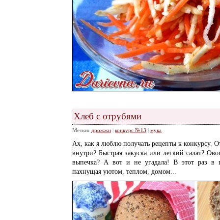
Хлеб с отрубями
Метки:
дрожжи
|
конкурс №13
|
мука
Ах, как я люблю получать рецепты к конкурсу. О
внутри? Быстрая закуска или легкий салат? Ов
выпечка? А вот и не угадала! В этот раз в 
пахнущая уютом, теплом, домом...